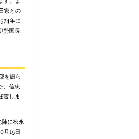
ます。ま
田家との
1574年に
伊勢国長
。
一部を譲ら
た、信忠
任官しま
先陣に松永
0月15日