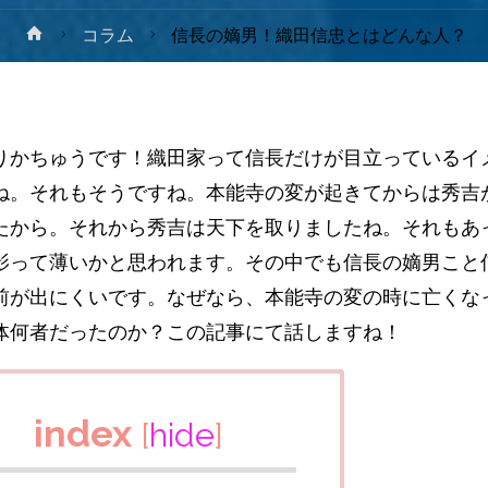
ホ
コラム
信長の嫡男！織田信忠とはどんな人？
ー
ム
りかちゅうです！織田家って信長だけが目立っているイ
ね。それもそうですね。本能寺の変が起きてからは秀吉
たから。それから秀吉は天下を取りましたね。それもあ
影って薄いかと思われます。その中でも信長の嫡男こと
前が出にくいです。なぜなら、本能寺の変の時に亡くな
体何者だったのか？この記事にて話しますね！
index
[
hide
]