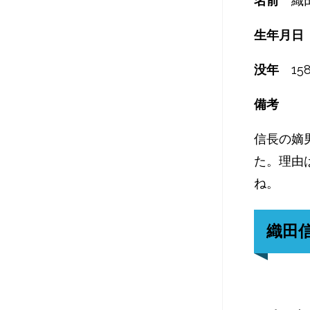
名前
織
生年月
没年
15
備考
信長の嫡
た。理由
ね。
織田