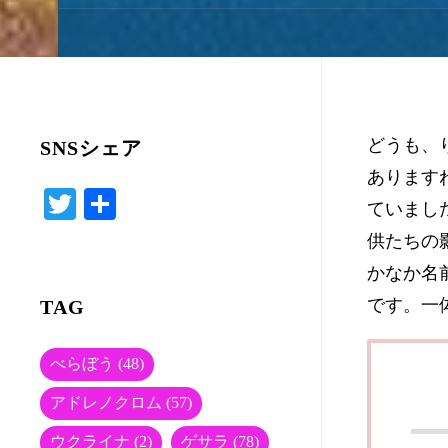
どうも、
SNSシェア
あります
T
共
ていまし
wi
有
供たちの
tte
かなか名
r
です。一
TAG
べらぼう
(48)
アドレノクロム
(57)
ウクライナ
(2)
ゲサラ
(78)