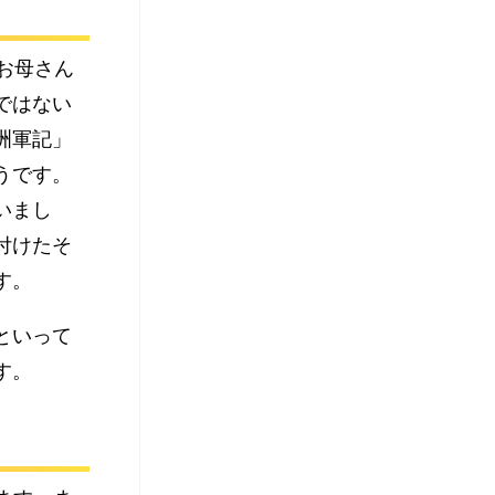
お母さん
ではない
洲軍記」
うです。
いまし
付けたそ
す。
といって
す。