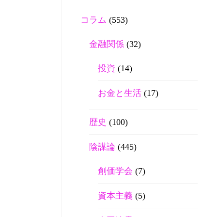
コラム
(553)
金融関係
(32)
投資
(14)
お金と生活
(17)
歴史
(100)
陰謀論
(445)
創価学会
(7)
資本主義
(5)