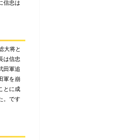
に信忠は
総大将と
長は信忠
武田軍追
田軍を崩
ことに成
た。です
。