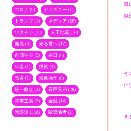
織
コロナ
(9)
ディズニー
(1)
織
トランプ
(1)
メディア
(28)
ワクチン
(15)
人工地震
(10)
健康
(3)
光る君へ
(17)
創価学会
(5)
在日
(4)
年金
(1)
投資
(3)
そ
教育
(1)
気象操作
(8)
信
統一教会
(3)
豊臣兄弟
(29)
資本主義
(2)
金融
(14)
陰謀論
(318)
陰謀論者
(1)
ま