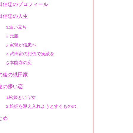
田信忠のプロフィール
田信忠の人生
1.生い立ち
2.元服
3.家督が信忠へ
4.武田家の討伐で実績を
5.本能寺の変
の後の織田家
忠の儚い恋
1.松姫という女
2.松姫を迎え入れようとするものの、
とめ