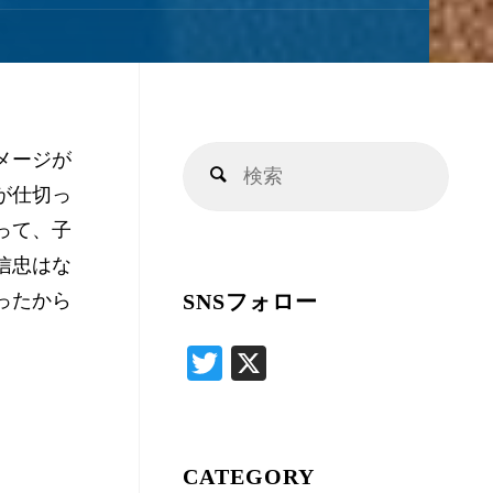
キ
ッ
メージが
検
プ
検
が仕切っ
索
索
って、子
対
信忠はな
象:
ったから
SNSフォロー
T
X
wi
tte
r
CATEGORY