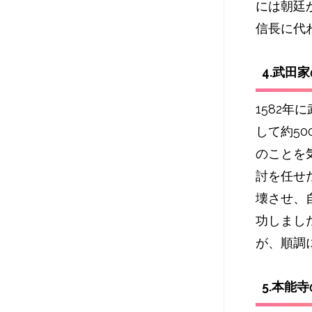
には朝廷
信長に代
4.武田
1582
して約5
のことを
討を任せ
壊させ、
功しまし
が、順調
5.本能