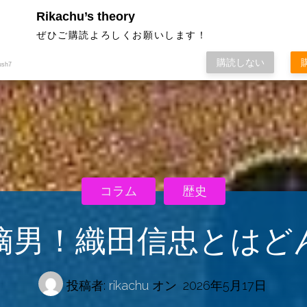
Rikachu’s theory
ぜひご購読よろしくお願いします！
購読しない
ush7
コラム
歴史
嫡男！織田信忠とはど
投稿者:
rikachu
オン
2026年5月17日