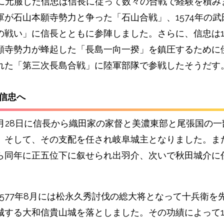
年頃に元服した信忠は信長に従って数々の合戦で経験を積み
軍が石山本願寺勢力と争った「石山合戦」、1574年の武
の戦い」に信長とともに参陣しました。さらに、信忠は
願寺勢力が蜂起した「長島一向一揆」を鎮圧するために
れた「第三次長島合戦」に陸軍部隊で参戦したそうだす
が信忠へ
11月28日に信長から織田家の家督と美濃東部と尾張国の
。そして、その支配を任され岐阜城主となりました。
ま
ら同年に正五位下に叙せられ出羽介、次いで秋田城介に
1577年8月には松永久秀討伐の総大将となって十兵衛を
城する大和信貴山城を落としました。
その功績によって1