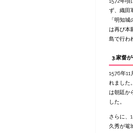
1572
ず、織田
「明知城
は再び本
島で行わ
3.家督
1576年
れました
は朝廷か
した。
さらに、
久秀が篭