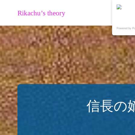
Rikachu’s theory
Powered by P
信長の