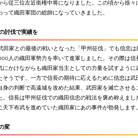
から従三位左近衛権中将になりました。この頃から徐々
わって織田軍団の総帥になっていきました。
家の討伐で実績を
年に武田家との最後の戦いとなった「甲州征伐」でも信忠は
0000人の織田軍勢力を率いて進軍しました。その際は信
気にかけながらも織田家当主としての力量を試すように
たそうです。一方で信長の
期待に応えるために信忠は武
自身の判断で高遠城を攻めた結果、武田家を滅亡させる
た。
信長は甲州征伐での織田信忠の戦法を褒め称えまし
に天下布武を進めていた織田家にあの事件が勃発します
寺の変