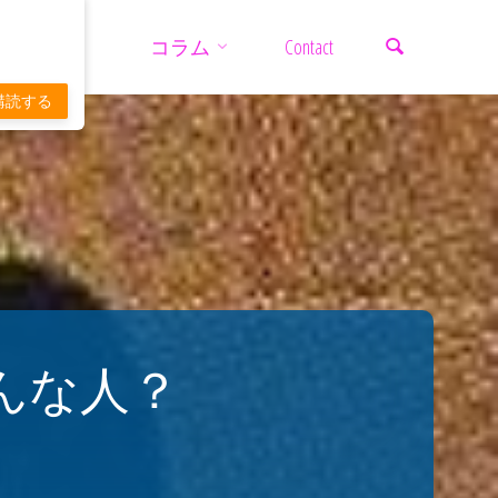
検索
コ
コラム
Contact
ン
購読する
テ
ン
ツ
んな人？
へ
ス