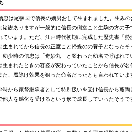
ち
年に信忠は尾張国で信長の嫡男おして生まれました。生みの
は諸説ありますが一般的に信長の側室こと生駒の方の子
れています。ただ、江戸時代初期に完成した歴史書「勢
は生まれてから信長の正室こと帰蝶のの養子となったそ
、幼少時の信忠は「奇妙丸」と変わった幼名で呼ばれて
は生まれたときの容姿が変わっていたことから信長が名
また、魔除け効果を狙った命名だったとも言われていま
少時から家督継承者として特別扱いを受け信長から薫陶
で他人を感化を受けるという形で成長していったそうで