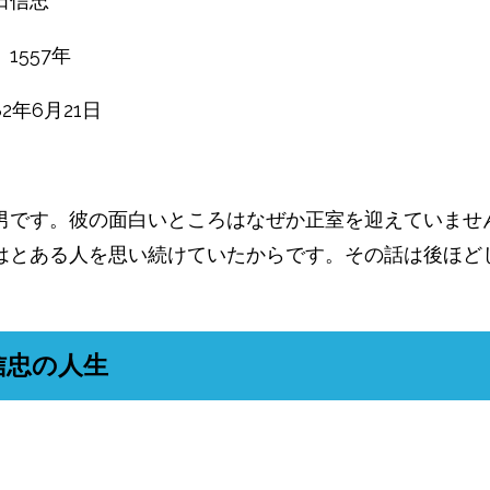
田信忠
日
1557年
82年6月21日
男です。彼の面白いところはなぜか正室を迎えていませ
はとある人を思い続けていたからです。その話は後ほど
信忠の人生