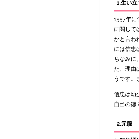
1.生い立
1557
に関して
かと言わ
には信忠
ちなみに
た。理由
うです。
信忠は幼
自己の徳
2.元服