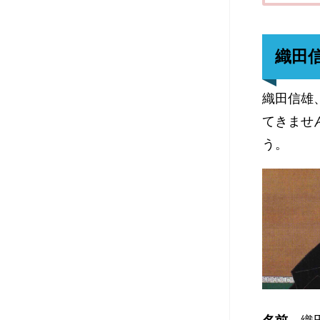
織田
織田信雄
てきませ
う。