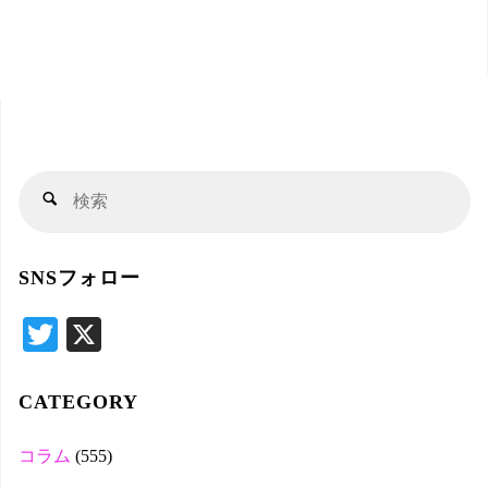
と
黒
幕"
検
検
索
索
対
SNSフォロー
象
T
X
wi
tte
CATEGORY
r
コラム
(555)