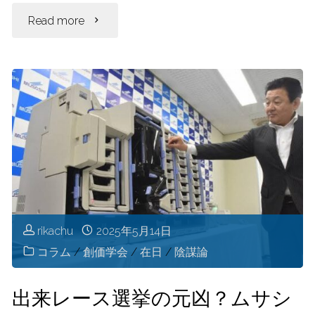
itt
"ろ
Read more
er
く
な
企
業
が
な
rikachu
2025年5月14日
コラム
/
創価学会
/
在日
/
陰謀論
い？
ハ
出来レース選挙の元凶？ムサシ