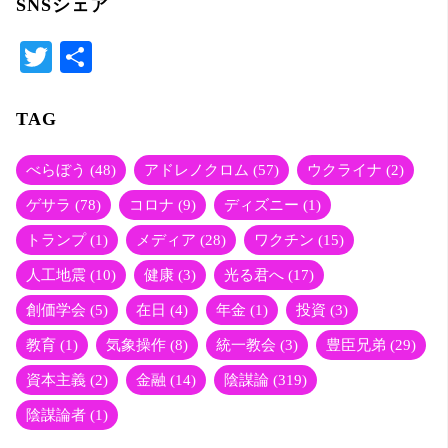
SNSシェア
ン
T
共
事
wi
有
tte
TAG
件
r
の
べらぼう
(48)
アドレノクロム
(57)
ウクライナ
(2)
ゲサラ
(78)
コロナ
(9)
ディズニー
(1)
お
トランプ
(1)
メディア
(28)
ワクチン
(15)
か
人工地震
(10)
健康
(3)
光る君へ
(17)
創価学会
(5)
在日
(4)
年金
(1)
投資
(3)
し
教育
(1)
気象操作
(8)
統一教会
(3)
豊臣兄弟
(29)
な
資本主義
(2)
金融
(14)
陰謀論
(319)
点
陰謀論者
(1)