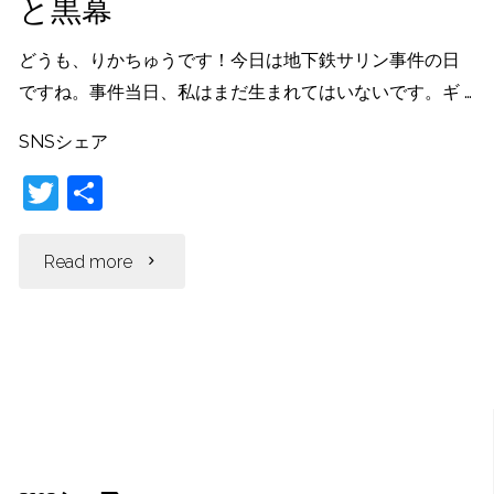
と黒幕
い
る
どうも、りかちゅうです！今日は地下鉄サリン事件の日
ですね。事件当日、私はまだ生まれてはいないです。ギ …
日
SNSシェア
本
T
共
の
w
有
itt
"地
Read more
政
er
下
治
鉄
家
サ
と
リ
は？"