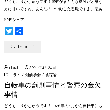
どうも、りかちゅうです！警察がまともな機関だと思う
選
方は甘いですね。あんなのいい顔した悪魔ですよ。悪魔 …
SNSシェア
挙
T
共
の
w
有
元
itt
"ま
Read more
er
凶？
さ
ム
rikachu
2025年4月24日
か
コラム
/
創価学会
/
陰謀論
サ
の
自転車の罰則事情と警察の金欠
シ
事情
繋
と
が
どうも、りかちゅうです！2026年の4月から自転車にも