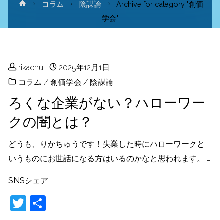
ホ
コラム
陰謀論
Archive for category "創価
ー
学会"
ム
rikachu
2025年12月1日
コラム
/
創価学会
/
陰謀論
ろくな企業がない？ハローワー
クの闇とは？
どうも、りかちゅうです！失業した時にハローワークと
いうものにお世話になる方はいるのかなと思われます。 …
SNSシェア
T
共
w
有