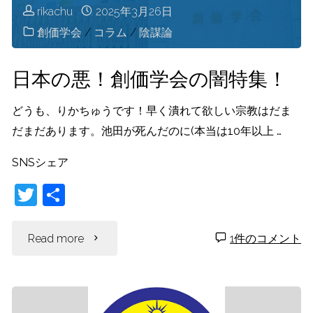
事
学
rikachu
2025年3月26日
創価学会
/
コラム
/
陰謀論
情
会"
と
日本の悪！創価学会の闇特集！
警
どうも、りかちゅうです！早く潰れて欲しい宗教はだま
だまだあります。池田が死んだのに(本当は10年以上 …
察
SNSシェア
の
T
共
金
w
有
itt
欠
"日
Read more
1件のコメント
er
事
本
情"
の