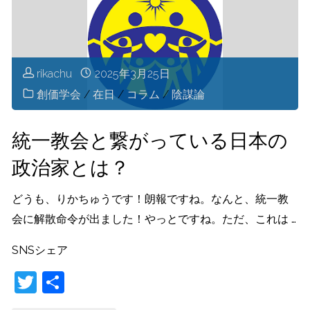
悪！
創
rikachu
2025年3月25日
価
創価学会
/
在日
/
コラム
/
陰謀論
学
統一教会と繋がっている日本の
会
政治家とは？
の
どうも、りかちゅうです！朗報ですね。なんと、統一教
会に解散命令が出ました！やっとですね。ただ、これは …
闇
SNSシェア
特
T
共
集！"
w
有