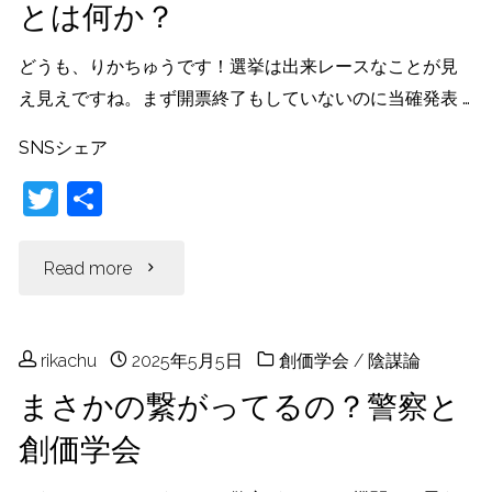
とは何か？
ロ
ー
どうも、りかちゅうです！選挙は出来レースなことが見
え見えですね。まず開票終了もしていないのに当確発表 …
ワ
SNSシェア
ー
T
共
ク
w
有
itt
"出
Read more
の
er
来
闇
rikachu
2025年5月5日
創価学会
/
陰謀論
レ
と
まさかの繋がってるの？警察と
ー
は？"
創価学会
ス