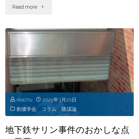
itt
"統
Read more
er
一
教
会
と
繋
が
rikachu
2025年3月20日
創価学会
/
コラム
/
陰謀論
っ
て
地下鉄サリン事件のおかしな点