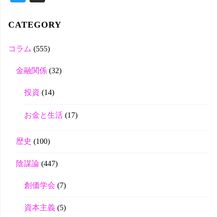
wi
tte
CATEGORY
r
コラム
(555)
金融関係
(32)
投資
(14)
お金と生活
(17)
歴史
(100)
陰謀論
(447)
創価学会
(7)
資本主義
(5)