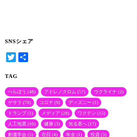
er
SNSシェア
T
共
wi
有
tte
TAG
r
べらぼう
(48)
アドレノクロム
(57)
ウクライナ
(2)
ゲサラ
(78)
コロナ
(9)
ディズニー
(1)
トランプ
(1)
メディア
(28)
ワクチン
(15)
人工地震
(10)
健康
(3)
光る君へ
(17)
創価学会
(5)
在日
(4)
年金
(1)
投資
(3)