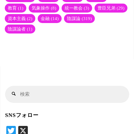
教育
(1)
気象操作
(8)
統一教会
(3)
豊臣兄弟
(29)
資本主義
(2)
金融
(14)
陰謀論
(319)
陰謀論者
(1)
検
検
索
索
対
SNSフォロー
象
T
X