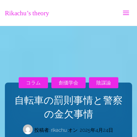
Rikachu’s theory
コラム
創価学会
陰謀論
自転車の罰則事情と警察
の金欠事情
投稿者:
rikachu
オン
2025年4月24日