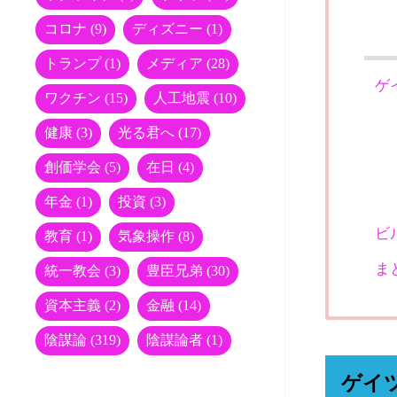
コロナ
(9)
ディズニー
(1)
トランプ
(1)
メディア
(28)
ゲ
ワクチン
(15)
人工地震
(10)
健康
(3)
光る君へ
(17)
創価学会
(5)
在日
(4)
年金
(1)
投資
(3)
ビ
教育
(1)
気象操作
(8)
ま
統一教会
(3)
豊臣兄弟
(30)
資本主義
(2)
金融
(14)
陰謀論
(319)
陰謀論者
(1)
ゲイツ