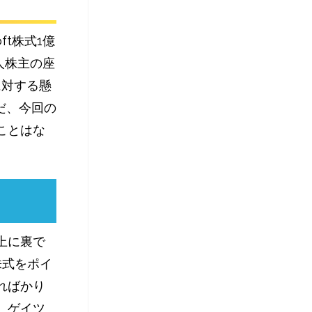
ft株式1億
人株主の座
に対する懸
だ、今回の
ことはな
上に裏で
株式をポイ
ればかり
、ゲイツ