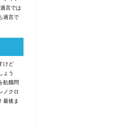
も過言では
も過言で
すけど
しょう
を飢餓問
レノクロ
！最後ま