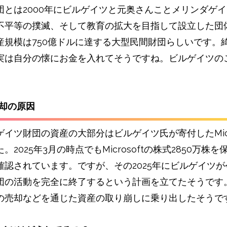
団とは2000年にビルゲイツと元奥さんことメリンダゲ
不平等の撲滅、そして教育の拡大を目指して設立した団
産規模は750億ドルに達する大型民間財団らしいです。
実は自分の懐にお金を入れてそうですね。ビルゲイツの
売却の原因
イツ財団の資産の大部分はビルゲイツ氏が寄付したMicro
。2025年3月の時点でもMicrosoftの株式2850万株
確認されています。ですが、その2025年にビルゲイツが
団の活動を完全に終了するという計画を立てたそうです
の売却などを通じた資産の取り崩しに乗り出したそうで