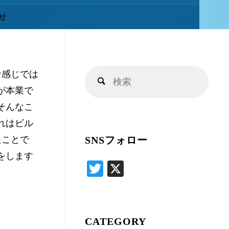
キ
せ
ッ
な感じでは
検
プ
検
が本業で
索
索
そんなこ
対
れはビル
象:
たことで
SNSフォロー
をします
T
X
wi
tte
r
CATEGORY