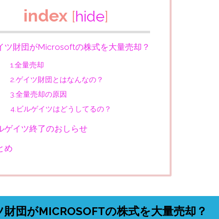
index
[
hide
]
イツ財団がMicrosoftの株式を大量売却？
1.全量売却
2.ゲイツ財団とはなんなの？
3.全量売却の原因
4.ビルゲイツはどうしてるの？
ルゲイツ終了のおしらせ
とめ
財団がMICROSOFTの株式を大量売却？