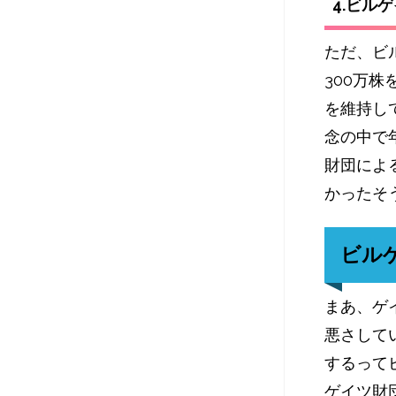
4.ビル
ただ、ビル
300万
を維持して
念の中で
財団によ
かったそ
ビル
まあ、ゲ
悪さしてい
するって
ゲイツ財