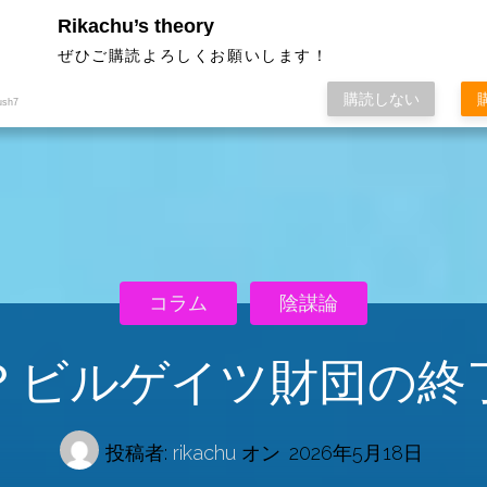
Rikachu’s theory
ぜひご購読よろしくお願いします！
購読しない
ush7
コラム
陰謀論
？ビルゲイツ財団の終
投稿者:
rikachu
オン
2026年5月18日