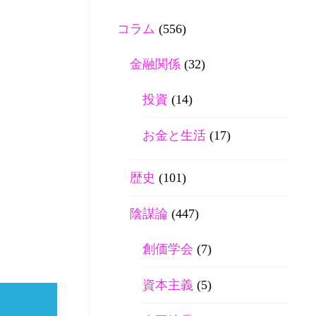
コラム
(556)
金融関係
(32)
投資
(14)
お金と生活
(17)
歴史
(101)
陰謀論
(447)
創価学会
(7)
資本主義
(5)