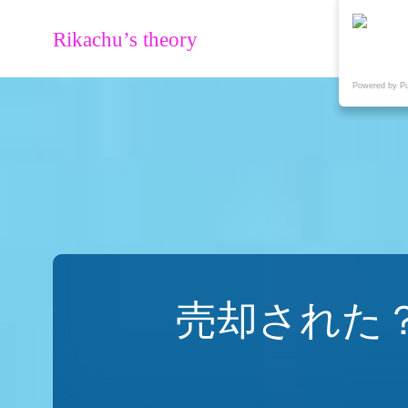
Rikachu’s theory
Powered by P
売却された