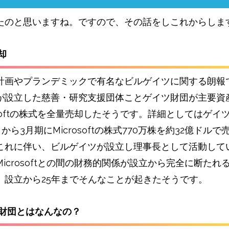
たのと思いますね。ですので、その話をしこれからしま
却
計画やプランデミックで有名なビルゲイツに関する朗報
が設立した慈善・研究支援団体ことゲイツ財団が主要資
osoftの株式を全量売却したそうです。詳細としてはゲイ
1月から3月期にMicrosoftの株式770万株を約32億ドル
これに伴い、ビルゲイツが設立し理事長として活動して
icrosoftとの間の財務的関係が設立から完全に断たれ
。設立から25年までそんなことが起きたそうです。
ツ財団とはなんなの？