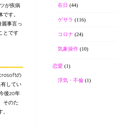
在日
(44)
イツが疾病
体です。
ゲサラ
(116)
綺麗事言っ
ことです
コロナ
(24)
気象操作
(10)
恋愛
(1)
softの
浮気・不倫
(1)
を保有してい
今後20年
。そのた
す。