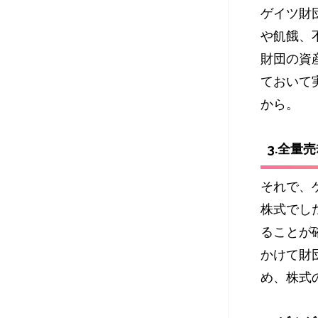
ゲイツ財
や飢餓、
財団の資
ておいて
から。
3.全量
それで、ゲ
株式でした
ることが
かけて財
め、株式