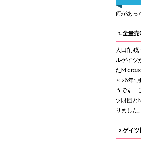
何があっ
1.全量売
人口削減
ルゲイツ
たMicr
2026年
うです。
ツ財団とM
りました
2.ゲイ