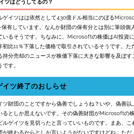
ゲイツはどうしてるの？
ゲイツはは依然として430億ドル相当にのぼるMicroso
株を保有しています。なんか財団の保有分とは別に筆頭個
いるそうです。ちなみに、Microsoftの株価はAI投資
年初比11％下落した価格で取引されているそうです。た
る持分売却のニュースが株価下落に大きな影響を及ぼす
うです。
ゲイツ終了のおしらせ
イツ財団のことですから偽善でしょうね？いや、偽善以
るとしか思えないです。その偽善財団がMicrosoftの
ビルゲイツを見切ったと言っていいものです。まあ、こ
団が終わるからとしか言いようがないですけどね。ただ