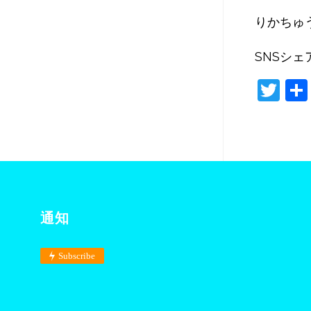
りかちゅ
SNSシェ
T
w
itt
er
通知
Subscribe