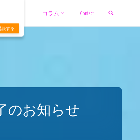
検索
コ
コラム
Contact
ン
購読する
テ
ン
ツ
了のお知らせ
へ
ス