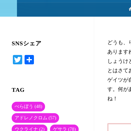
どうも、り
SNSシェア
あります
T
共
しょうけ
wi
有
とはさて
tte
ゲイツが自
r
す。何が
TAG
ね！
べらぼう
(48)
アドレノクロム
(57)
ウクライナ
(2)
ゲサラ
(78)