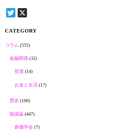
T
X
wi
tte
CATEGORY
r
コラム
(555)
金融関係
(32)
投資
(14)
お金と生活
(17)
歴史
(100)
陰謀論
(447)
創価学会
(7)