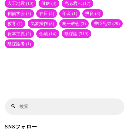
人工地震
(10)
健康
(3)
光る君へ
(17)
創価学会
(5)
在日
(4)
年金
(1)
投資
(3)
教育
(1)
気象操作
(8)
統一教会
(3)
豊臣兄弟
(29)
資本主義
(2)
金融
(14)
陰謀論
(319)
陰謀論者
(1)
検
検
索
索
対
SNSフォロー
象