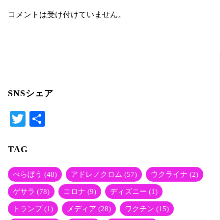
コメントは受け付けていません。
SNSシェア
T
共
wi
有
tte
TAG
r
べらぼう
(48)
アドレノクロム
(57)
ウクライナ
(2)
ゲサラ
(78)
コロナ
(9)
ディズニー
(1)
トランプ
(1)
メディア
(28)
ワクチン
(15)