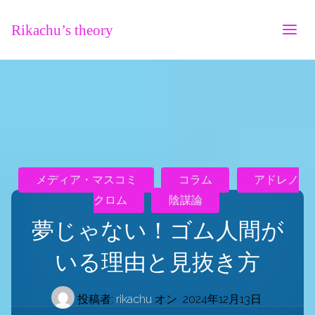
Rikachu’s theory
メディア・マスコミ
コラム
アドレノ
クロム
陰謀論
夢じゃない！ゴム人間が
いる理由と見抜き方
投稿者:
rikachu
オン
2024年12月13日