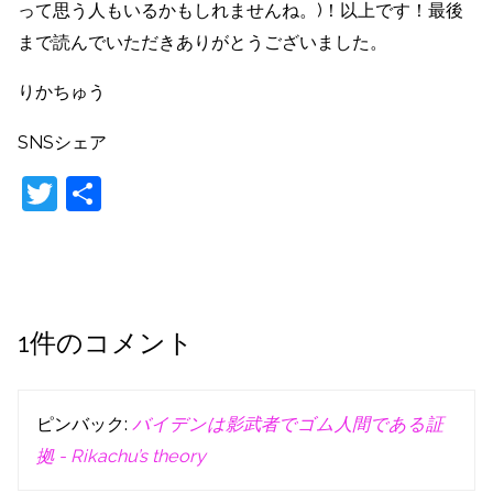
って思う人もいるかもしれませんね。)！以上です！最後
まで読んでいただきありがとうございました。
りかちゅう
SNSシェア
T
共
w
有
itt
er
1件のコメント
ピンバック:
バイデンは影武者でゴム人間である証
拠 - Rikachu’s theory