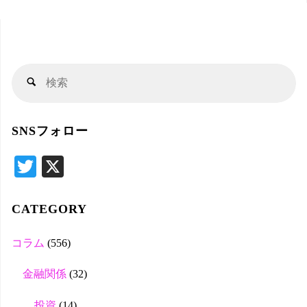
検
検
索
索
対
SNSフォロー
象
T
X
wi
tte
CATEGORY
r
コラム
(556)
金融関係
(32)
投資
(14)