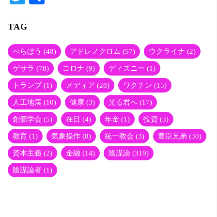
wi
有
tte
TAG
r
べらぼう
(48)
アドレノクロム
(57)
ウクライナ
(2)
ゲサラ
(78)
コロナ
(9)
ディズニー
(1)
トランプ
(1)
メディア
(28)
ワクチン
(15)
人工地震
(10)
健康
(3)
光る君へ
(17)
創価学会
(5)
在日
(4)
年金
(1)
投資
(3)
教育
(1)
気象操作
(8)
統一教会
(3)
豊臣兄弟
(30)
資本主義
(2)
金融
(14)
陰謀論
(319)
陰謀論者
(1)