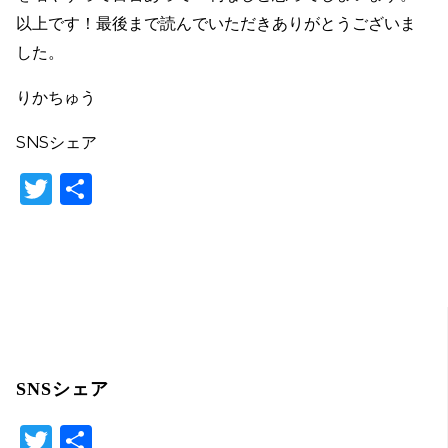
以上です！最後まで読んでいただきありがとうございま
した。
りかちゅう
SNSシェア
T
共
w
有
itt
er
SNSシェア
T
共