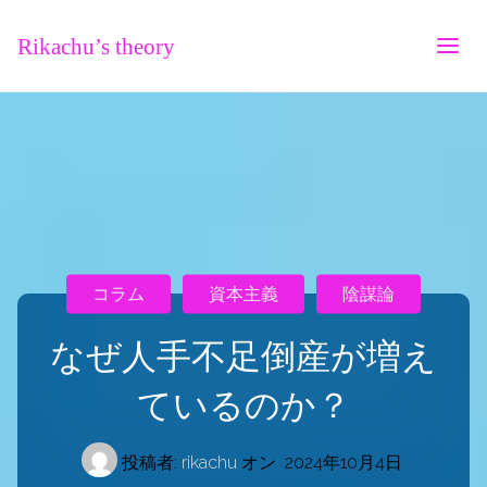
Rikachu’s theory
コラム
資本主義
陰謀論
なぜ人手不足倒産が増え
ているのか？
投稿者:
rikachu
オン
2024年10月4日