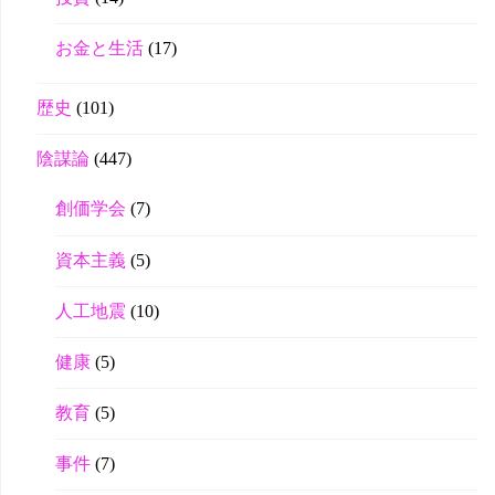
お金と生活
(17)
歴史
(101)
陰謀論
(447)
創価学会
(7)
資本主義
(5)
人工地震
(10)
健康
(5)
教育
(5)
事件
(7)