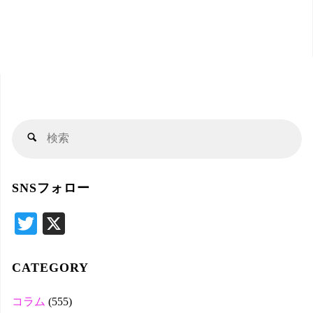
検
検
索
索
対
SNSフォロー
象
T
X
wi
tte
CATEGORY
r
コラム
(555)