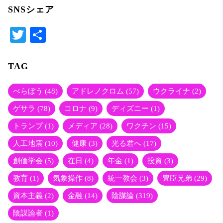
SNSシェア
T
共
wi
有
tte
TAG
r
べらぼう
(48)
アドレノクロム
(57)
ウクライナ
(2)
ゲサラ
(78)
コロナ
(9)
ディズニー
(1)
トランプ
(1)
メディア
(28)
ワクチン
(15)
人工地震
(10)
健康
(3)
光る君へ
(17)
創価学会
(5)
在日
(4)
年金
(1)
投資
(3)
教育
(1)
気象操作
(8)
統一教会
(3)
豊臣兄弟
(29)
資本主義
(2)
金融
(14)
陰謀論
(319)
陰謀論者
(1)