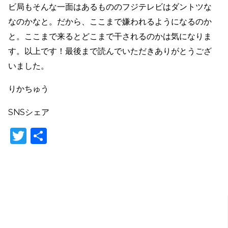
ビ局もそんな一面はあるもののフジテレビはダントツな
なのかなと。だから、ここまで嫌われるようになるのか
と。ここまで来るとどこまで干されるのかは気になりま
す。以上です！最後まで読んでいただきありがとうござ
いました。
りかちゅう
SNSシェア
T
共
w
有
itt
er