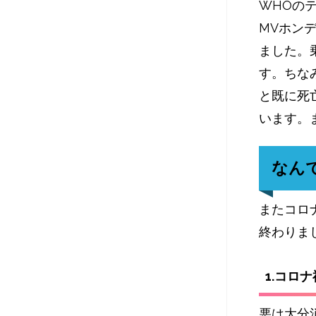
WHOの
MVホン
ました。
す。ちな
と既に死
います。
なん
またコロ
終わりま
1.コロ
悪は大分