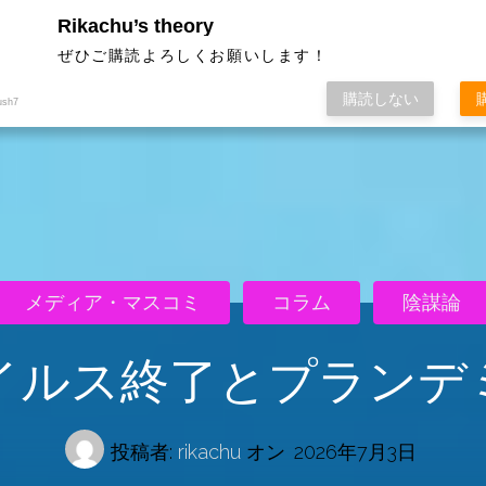
Rikachu’s theory
ぜひご購読よろしくお願いします！
購読しない
ush7
メディア・マスコミ
コラム
陰謀論
イルス終了とプランデ
投稿者:
rikachu
オン
2026年7月3日