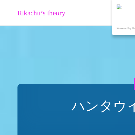
Rikachu’s theory
Powered by P
ハンタウ