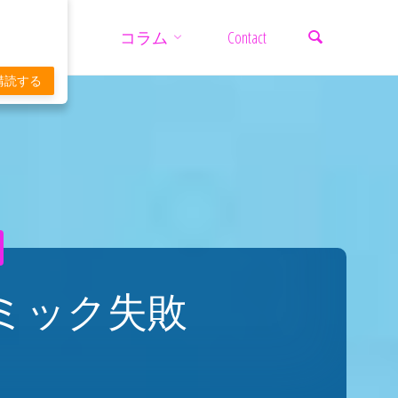
検索
コ
コラム
Contact
ン
購読する
テ
ン
ツ
ミック失敗
へ
ス