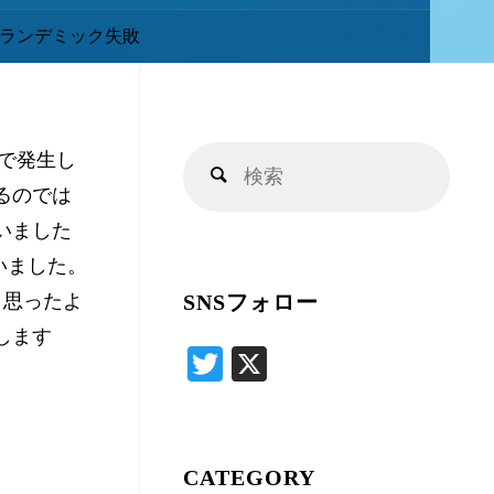
キ
ランデミック失敗
ッ
船で発生し
検
プ
検
るのでは
索
索
いました
対
いました。
象:
。思ったよ
SNSフォロー
します
T
X
wi
tte
r
CATEGORY