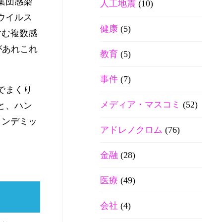
集団感染
人工地震
(10)
ウイルス
健康
(5)
含む複数感
があれこれ
教育
(5)
事件
(7)
でまくり
メディア・マスコミ
(52)
と、ハン
ランデミッ
アドレノクロム
(76)
金融
(28)
医療
(49)
会社
(4)