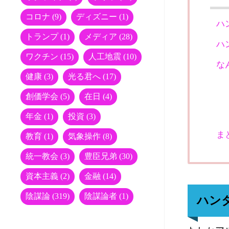
コロナ
(9)
ディズニー
(1)
ハ
トランプ
(1)
メディア
(28)
ハ
ワクチン
(15)
人工地震
(10)
な
健康
(3)
光る君へ
(17)
創価学会
(5)
在日
(4)
年金
(1)
投資
(3)
ま
教育
(1)
気象操作
(8)
統一教会
(3)
豊臣兄弟
(30)
資本主義
(2)
金融
(14)
陰謀論
(319)
陰謀論者
(1)
ハン