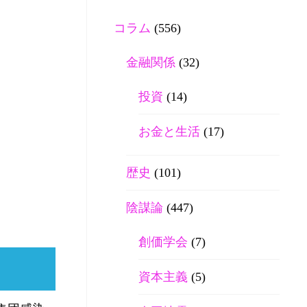
コラム
(556)
金融関係
(32)
投資
(14)
お金と生活
(17)
歴史
(101)
陰謀論
(447)
創価学会
(7)
資本主義
(5)