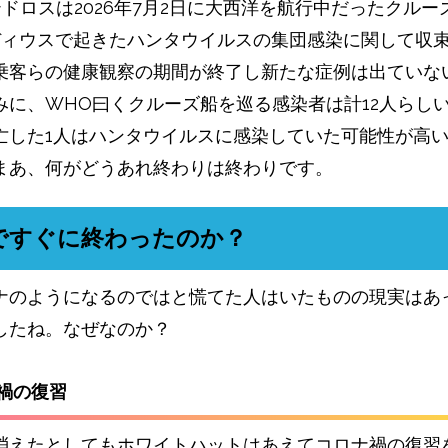
テドロスは2026年7月2日に大西洋を航行中だったクルー
ディウスで起きたハンタウイルスの集団感染に関して収
乗客らの健康観察の期間が終了し新たな症例は出ていな
みに、WHO曰くクルーズ船を巡る感染者は計12人らし
亡した1人はハンタウイルスに感染していた可能性が高
まあ、何がどうあれ終わりは終わりです。
ですぐに終わったのか？
ナのようになるのではと慌てた人はいたものの現実はあ
したね。なぜなのか？
ナ禍の復習
消えたとしてもホワイトハットはあえてコロナ禍の復習