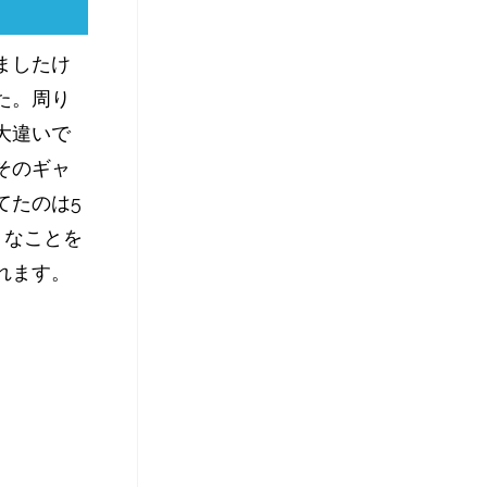
ましたけ
た。周り
大違いで
そのギャ
てたのは5
うなことを
れます。