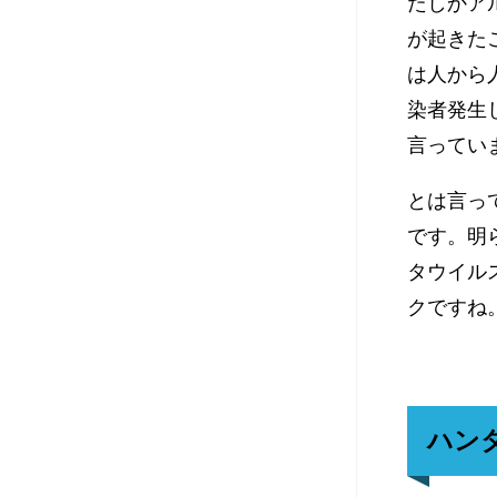
たしかア
が起きた
は人から
染者発生
言ってい
とは言っ
です。明
タウイル
クですね
ハン