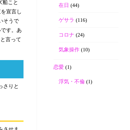
ズ船こと
在日
(44)
束を宣言し
ゲサラ
(116)
いそうで
いです。あ
コロナ
(24)
いと言って
気象操作
(10)
恋愛
(1)
浮気・不倫
(1)
っさりと
をさせま