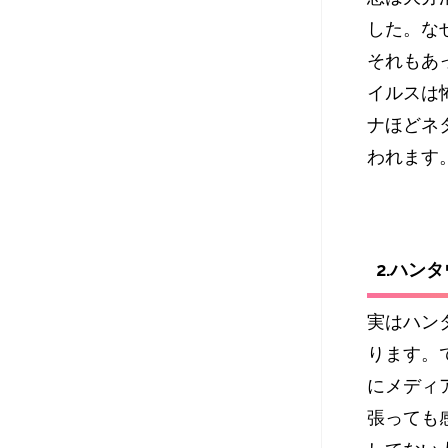
した。な
それもあ
イルスは
ナほどネ
われます
2.ハン
実はハン
ります。
にメディ
張っても