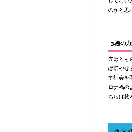
してない
のかと思
3.悪の
先ほども
ば増やせ
で社会を
ロナ禍の
ちらは救
まと