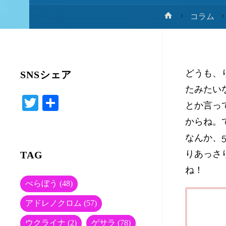
ホ
コラム
ー
ム
どうも、
SNSシェア
たみたい
T
共
とか言っ
wi
有
からね。
tte
なんか、
r
りあっさ
TAG
ね！
べらぼう
(48)
アドレノクロム
(57)
ウクライナ
(2)
ゲサラ
(78)