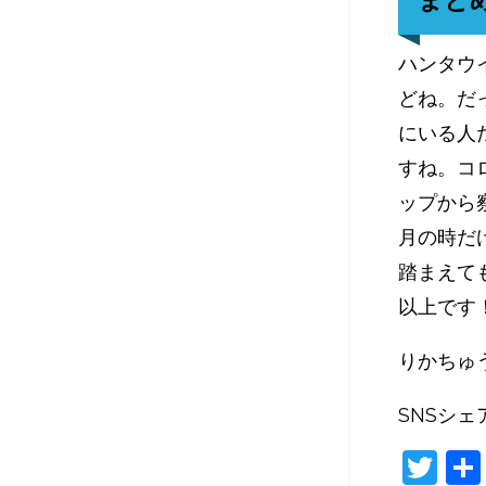
ハンタウ
どね。だ
にいる人
すね。コ
ップから
月の時だ
踏まえて
以上です
りかちゅ
SNSシェ
T