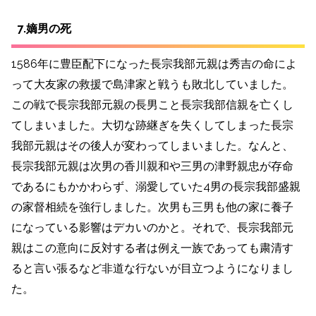
7.嫡男の死
1586年に豊臣配下になった長宗我部元親は秀吉の命によ
って大友家の救援で島津家と戦うも敗北していました。
この戦で長宗我部元親の長男こと長宗我部信親を亡くし
てしまいました。
大切な跡継ぎを失くしてしまった長宗
我部元親はその後人が変わってしまいました。なんと、
長宗我部元親は次男の香川親和や三男の津野親忠が存命
であるにもかかわらず、溺愛していた4男の長宗我部盛親
の家督相続を強行しました。次男も三男も他の家に養子
になっている影響はデカいのかと。それで、長宗我部元
親はこの意向に
反対する者は例え一族であっても粛清す
ると言い張るなど非道な行ないが目立つようになりまし
た。