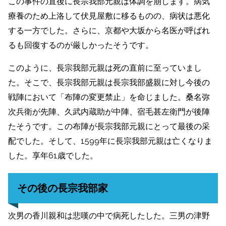
この事件の直後に長宗我部元親は体調を崩します。病気
療養のため上洛して伏見屋敷に移るものの、病状は悪化
する一方でした。さらに、京都や大坂から名医が呼ばれ
るも回復するのが厳しかったそうです。
このように、長宗我部元親は死の直前に至っていまし
た。そこで、長宗我部元親は長宗我部盛親に対し今後の
戦陣において「布陣の変更禁止」を命じました。
桑名弥
次兵衛が先陣、
久武内蔵助が中陣、
宿毛甚左衛門が後陣
たそうです。
この布陣が長宗我部元親にとって最後の采
配でした。そして、1599年に長宗我部元親は亡くなりま
した。
享年61歳でした。
その後の長宗我部家
次男の香川親和は悲嘆の中で病死したした。三男の津野