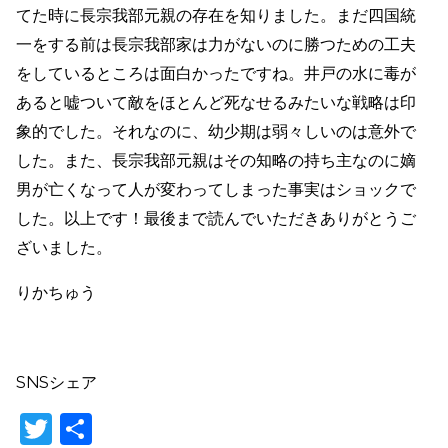
てた時に長宗我部元親の存在を知りました。まだ四国統
一をする前は長宗我部家は力がないのに勝つための工夫
をしているところは面白かったですね。井戸の水に毒が
あると嘘ついて敵をほとんど死なせるみたいな戦略は印
象的でした。それなのに、幼少期は弱々しいのは意外で
した。また、長宗我部元親はその知略の持ち主なのに嫡
男が亡くなって人が変わってしまった事実はショックで
した。以上です！最後まで読んでいただきありがとうご
ざいました。
りかちゅう
SNSシェア
T
共