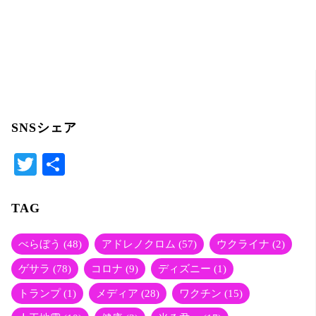
w
有
itt
er
SNSシェア
T
共
wi
有
tte
TAG
r
べらぼう
(48)
アドレノクロム
(57)
ウクライナ
(2)
ゲサラ
(78)
コロナ
(9)
ディズニー
(1)
トランプ
(1)
メディア
(28)
ワクチン
(15)