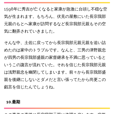
1598年に秀吉が亡くなると家康が急激に台頭し不穏な空
気が生まれます。もちろん、伏見の屋敷にいた長宗我部
元親のもとへ家康が訪問するなど長宗我部元親もその空
気に翻弄されていきました。
そんな中、土佐に戻ってから長宗我部元親元親を追い詰
めたのは家中のトラブルです。なんと、
三男の津野親忠
が四男の長宗我部盛親の家督継承を不満に思っていると
いう
この讒言が流れていた。それを
信じた長宗我部元親
は浅野親忠を幽閉してしまいます。前々から長宗我部盛
親を後継にしないとダメだと言い張ってたから尚更この
戯言を信じたんでしょうね。
10.最期