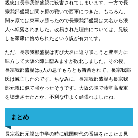
親忠は長宗我部盛親に殺害されてしまいます。一方で
長
宗我部盛親は関ヶ原の戦いで西軍につきた。もちろん、
関ヶ原では東軍が勝ったので長宗我部盛親は大名から浪
人へ転落されました。改易された理由については、兄殺
しを家康に咎められたという説が有力です。
ただ、長宗我部盛親は再び大名に返り咲こうと豊臣方に
味方して大阪の陣に臨みますが敗北しました。その後、
長宗我部盛親は5人の息子もろとも斬首されて、長宗我部
氏は滅亡したのです。ちなみに、長宗我部盛親も長宗我
部元親に似て強かったそうです。大阪の陣で藤堂高虎軍
を壊走させたとか。不利な中よく頑張れましたね。
まとめ
長宗我部元親は中学の時に戦国時代の番組をたまたま見