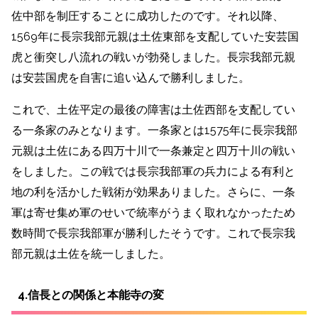
佐中部を制圧することに成功したのです。
それ以降、
1569年に長宗我部元親は土佐東部を支配していた安芸国
虎と衝突し八流れの戦い
が勃発しました。長宗我部元親
は安芸国虎を自害に追い込んで勝利しました。
これで、土佐平定の最後の障害は土佐西部を支配してい
る一条家のみとなります。一条家とは1575年に長宗我部
元親は土佐にある四万十川で一条兼定と四万十川の戦い
をしました。この戦では長宗我部軍の兵力による有利と
地の利を活かした戦術が効果ありました。さらに、一条
軍は寄せ集め軍のせいで統率がうまく取れなかったため
数時間で長宗我部軍が勝利したそうです。これで長宗我
部元親は土佐を統一しました。
4.信長との関係と本能寺の変