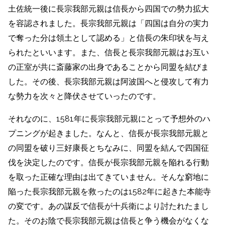
土佐統一後に長宗我部元親は信長から四国での勢力拡大
を容認されました。長宗我部元親は「四国は自分の実力
で奪った分は領土として認める」と信長の朱印状を与え
られたといいます。
また、信長と長宗我部元親はお互い
の正室が共に斎藤家の出身であることから同盟を結びま
した。その後、長宗我部元親は阿波国へと侵攻して有力
な勢力を次々と降伏させていったのです。
それなのに、1581年に長宗我部元親にとって予想外のハ
プニングが起きました。なんと、
信長が長宗我部元親と
の同盟を破り三好康長とちなみに、同盟を結んで四国征
伐を決定したのです。信長が長宗我部元親を陥れる行動
を取った正確な理由は出てきていません。そんな窮地に
陥った長宗我部元親を救ったのは1582年に起きた本能寺
の変です。あの謀反で信長が十兵衛により討たれたまし
た。そのお陰で長宗我部元親は信長と争う機会がなくな