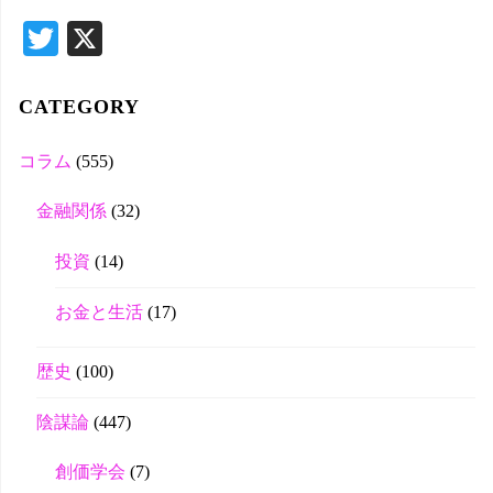
T
X
wi
tte
CATEGORY
r
コラム
(555)
金融関係
(32)
投資
(14)
お金と生活
(17)
歴史
(100)
陰謀論
(447)
創価学会
(7)