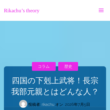
Rikachu’s theory
コラム
歴史
四国の下剋上武将！長宗
我部元親とはどんな人？
投稿者:
rikachu
オン
2026年7月5日