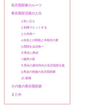
長宗我部家のルーツ
長宗我部元親の人生
1.生い立ち
2.初陣でヒットする
3.土佐統一
4.信長との関係と本能寺の変
5.四国をほぼ統一
6.秀吉に降伏
7.嫡男の死
8.秀吉の家臣時代の長宗我部元親
9.秀吉の死後の長宗我部家
10.最期
その後の長宗我部家
まとめ