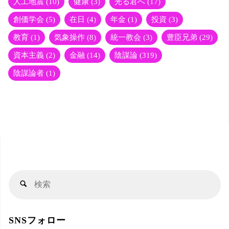
人工地震
(10)
健康
(3)
光る君へ
(17)
創価学会
(5)
在日
(4)
年金
(1)
投資
(3)
教育
(1)
気象操作
(8)
統一教会
(3)
豊臣兄弟
(29)
資本主義
(2)
金融
(14)
陰謀論
(319)
陰謀論者
(1)
検
検
索
索
対
SNSフォロー
象