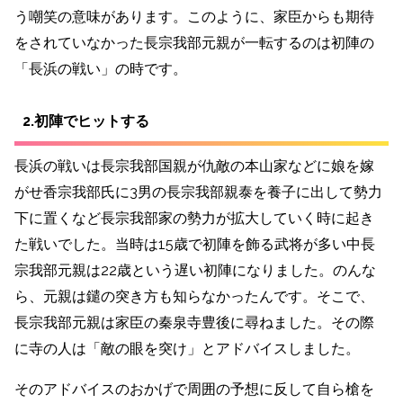
う嘲笑の意味があります。このように、家臣からも期待
をされていなかった長宗我部元親が一転するのは初陣の
「長浜の戦い」の時です。
2.初陣でヒットする
長浜の戦いは長宗我部国親が仇敵の本山家などに娘を嫁
がせ香宗我部氏に3男の長宗我部親泰を養子に出して勢力
下に置くなど長宗我部家の勢力が拡大していく時に起き
た戦いでした。当時は15歳で初陣を飾る武将が多い中長
宗我部元親は22歳という遅い初陣になりました。のんな
ら、元親は鑓の突き方も知らなかったんです。そこで、
長宗我部元親は家臣の秦泉寺豊後に尋ねました。その際
に寺の人は「敵の眼を突け」とアドバイスしました。
そのアドバイスのおかげで周囲の予想に反して自ら槍を