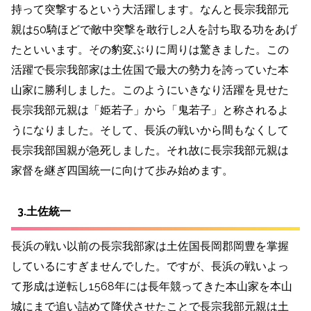
持って突撃するという大活躍します。
なんと長宗我部元
親は50騎ほどで敵中突撃を敢行し2人を討ち取る功をあげ
たといいます。その豹変ぶりに周りは驚きました。この
活躍で長宗我部家は土佐国で最大の勢力を誇っていた本
山家に勝利しました。このようにいきなり活躍を見せた
長宗我部元親は「姫若子」から「鬼若子」と称されるよ
うになりました。そして、長浜の戦いから間もなくして
長宗我部国親が急死しました。それ故に長宗我部元親は
家督を継ぎ四国統一に向けて歩み始めます。
3.土佐統一
長浜の戦い以前の長宗我部家は土佐国長岡郡岡豊を掌握
しているにすぎませんでした。ですが、長浜の戦いよっ
て形成は逆転し1568年には長年競ってきた本山家を本山
城にまで追い詰めて降伏させたことで長宗我部元親は土