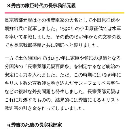
8.秀吉の家臣時代の長宗我部元親
長宗我部元親はその後豊臣家の大名として小田原征伐や
朝鮮出兵に従軍しました。1590年の小田原征伐では水軍
を率いて参戦しました。その後の1592年からの文禄の役
でも長宗我部盛親と共に朝鮮へと渡りました。
一方で土佐
領国内では1597年に家臣や領民の規範となる
分国法の「長宗我部元親百箇条」を制定するなど統治の
安定にも力を入れました。
ただ、この時期には1596年に
キリスト教の宣教師を巻き込んだサン＝フェリペ号事件
などの複雑な外交問題も発生しました。長宗我部元親は
これに対処するものの、結果的には秀吉によるキリスト
教迫害の引き金を作ってしまいました。
9.秀吉の死後の長宗我部家