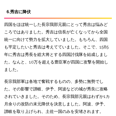
6.秀吉に降伏
四国をほぼ統一した長宗我部元親にとって秀吉は悩みど
ころではありました。
秀吉は信長が亡くなってから全国
統一に向けて勢力を拡大していました。もちろん、四国
も平定したいと秀吉は考えてていました。そこで、
1585
年に秀吉は秀長を総大将とする四国討伐隊を結成しまし
た。なんと、10万を超える豊臣軍が四国に攻撃を開始し
ました。
長宗我部軍は各地で奮戦するものの、多勢に無勢でし
た。その影響で讃岐、伊予、阿波などの城が秀良に攻略
されていきました。そのため、長宗我部元親は
わずか1カ
月余りの攻防の末元降伏を決意しました。
阿波、伊予、
讃岐を取り上げられ、土佐一国のみを安堵されます。