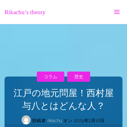
Rikachu’s theory
コラム
歴史
江戸の地元問屋！西村屋
与八とはどんな人？
投稿者:
rikachu
オン
2025年2月16日