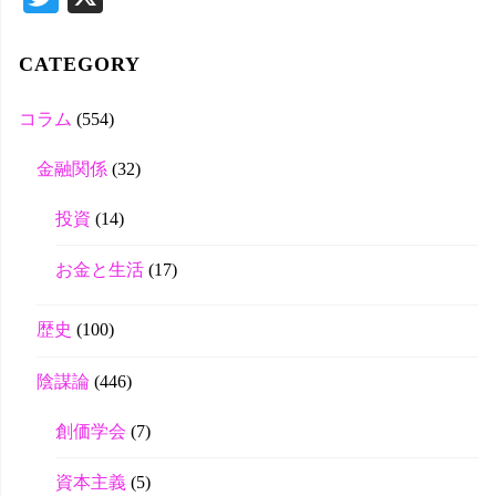
wi
tte
CATEGORY
r
コラム
(554)
金融関係
(32)
投資
(14)
お金と生活
(17)
歴史
(100)
陰謀論
(446)
創価学会
(7)
資本主義
(5)