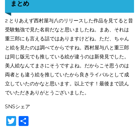
まとめ
2 とりあえず西村屋与八のリリースした作品を見てると昔
受験勉強で見た名前だなと思いましたね。まあ、それは
重三郎にも言える話ではありますけどね。ただ、ちゃん
と絵を見たのは調べてからですね。西村屋与八と重三郎
は同じ版元でも推している絵が違うのは新発見でした。
美人絵なんてまさにそうですよね。だからこそ思うのは
両者とも違う絵を推していたから良きライバルとして成
立していたのかなと思います。以上です！最後まで読ん
でいただきありがとうございました。
SNSシェア
T
共
w
有