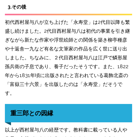
3.その後
初代西村屋与八が立ち上げた「永寿堂」は2代目以降も繁
盛し続けました。2代目西村屋与八は初代の事業を引き継
ぎながら新たな作家や浮世絵師との関係を築き柳亭種彦
や十返舎一九など有名な文筆家の作品を広く世に送り出
しました。ちなみに、２代目西村屋与八は江戸で鱗形屋
孫兵衛の子息であり、養子だったそうです。また、1822
年から1831年頃に出版されたと言われている葛飾北斎の
「富嶽三十六景」を出版したのは「永寿堂」だそうで
す。
重三郎との因縁
以上が西村屋与八の経歴です。教科書に載っている人や