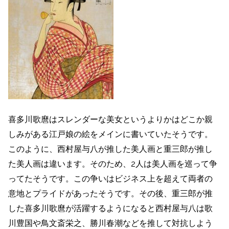
喜多川歌麿はスレンダーな美女というよりかはどこか親
しみがある江戸娘の絵をメインに書いていたそうです。
このように、西村屋与八が推した美人画と重三郎が推し
た美人画は違います。そのため、2人は美人画を巡って争
ってたそうです。この争いはビジネス上を超えて両者の
意地とプライドがあったそうです。その後、重三郎が推
した喜多川歌麿が活躍するようになると西村屋与八は歌
川豊国や鳥文斎栄之、勝川春潮などを推して対抗しよう