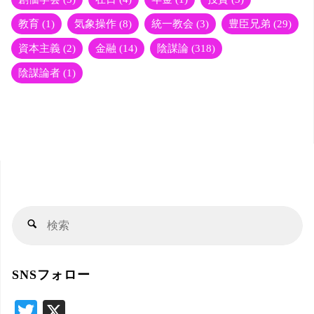
教育
(1)
気象操作
(8)
統一教会
(3)
豊臣兄弟
(29)
資本主義
(2)
金融
(14)
陰謀論
(318)
陰謀論者
(1)
検
検
索
索
対
SNSフォロー
象
T
X