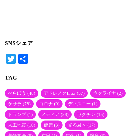
itt
er
SNSシェア
T
共
wi
有
tte
TAG
r
べらぼう
(48)
アドレノクロム
(57)
ウクライナ
(2)
ゲサラ
(78)
コロナ
(9)
ディズニー
(1)
トランプ
(1)
メディア
(28)
ワクチン
(15)
人工地震
(10)
健康
(3)
光る君へ
(17)
創価学会
(5)
在日
(4)
年金
(1)
投資
(3)