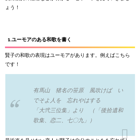
ょう！
1.ユーモアのある和歌を書く
賢子の和歌の表現はユーモアがあります。例えばこちら
です！
有馬山 猪名の笹原 風吹けば い
でそよ人を 忘れやはする
「大弐三位集」より （「後拾遺和
歌集、恋二、七〇九」）