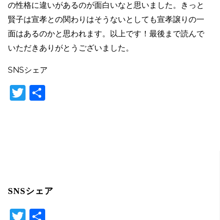
の性格に違いがあるのが面白いなと思いました。きっと
賢子は宣孝との関わりはそうないとしても宣孝譲りの一
面はあるのかと思われます。以上です！最後まで読んで
いただきありがとうございました。
SNSシェア
T
共
w
有
itt
er
SNSシェア
T
共