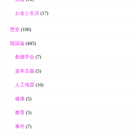
お金と生活
(17)
歴史
(100)
陰謀論
(445)
創価学会
(7)
資本主義
(5)
人工地震
(10)
健康
(5)
教育
(5)
事件
(7)