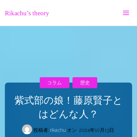
Rikachu’s theory
コラム
歴史
紫式部の娘！藤原賢子と
はどんな人？
投稿者:
rikachu
オン
2024年10月13日