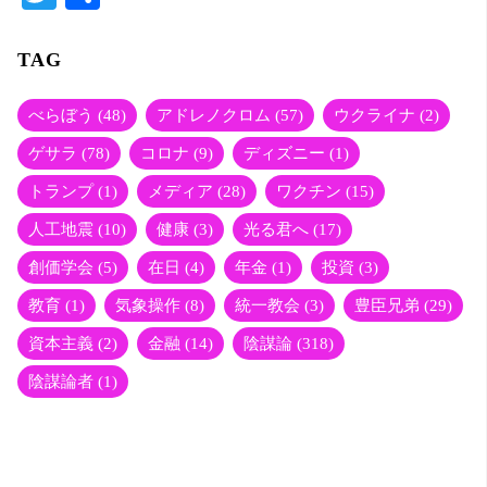
wi
有
tte
TAG
r
べらぼう
(48)
アドレノクロム
(57)
ウクライナ
(2)
ゲサラ
(78)
コロナ
(9)
ディズニー
(1)
トランプ
(1)
メディア
(28)
ワクチン
(15)
人工地震
(10)
健康
(3)
光る君へ
(17)
創価学会
(5)
在日
(4)
年金
(1)
投資
(3)
教育
(1)
気象操作
(8)
統一教会
(3)
豊臣兄弟
(29)
資本主義
(2)
金融
(14)
陰謀論
(318)
陰謀論者
(1)