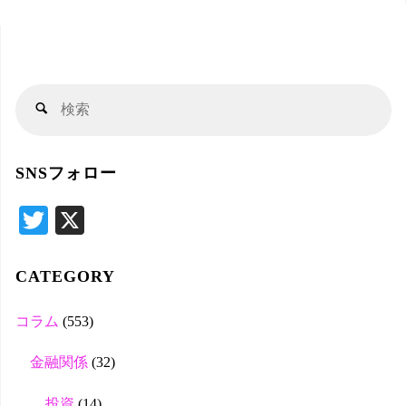
検
検
索
索
対
SNSフォロー
象
T
X
wi
tte
CATEGORY
r
コラム
(553)
金融関係
(32)
投資
(14)