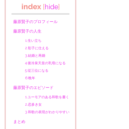
index
[
hide
]
藤原賢子のプロフィール
藤原賢子の人生
1.生い立ち
2.彰子に仕える
3.結婚と再婚
4.後冷泉天皇の乳母になる
5.従三位になる
6.晩年
藤原賢子のエピソード
1.ユーモアのある和歌を書く
2.恋多き女
3.和歌の表現がわかりやすい
まとめ