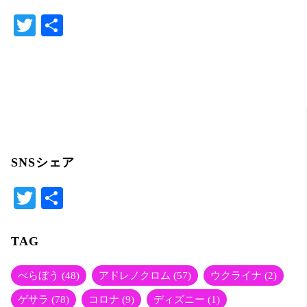
T
共
w
有
itt
er
SNSシェア
T
共
wi
有
tte
TAG
r
べらぼう
(48)
アドレノクロム
(57)
ウクライナ
(2)
ゲサラ
(78)
コロナ
(9)
ディズニー
(1)