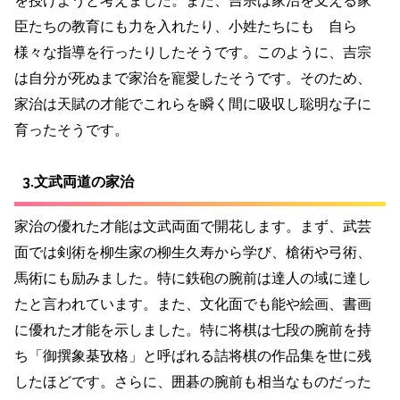
を授けようと考えました。また、吉宗は家治を支える家
臣たちの教育にも力を入れたり、小姓たちにも 自ら
様々な指導を行ったりしたそうです。このように、吉宗
は自分が死ぬまで家治を寵愛したそうです。そのため、
家治は天賦の才能でこれらを瞬く間に吸収し聡明な子に
育ったそうです。
3.文武両道の家治
家治の優れた才能は文武両面で開花します。
まず、武芸
面では剣術を柳生家の柳生久寿から学び、槍術や弓術、
馬術にも励みました。特に鉄砲の腕前は達人の域に達し
たと言われています。また、文化面でも能や絵画、書画
に優れた才能を示しました。特に将棋は七段の腕前を持
ち「御撰象棊攷格」と呼ばれる詰将棋の作品集を世に残
したほどです。さらに、囲碁の腕前も相当なものだった