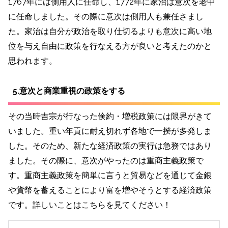
1767年には側用人に任命し、1772年に家治は意次を老中
に任命しました。その際に意次は側用人も兼任さまし
た。家治は自分が政治を取り仕切るよりも意次に高い地
位を与え自由に政策を行なえる方が良いと考えたのかと
思われます。
5.意次と商業重視の政策をする
その当時吉宗が行なった倹約・増税政策には限界がきて
いました。重い年貢に耐え切れず各地で一揆が多発しま
した。そのため、新たな経済政策の実行は急務ではあり
ました。その際に、意次がやったのは重商主義政策で
す。重商主義政策を簡単に言うと
貿易などを通じて金銀
や貨幣を蓄えることにより富を増やそうとする経済政策
です。詳しいことはこちらを見てください！