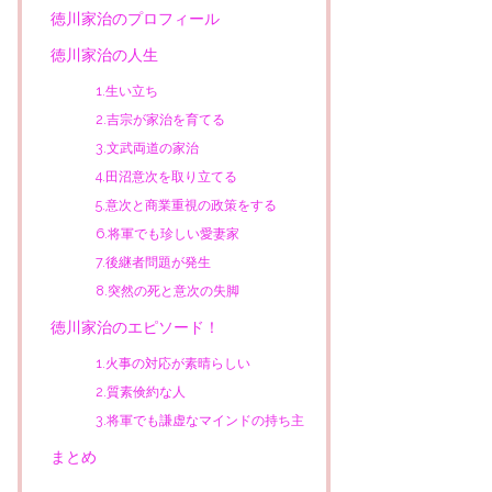
徳川家治のプロフィール
徳川家治の人生
1.生い立ち
2.吉宗が家治を育てる
3.文武両道の家治
4.田沼意次を取り立てる
5.意次と商業重視の政策をする
6.将軍でも珍しい愛妻家
7.後継者問題が発生
8.突然の死と意次の失脚
徳川家治のエピソード！
1.火事の対応が素晴らしい
2.質素倹約な人
3.将軍でも謙虚なマインドの持ち主
まとめ