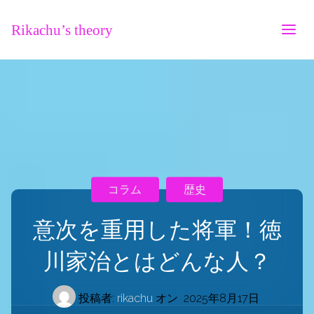
Rikachu’s theory
コラム
歴史
意次を重用した将軍！徳
川家治とはどんな人？
投稿者:
rikachu
オン
2025年8月17日