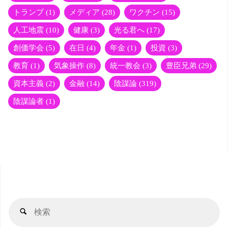
トランプ
(1)
メディア
(28)
ワクチン
(15)
人工地震
(10)
健康
(3)
光る君へ
(17)
創価学会
(5)
在日
(4)
年金
(1)
投資
(3)
教育
(1)
気象操作
(8)
統一教会
(3)
豊臣兄弟
(29)
資本主義
(2)
金融
(14)
陰謀論
(319)
陰謀論者
(1)
検
検
索
索