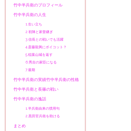
竹中半兵衛のプロフィール
竹中半兵衛の人生
1.生い立ち
2.初陣と家督継ぎ
3.信長との戦いでも活躍
4.斎藤龍興にボイコット？
5.稲葉山城を返す
6.秀吉の家臣になる
7.最期
竹中半兵衛の実績竹中半兵衛の性格
竹中半兵衛と長篠の戦い
竹中半兵衛の逸話
1.半兵衛由来の慣用句
2.黒田官兵衛を助ける
まとめ