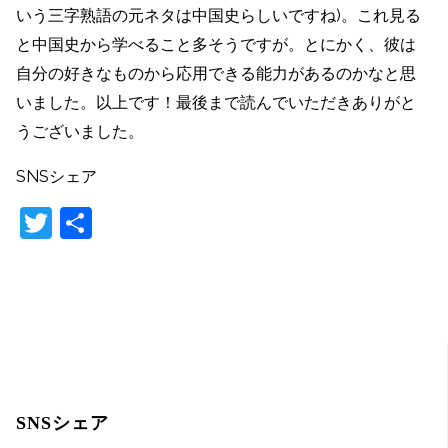
いう三字熟語の元ネタは中国史らしいですね)。これ見る
と中国史から学べること多そうですが。とにかく、彼は
自分の好きなものから応用できる能力があるのかなと思
いました。以上です！最後まで読んでいただきありがと
うございました。
SNSシェア
T
共
w
有
itt
er
SNSシェア