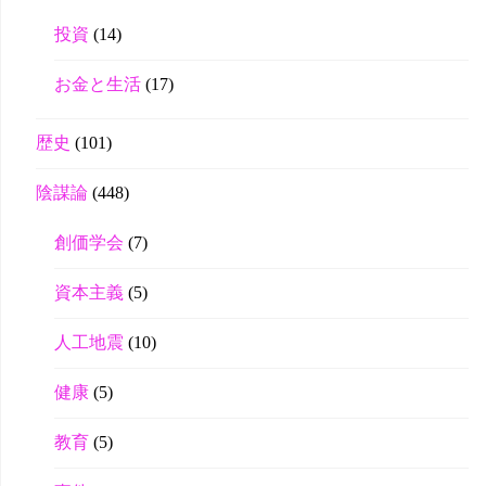
投資
(14)
お金と生活
(17)
歴史
(101)
陰謀論
(448)
創価学会
(7)
資本主義
(5)
人工地震
(10)
健康
(5)
教育
(5)