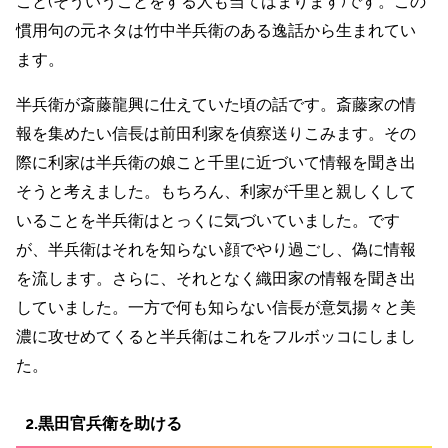
こと(そういうことをする人も当てはまります)です。この
慣用句の元ネタは竹中半兵衛のある逸話から生まれてい
ます。
半兵衛が斎藤龍興に仕えていた頃の話です。斎藤家の情
報を集めたい信長は前田利家を偵察送りこみます。その
際に利家は半兵衛の娘こと千里に近づいて情報を聞き出
そうと考えました。もちろん、利家が千里と親しくして
いることを半兵衛はとっくに気づいていました。です
が、半兵衛はそれを知らない顔でやり過ごし、偽に情報
を流します。さらに、それとなく織田家の情報を聞き出
していました。一方で何も知らない信長が意気揚々と美
濃に攻せめてくると半兵衛はこれをフルボッコにしまし
た。
2.黒田官兵衛を助ける