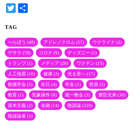
T
共
wi
有
tte
TAG
r
べらぼう
(48)
アドレノクロム
(57)
ウクライナ
(2)
ゲサラ
(78)
コロナ
(9)
ディズニー
(1)
トランプ
(1)
メディア
(28)
ワクチン
(15)
人工地震
(10)
健康
(3)
光る君へ
(17)
創価学会
(5)
在日
(4)
年金
(1)
投資
(3)
教育
(1)
気象操作
(8)
統一教会
(3)
豊臣兄弟
(30)
資本主義
(2)
金融
(14)
陰謀論
(320)
陰謀論者
(1)