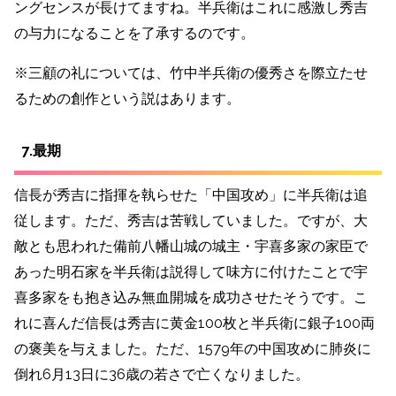
ングセンスが長けてますね。
半兵衛はこれに感激し秀吉
の与力になることを了承するのです。
※三顧の礼については、竹中半兵衛の優秀さを際立たせ
るための創作という説はあります。
7.最期
信長が秀吉に指揮を執らせた「中国攻め」に半兵衛は追
従します。ただ、秀吉は苦戦していました。
ですが、大
敵とも思われた備前八幡山城の城主・宇喜多家の家臣で
あった明石家を半兵衛は説得して味方に付けたことで宇
喜多家をも抱き込み無血開城を成功させたそうです。
こ
れに喜んだ信長は秀吉に黄金100枚と半兵衛に銀子100両
の褒美を与えました。
ただ、1579年の中国攻めに肺炎に
倒れ6月13日に36歳の若さで亡くなりました。