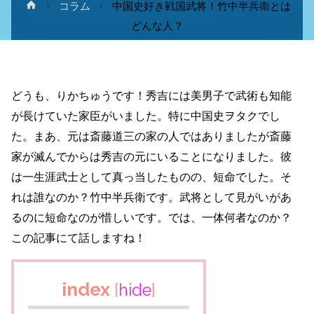
ホ
コラム
中国史好き戦国武将！竹中半兵衛とは
ー
どんな人？
ム
どうも、りかちゅうです！秀吉には美男子で武術も知能
が長けていた家臣がいました。特に中国史ヲタクでし
た。まあ、元は斎藤道三の家の人ではありましたが斎藤
家が滅んでからは秀吉の元にいることになりました。彼
は一生涯武士として真っ当したものの、短命でした。
そ
れは誰なのか？竹中半兵衛です。武将として見がいがあ
るのに短命なのが惜しいです。では、一体何者なのか？
この記事にて話しますね！
index
[
hide
]