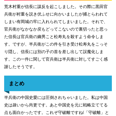
荒木村重が信長に謀反を起こしました。その際に黒田官
兵衛が村重を説き伏ふせに向かいましたが捕とらわれて
しまい有岡城の牢に入れられてしまいました。
それで、
官兵衛がなかなか戻もどってこないので裏切ったと思っ
た信長は
官兵衛の嫡男こと松寿丸を殺すよう命令しま
す。ですが、
半兵衛がこの件を引き受け松寿丸をこっそ
り隠し、信長には別の子の首を差し出して誤魔化しま
す。この一件に関して官兵衛は半兵衛に対してすごく感
謝したそうです。
まとめ
半兵衛の中国史愛には圧倒されちゃいました。私は中国
史は疎いから尚更です。あと中国史を元に戦略立ててる
点も面白かったです。これぞ守破離ですね(「守破離」と