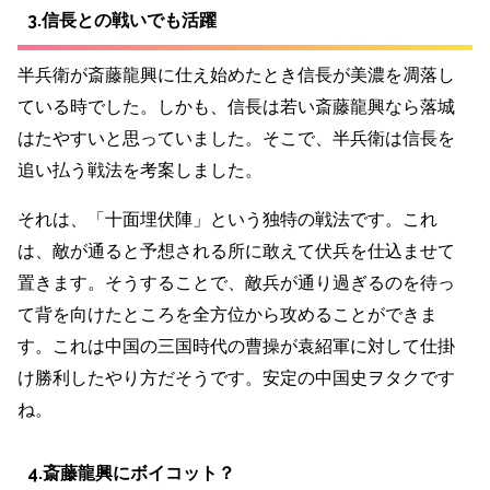
3.信長との戦いでも活躍
半兵衛が斎藤龍興に仕え始めたとき信長が美濃を凋落し
ている時でした。しかも、信長は
若い斎藤龍興なら落城
はたやすいと思っていました。
そこで、半兵衛は信長を
追い払う戦法を考案しました。
それは、「十面埋伏陣」という独特の戦法です。これ
は、敵が通ると予想される所に敢えて伏兵を仕込ませて
置きます。そうすることで、敵兵が通り過ぎるのを待っ
て背を向けたところを全方位から攻めることができま
す。これは中国の三国時代の曹操が袁紹軍に対して仕掛
け勝利したやり方だそうです。安定の中国史ヲタクです
ね。
4.斎藤龍興にボイコット？