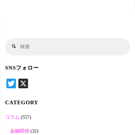
検
検
索
索
対
SNSフォロー
象
T
X
wi
tte
CATEGORY
r
コラム
(557)
金融関係
(32)