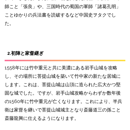
師こと「張良」や、三国時代の蜀国の軍師「諸葛孔明」
ことゆかりの兵法書を読破するなど中国史ヲタクでし
た。
2.初陣と家督継ぎ
1558年には竹中重元と共に美濃にある岩手山城を攻略
し、その場所に菩提山城を築いて竹中家の新たな居城に
します。これは、菩提山城は山頂に造られた広大かつ堅
固な城でした。
ですが、岩手山城攻略からわずか数年後
の1560年に竹中重元が亡くなります。
これにより、半兵
衛は家督を継いで菩提山城城主となり斎藤道三の孫こと
斎藤龍興に仕えるようになります。