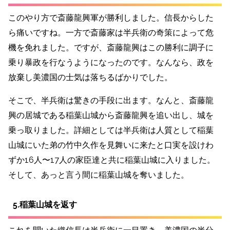
このやり方で斎藤龍興軍が勝利しました。信長からした
ら痛いですね。一方で斎藤家は半兵衛の奇策によって危
機を免れました。ですが、斎藤龍興はこの勝利に調子に
乗り暴政を行なうようになったのです。なんなら、
政を
放棄し美濃国の士気は落ちるばかりでした。
そこで、半兵衛は驚きの手段に出ます。なんと、斎藤龍
興の居城である稲葉山城から斎藤龍興を追い出し、城を
乗っ取りました。
詳細としては半兵衛は人質として稲葉
山城にいた弟の竹中久作を見舞いに来たと口実を設けわ
ずか16人〜17人の家臣達と共に稲葉山城に入りました。
そして、あっと言う間に稲葉山城を奪いました。
5.稲葉山城を返す