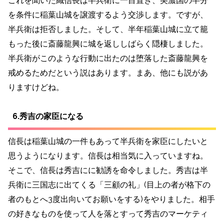
これを聞いた織信長は半兵衛に一目置き、美濃国の半分
を条件に稲葉山城を譲渡するよう交渉します。ですが、
半兵衛は拒否しました。そして、半年稲葉山城に立て籠
もった後に斎藤龍興に城を返ししばらく隠棲しました。
半兵衛がこのような行動に出たのは堕落した斎藤龍興を
戒めるためだという説はあります。まあ、他にも説があ
りますけどね。
6.秀吉の家臣になる
信長は稲葉山城の一件もあって半兵衛を家臣にしたいと
思うようになります。信長は相当気に入っていますね。
そこで、信長は秀吉に
に勧誘を命令しました。秀吉は半
兵衛に三国志に出てくる「三顧の礼」(目上の者が格下の
者のもとへ3度出向いてお願いをする)をやりました。相手
の好きなものを使って人を落とすって秀吉のマーケティ