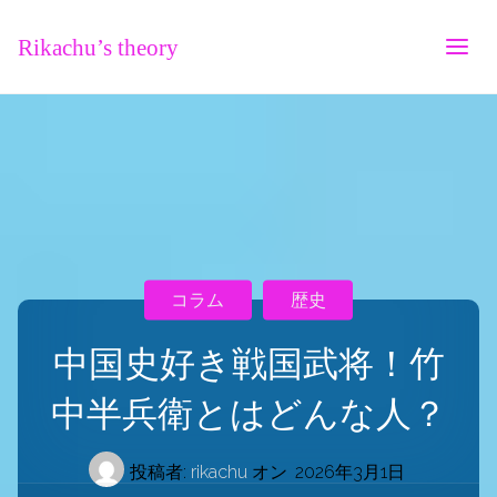
Rikachu’s theory
コラム
歴史
中国史好き戦国武将！竹
中半兵衛とはどんな人？
投稿者:
rikachu
オン
2026年3月1日