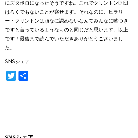
にズタボロになったそうですね。これでクリントン財団
はろくでもないことが察せます。それなのに、ヒラリ
ー・クリントンは頑なに認めないなんてみんなに嘘つき
ですと言っているようなものと同じだと思います。以上
です！最後まで読んでいただきありがとうございまし
た。
SNSシェア
T
共
w
有
itt
er
SNSシェア