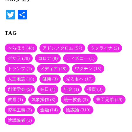
T
共
wi
有
tte
TAG
r
べらぼう
(48)
アドレノクロム
(57)
ウクライナ
(2)
ゲサラ
(78)
コロナ
(9)
ディズニー
(1)
トランプ
(1)
メディア
(28)
ワクチン
(15)
人工地震
(10)
健康
(3)
光る君へ
(17)
創価学会
(5)
在日
(4)
年金
(1)
投資
(3)
教育
(1)
気象操作
(8)
統一教会
(3)
豊臣兄弟
(29)
資本主義
(2)
金融
(14)
陰謀論
(319)
陰謀論者
(1)