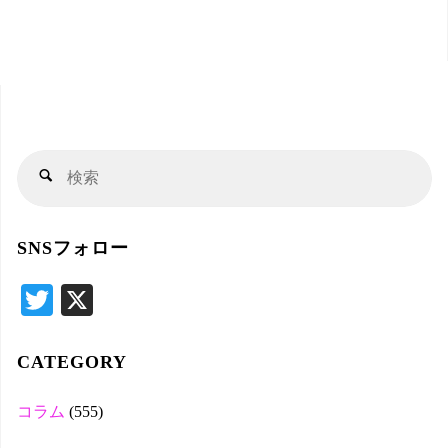
検
検
索
索
対
SNSフォロー
象
T
X
wi
tte
CATEGORY
r
コラム
(555)