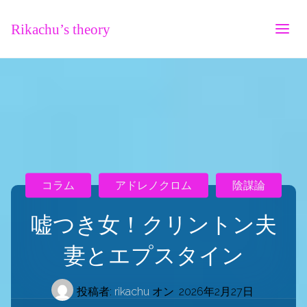
Rikachu’s theory
コラム
アドレノクロム
陰謀論
嘘つき女！クリントン夫
妻とエプスタイン
投稿者:
rikachu
オン
2026年2月27日