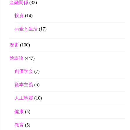
金融関係
(32)
投資
(14)
お金と生活
(17)
歴史
(100)
陰謀論
(447)
創価学会
(7)
資本主義
(5)
人工地震
(10)
健康
(5)
教育
(5)