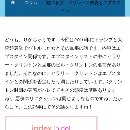
ホ
コラム
嘘つき女！クリントン夫妻とエプスタ
ー
イン
ム
どうも、りかちゅうです！今回は2016年にトランプと大
統領選挙でバトルした女とその旦那の話です。内容はエ
プスタイン関係です。エプスタインリストの中にヒラリ
ー・クリントンと旦那のビル・クリントンの名前があり
ました。それなのに、ヒラリー・クリントンはエプスタ
インとの関係を否定したり濁したりしています。(クリン
トン財団の実態がバレててもその態度は度胸あります
ね)。悪側のリアクションは同じようなものですね。だか
らこそ、この記事にてその話をしますね！
index
[
hide
]