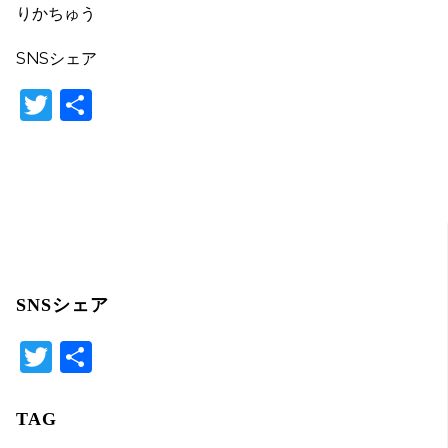
りかちゅう
SNSシェア
T
共
w
有
itt
er
SNSシェア
T
共
wi
有
tte
TAG