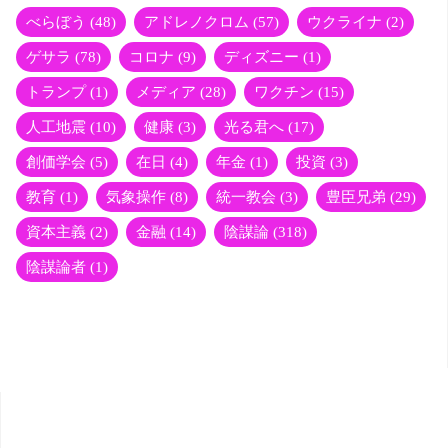
r
べらぼう
(48)
アドレノクロム
(57)
ウクライナ
(2)
ゲサラ
(78)
コロナ
(9)
ディズニー
(1)
トランプ
(1)
メディア
(28)
ワクチン
(15)
人工地震
(10)
健康
(3)
光る君へ
(17)
創価学会
(5)
在日
(4)
年金
(1)
投資
(3)
教育
(1)
気象操作
(8)
統一教会
(3)
豊臣兄弟
(29)
資本主義
(2)
金融
(14)
陰謀論
(318)
陰謀論者
(1)