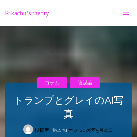
Rikachu’s theory
コラム
陰謀論
トランプとグレイのAI写
真
投稿者:
rikachu
オン
2026年5月21日