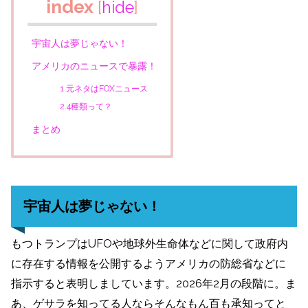
index
[
hide
]
宇宙人は夢じゃない！
アメリカのニュースで暴露！
1.元ネタはFOXニュース
2.4種類って？
まとめ
宇宙人は夢じゃない！
もつトランプはUFOや地球外生命体などに関して政府内
に存在する情報を公開するようアメリカの防総省などに
指示すると表明しましています。2026年2月の段階に。ま
あ、ゲサラを知ってる人ならそんなもん百も承知ってと