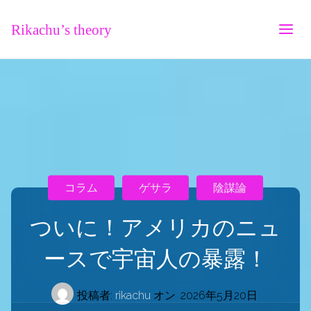
Rikachu’s theory
コラム
ゲサラ
陰謀論
ついに！アメリカのニュ
ースで宇宙人の暴露！
投稿者:
rikachu
オン
2026年5月20日