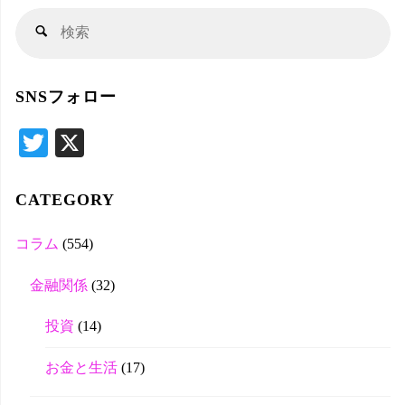
検
検
索
索
対
SNSフォロー
象
T
X
wi
tte
CATEGORY
r
コラム
(554)
金融関係
(32)
投資
(14)
お金と生活
(17)