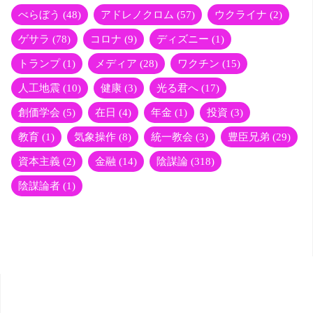
r
べらぼう
(48)
アドレノクロム
(57)
ウクライナ
(2)
ゲサラ
(78)
コロナ
(9)
ディズニー
(1)
トランプ
(1)
メディア
(28)
ワクチン
(15)
人工地震
(10)
健康
(3)
光る君へ
(17)
創価学会
(5)
在日
(4)
年金
(1)
投資
(3)
教育
(1)
気象操作
(8)
統一教会
(3)
豊臣兄弟
(29)
資本主義
(2)
金融
(14)
陰謀論
(318)
陰謀論者
(1)