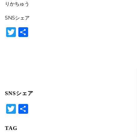
りかちゅう
SNSシェア
T
共
w
有
itt
er
SNSシェア
T
共
wi
有
tte
TAG