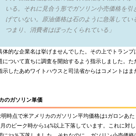
いる。それ‌に見合う形でガソリン‌小売価格を引
げていな​い。原油価格は石のように急落してい
つ‌まり、消費者はぼったくられている」
‌具体的な企業名は​挙げませんでした。その上でトランプ
問題について直ちに調査を開始するよう指示⁠しました。た
指示したあめワイトハウスと司法省からはコメントはま
リカのガソリン単価
未明時点で米アメリカのガソリン平均価格は1ガロンあたり3
5月のピーク時から14%以上下落しています。これに対し
間に23％下落しました。それなのに、ガソリン小売価格は2