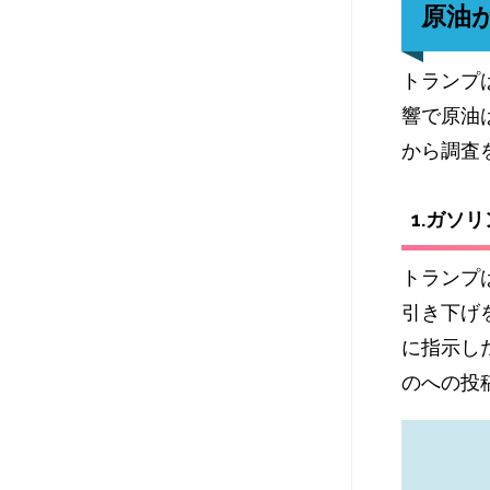
原油
トランプ
響で原油
から調査
1.ガソ
トランプは
引き下げ
に指示した
のへの投