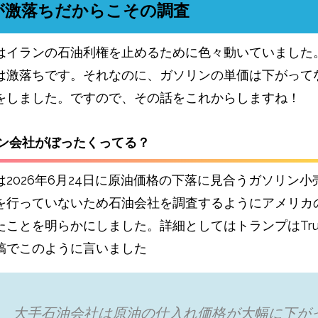
が激落ちだからこその調査
はイランの石油利権を止めるために色々動いていました
は激落ちです。それなのに、ガソリンの単価は下がって
をしました。ですので、その話をこれからしますね！
リン会社がぼったくってる？
2026年6月24日に原油価格の下落に見合うガソリン‌小
を行っていない⁠ため石油会社を調査するようにアメリカ
ことを明らかにしました。詳細としてはトランプはTruth S
稿でこのように言いました
大手石油‌会社は原油の仕入れ価格が大幅に下が