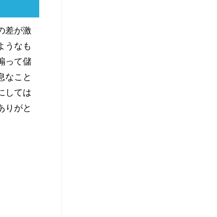
の差が激
ようなも
煽って儲
息なこと
にしては
ありがと