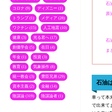
石
コロナ
(9)
ディズニー
(1)
原
トランプ
(1)
メディア
(28)
ワクチン
(15)
人工地震
(10)
健康
(3)
光る君へ
(17)
石
創価学会
(5)
在日
(4)
ま
年金
(1)
投資
(3)
教育
(1)
気象操作
(8)
統一教会
(3)
豊臣兄弟
(29)
石油
資本主義
(2)
金融
(14)
陰謀論
(319)
陰謀論者
(1)
車って本
で出来て