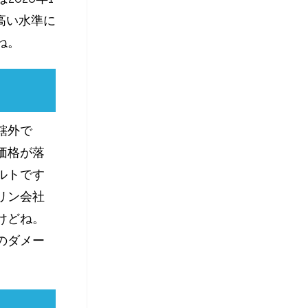
に高い水準に
ね。
轄外で
価格が落
ルトです
リン会社
けどね。
のダメー