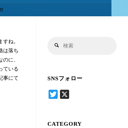
キ
せ
ッ
ますね。
検
プ
検
格は落ち
索
索
なのに、
対
っている
象:
記事にて
SNSフォロー
T
X
wi
tte
r
CATEGORY