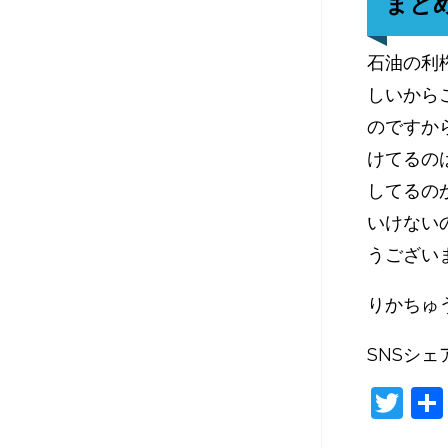
まと
石油の利
しいから
のですか
けてるの
してるの
いけない
うござい
りかちゅ
SNSシェ
T
w