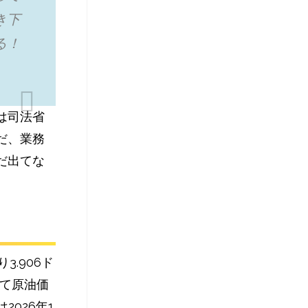
き下
る！
は司法省
だ、業務
だ出てな
.906ド
て原⁠油価
026年1