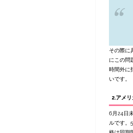
その際に
に‌この
時間外に
いです。
2.アメ
6月24日
ルです。
格は同期