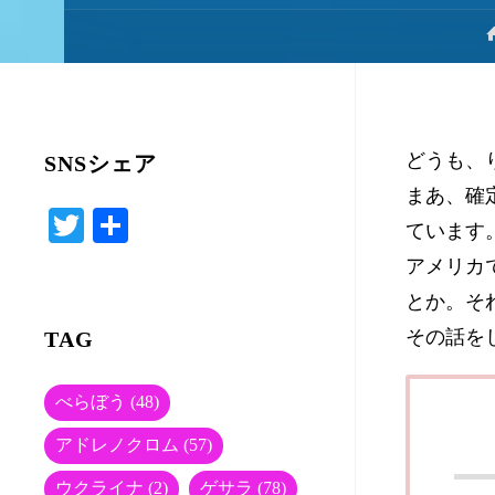
どうも、
SNSシェア
まあ、確
T
共
ています
wi
有
アメリカ
tte
とか。そ
r
その話を
TAG
べらぼう
(48)
アドレノクロム
(57)
ウクライナ
(2)
ゲサラ
(78)