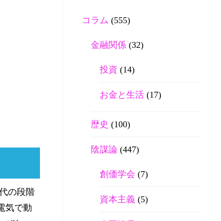
コラム
(555)
金融関係
(32)
投資
(14)
お金と生活
(17)
歴史
(100)
陰謀論
(447)
創価学会
(7)
年代の段階
資本主義
(5)
電気で動