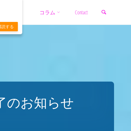
検索
コ
コラム
Contact
ン
購読する
テ
ン
ツ
了のお知らせ
へ
ス