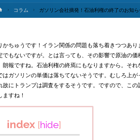
ホ
コラム
ガソリン会社摘発！石油利権の終了のお知ら
ー
ム
りかちゅうです！イラン関係の問題も落ち着きつつあり
定でもないですが。とは言っても、その影響で原油の価
。朗報ですね。石油利権の終焉にもなりますから。それ
ではガソリンの単価は落ちてないそうです。むしろ上が
れ故にトランプは調査をするそうです。ですので、この
しますね！
index
[
hide
]