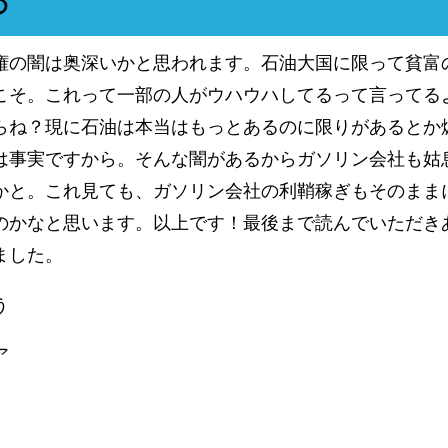
め
権の闇は奥深いかと思われます。石油大国に限って貧富
こそ。これって一部の人がウハウハしてるって言ってる
らね？現に石油は本当はもっとあるのに限りがあるとか
は事実ですから。そんな闇があるからガソリン会社も姑
かと。これ見ても、ガソリン会社の利鞘稼ぎもそのまま
のかなと思います。以上です！最後まで読んでいただき
ました。
う
ア
共
有