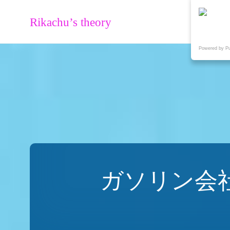
Rikachu’s theory
Powered by P
ガソリン会