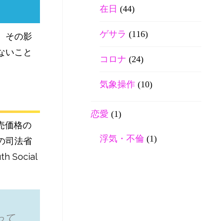
在日
(44)
ゲサラ
(116)
。その影
ないこと
コロナ
(24)
気象操作
(10)
恋愛
(1)
売価格の
浮気・不倫
(1)
の司法省
ocial
って