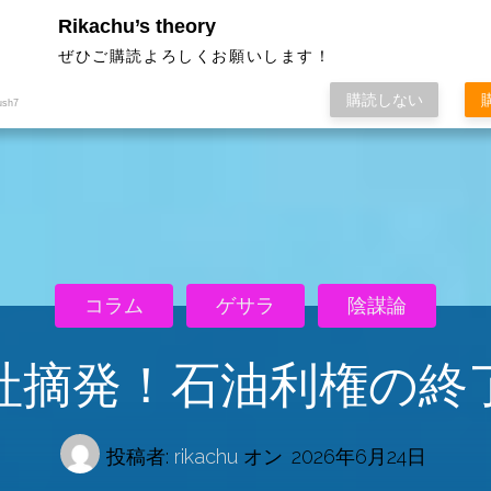
Rikachu’s theory
ぜひご購読よろしくお願いします！
購読しない
ush7
コラム
ゲサラ
陰謀論
社摘発！石油利権の終
投稿者:
rikachu
オン
2026年6月24日