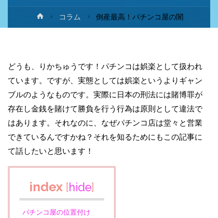
ホ
コラム
倒産最高！パチンコ屋の闇
ー
ム
どうも、りかちゅうです！パチンコは娯楽として扱われ
ています。ですが、実態としては娯楽というよりギャン
ブルのようなものです。実際に日本の刑法には賭博罪が
存在し金銭を賭けて勝負を行う行為は原則として違法で
はあります。それなのに、なぜパチンコ店は堂々と営業
できているんですかね？それを知るためにもこの記事に
て話したいと思います！
index
[
hide
]
パチンコ屋の位置付け