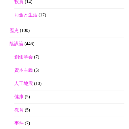
投資
(14)
お金と生活
(17)
歴史
(100)
陰謀論
(446)
創価学会
(7)
資本主義
(5)
人工地震
(10)
健康
(5)
教育
(5)
事件
(7)