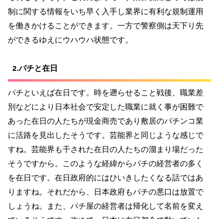
制に関する情報をいち早く入手し業界に有利な規制運用
を働きかけることができます。一方で警察側は天下り先
ができるゆえにウハウハ状態です。
2.パチと在日
パチといえば在日です。時を遡らせること戦後、職業差
別などにより日本社会で安定した職業に就く事が困難で
あった在日の人たちが現金商売であり敷居のパチンコ業
に活路を見出したそうです。芸能界と同じような感じで
すね。芸能界も干された在日の人たちの溜まり場だった
そうですから。このような経緯からパチの経営者の多く
を在日です。在日政府的にはひいきしたくなる話ではあ
りますね。それだから、日本政府もパチの悪口は放置で
しょうね。また、パチ屋の経営者は帰化して名前を変え