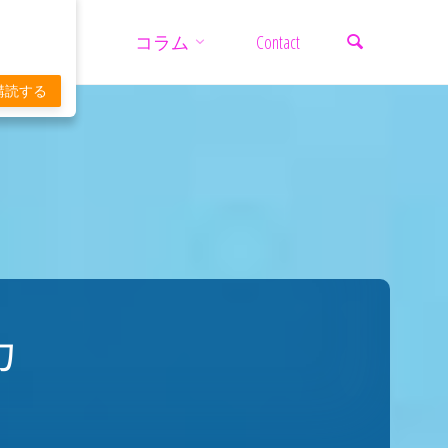
検索
コ
コラム
Contact
ン
購読する
テ
ン
ツ
カ
へ
ス