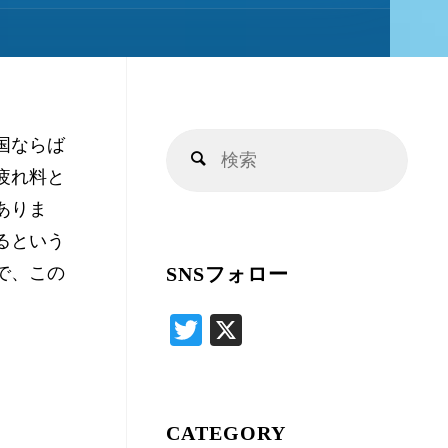
キ
ッ
国ならば
検
プ
検
疲れ料と
索
索
ありま
対
るという
象:
で、この
SNSフォロー
T
X
wi
tte
r
CATEGORY