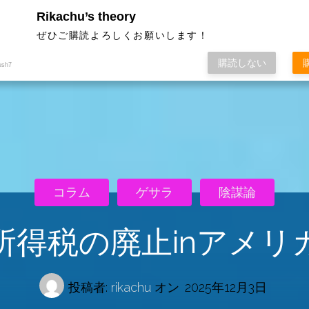
Rikachu’s theory
ぜひご購読よろしくお願いします！
購読しない
ush7
コラム
ゲサラ
陰謀論
所得税の廃止inアメリ
投稿者:
rikachu
オン
2025年12月3日