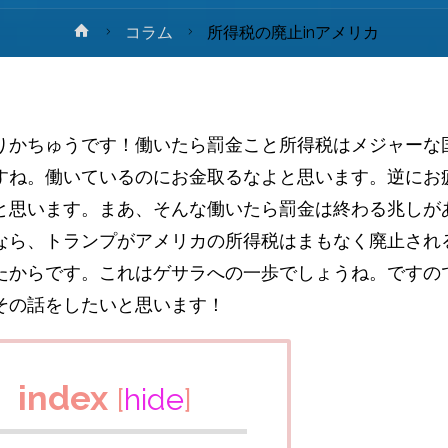
ホ
コラム
所得税の廃止inアメリカ
ー
ム
りかちゅうです！働いたら罰金こと所得税はメジャーな
すね。働いているのにお金取るなよと思います。逆にお
と思います。まあ、そんな働いたら罰金は終わる兆しが
なら、トランプがアメリカの所得税はまもなく廃止され
たからです。これはゲサラへの一歩でしょうね。ですの
その話をしたいと思います！
index
[
hide
]