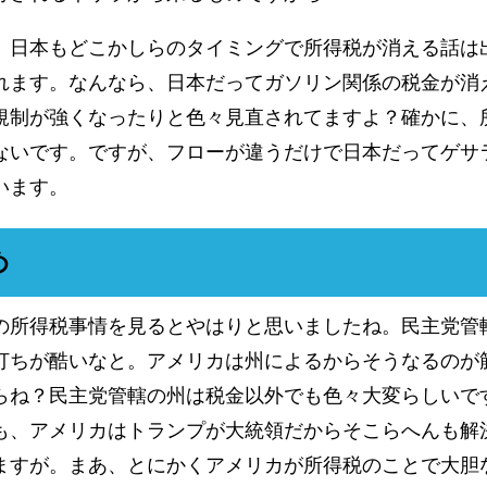
、日本もどこかしらのタイミングで所得税が消える話は
れます。なんなら、日本だってガソリン関係の税金が消
規制が強くなったりと色々見直されてますよ？確かに、
ないです。ですが、フローが違うだけで日本だってゲサ
います。
め
の所得税事情を見るとやはりと思いましたね。民主党管
打ちが酷いなと。アメリカは州によるからそうなるのが
らね？民主党管轄の州は税金以外でも色々大変らしいで
も、アメリカはトランプが大統領だからそこらへんも解
ますが。まあ、とにかくアメリカが所得税のことで大胆