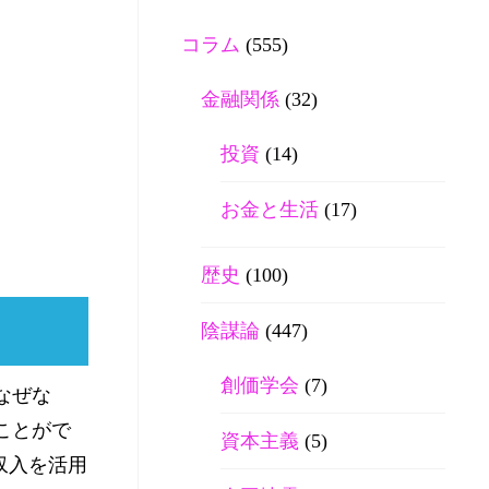
コラム
(555)
金融関係
(32)
投資
(14)
お金と生活
(17)
歴史
(100)
陰謀論
(447)
創価学会
(7)
なぜな
ことがで
資本主義
(5)
収入を活用