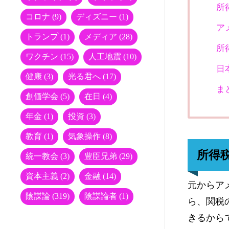
所
コロナ
(9)
ディズニー
(1)
ア
トランプ
(1)
メディア
(28)
所
ワクチン
(15)
人工地震
(10)
日
健康
(3)
光る君へ
(17)
ま
創価学会
(5)
在日
(4)
年金
(1)
投資
(3)
教育
(1)
気象操作
(8)
所得
統一教会
(3)
豊臣兄弟
(29)
資本主義
(2)
金融
(14)
元からア
陰謀論
(319)
陰謀論者
(1)
ら、関税
きるから