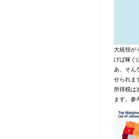
大統領が
げば稼ぐ
あ、そん
せられま
所得税は
ます。参