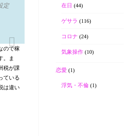
設定
在日
(44)
ゲサラ
(116)
コロナ
(24)
なので稼
気象操作
(10)
す。ま
州税が課
恋愛
(1)
っている
浮気・不倫
(1)
税は違い