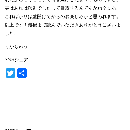
実はあれは演劇でしたって暴露するんですかね？まあ、
こればかりは蓋開けてからのお楽しみかと思われます。
以上です！最後まで読んでいただきありがとうございま
した。
りかちゅう
SNSシェア
T
共
w
有
itt
er