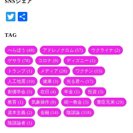
SNSシェア
T
共
wi
有
tte
TAG
r
べらぼう
(48)
アドレノクロム
(57)
ウクライナ
(2)
ゲサラ
(78)
コロナ
(9)
ディズニー
(1)
トランプ
(1)
メディア
(28)
ワクチン
(15)
人工地震
(10)
健康
(3)
光る君へ
(17)
創価学会
(5)
在日
(4)
年金
(1)
投資
(3)
教育
(1)
気象操作
(8)
統一教会
(3)
豊臣兄弟
(29)
資本主義
(2)
金融
(14)
陰謀論
(318)
陰謀論者
(1)