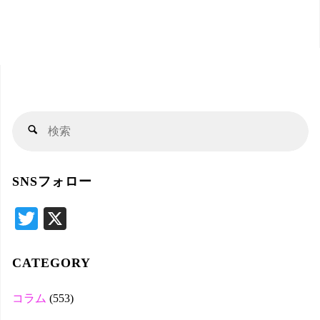
検
検
索
索
対
SNSフォロー
象
T
X
wi
tte
CATEGORY
r
コラム
(553)