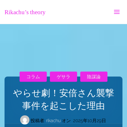
Rikachu’s theory
コラム
ゲサラ
陰謀論
やらせ劇！安倍さん襲撃
事件を起こした理由
投稿者:
rikachu
オン
2025年10月29日