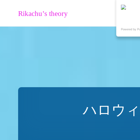
Rikachu’s theory
Powered by P
ハロウィ