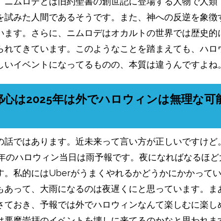
。ニムロデとは旧約聖書の創世記に登場する人物で人類
を試みた人間であるそうです。また、神への反逆を象徴
います。さらに、ニムロデはオカルトの世界では歴史的
られてきています。このようなことを踏まえても、ハロ
しいイベントになってるものの、本質は違うんですよね
都心は2025年は外でハロウィンは無理な可
の話ではあります。近未来って言い方が正しいですけど
25年のハロウィン当日は雨予報です。夜になればなるほど
す。私的にはUberがうまくやれるかどうかにかかって
もあって、大雨になるのは夜遅くにと思っています。ま
さておき、予報では外でハロウィンなんて楽しむに楽し
は悪魔崇拝のイベントを壊しに来てるのかなと思われま