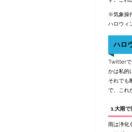
※気象操
ハロウィ
ハロ
Twitt
かは私的
それでも
で、これ
1.大雨
雨は浄化