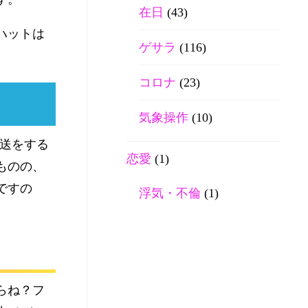
在日
(43)
ハットは
ゲサラ
(116)
コロナ
(23)
気象操作
(10)
放送をする
恋愛
(1)
ものの、
ですの
浮気・不倫
(1)
らね？フ