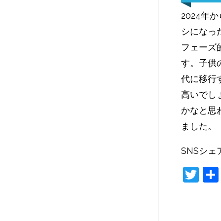
2024
シになっ
フェーズ
す。子供
代に移行
高いでし
かなと思
ました。
SNSシェ
T
w
itt