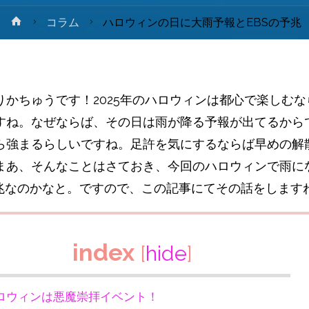
ホ
コラム
ハロウィンの日に大雨予報とEBSの予兆
ー
ム
りかちゅうです！2025年のハロウィンは都心で楽しむな
すね。なぜならば、その日は雨が降る予報が出てるからで
ら強まるらしいですね。足許を気にするならば早めの解
まあ、そんなことはさておき、今回のハロウィンで雨に
予兆なのかなと。ですので、この記事にてその話をします
index
[
hide
]
ロウィンは悪魔崇拝イベント！