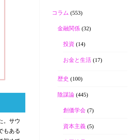
コラム
(553)
金融関係
(32)
投資
(14)
お金と生活
(17)
歴史
(100)
陰謀論
(445)
創価学会
(7)
た。サウ
資本主義
(5)
でもある