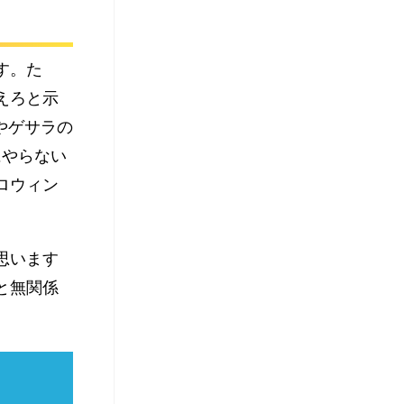
す。た
えろと示
やゲサラの
にやらない
ロウィン
思います
と無関係