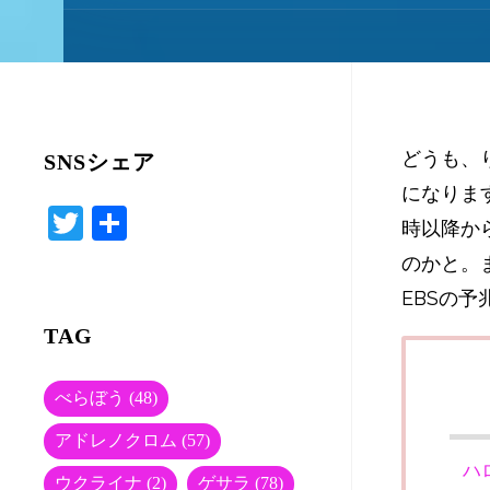
どうも、
SNSシェア
になりま
T
共
時以降か
wi
有
のかと。
tte
EBSの
r
TAG
べらぼう
(48)
アドレノクロム
(57)
ハ
ウクライナ
(2)
ゲサラ
(78)