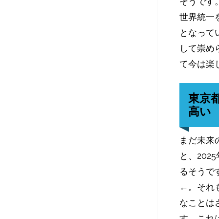
そうです
世界統一
となって
して崇め
て今は楽
東京
高い
まだ未来
と、20
るそうで
←。それ
なことは
す。これ