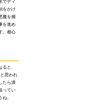
水でディ
制をかけ
悪魔を捕
事を進め
す。都心
なると、
なと思われ
したら潰
狙ってい
うね。