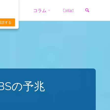
検索
コ
コラム
Contact
ン
購読する
テ
ン
ツ
BSの予兆
へ
ス