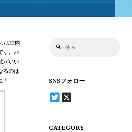
キ
ッ
らば室内
検
プ
検
す。22
索
索
散がいい
対
なるのは
象:
ね！
SNSフォロー
T
X
wi
tte
r
CATEGORY