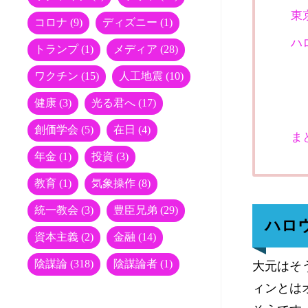
東
コロナ
(9)
ディズニー
(1)
ハ
トランプ
(1)
メディア
(28)
ワクチン
(15)
人工地震
(10)
健康
(3)
光る君へ
(17)
創価学会
(5)
在日
(4)
ま
年金
(1)
投資
(3)
教育
(1)
気象操作
(8)
統一教会
(3)
豊臣兄弟
(29)
ハロ
資本主義
(2)
金融
(14)
陰謀論
(318)
陰謀論者
(1)
大元はそ
ィンとは