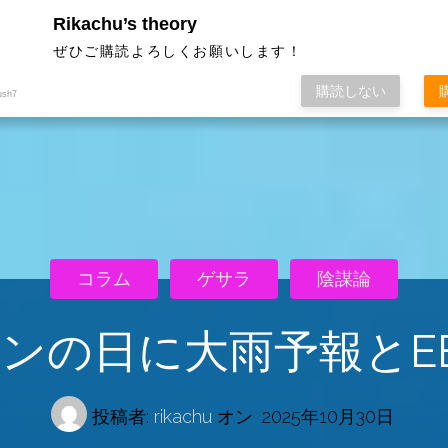
Rikachu’s theory
ぜひご購読よろしくお願いします！
購読しない
ush7
コラム
ゲサラ
陰謀論
ンの日に大雨予報とE
投稿者:
rikachu
オン
2025年10月30日