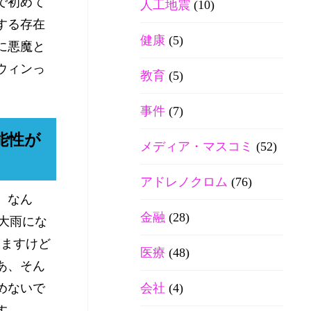
で初めて
人工地震
(10)
する存在
健康
(5)
に悪魔と
ウィンっ
教育
(5)
。
事件
(7)
能性が
メディア・マスコミ
(52)
アドレノクロム
(76)
。なん
金融
(28)
大雨にな
いますけど
医療
(48)
あ、そん
めないで
会社
(4)
す。