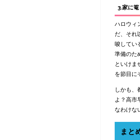
3.家に
ハロウィ
だ、それ
唆してい
準備のた
といけま
を節目に
しかも、
よ？高市
なわけな
まと