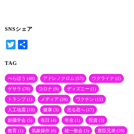
SNSシェア
T
共
wi
有
tte
TAG
r
べらぼう
(48)
アドレノクロム
(57)
ウクライナ
(2)
ゲサラ
(78)
コロナ
(9)
ディズニー
(1)
トランプ
(1)
メディア
(28)
ワクチン
(15)
人工地震
(10)
健康
(3)
光る君へ
(17)
創価学会
(5)
在日
(4)
年金
(1)
投資
(3)
教育
(1)
気象操作
(8)
統一教会
(3)
豊臣兄弟
(29)