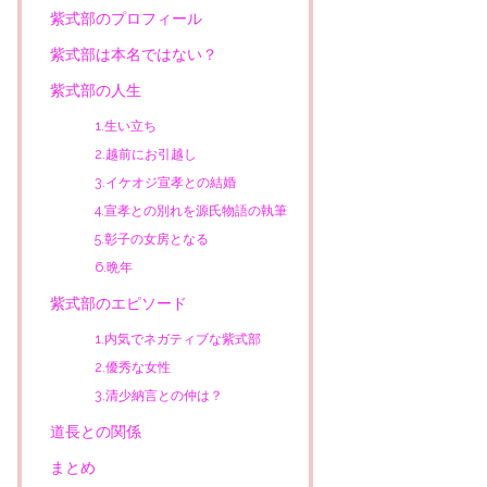
紫式部のプロフィール
紫式部は本名ではない？
紫式部の人生
1.生い立ち
2.越前にお引越し
3.イケオジ宣孝との結婚
4.宣孝との別れを源氏物語の執筆
5.彰子の女房となる
6.晩年
紫式部のエピソード
1.内気でネガティブな紫式部
2.優秀な女性
3.清少納言との仲は？
道長との関係
まとめ