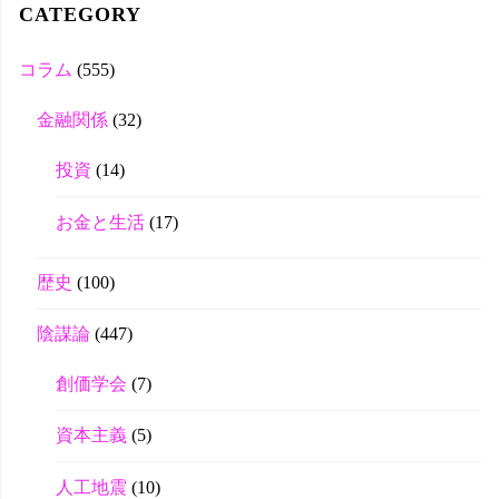
tte
CATEGORY
r
コラム
(555)
金融関係
(32)
投資
(14)
お金と生活
(17)
歴史
(100)
陰謀論
(447)
創価学会
(7)
資本主義
(5)
人工地震
(10)