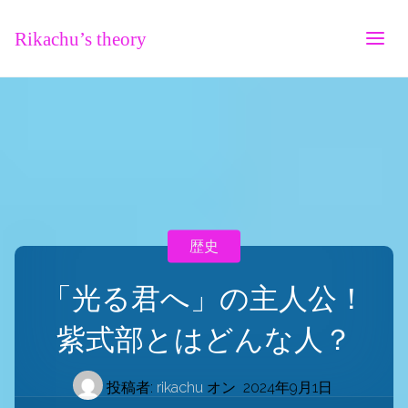
Rikachu’s theory
歴史
「光る君へ」の主人公！
紫式部とはどんな人？
投稿者:
rikachu
オン
2024年9月1日