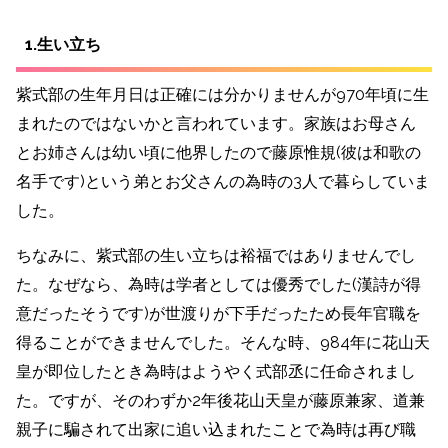
1.生い立ち
紫式部の生年月日は正確には分かりませんが970年頃に生
まれたのではないかと言われています。家族はお母さん
とお姉さんは幼い頃に他界したので藤原惟規(彼は和歌の
名手です)という弟とお父さんの為時の3人で暮らしていま
した。
ちなみに、紫式部の生い立ちは裕福ではありませんでし
た。なぜなら、為時は学者としては優秀でした(漢詩が得
意だったそうです)が世渡りが下手だったため長年官職を
得ることができませんでした。そんな時、984年に花山天
皇が即位したとき為時はようやく式部丞に任命されまし
た。ですが、そのわずか2年後花山天皇が藤原兼家、道兼
親子に騙されて出家に追い込まれたことで為時は再び職