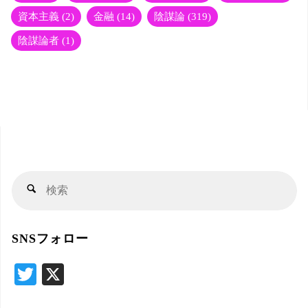
資本主義
(2)
金融
(14)
陰謀論
(319)
陰謀論者
(1)
検
検
索
索
対
SNSフォロー
象
T
X
wi