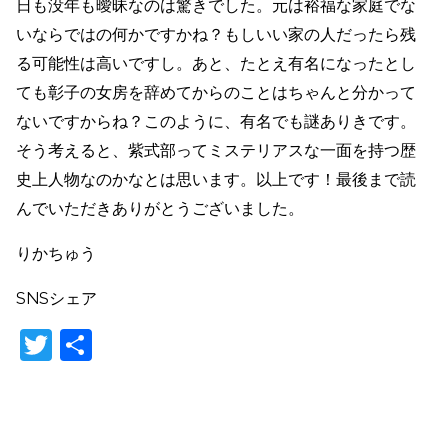
日も没年も曖昧なのは驚きでした。元は裕福な家庭でな
いならではの何かですかね？もしいい家の人だったら残
る可能性は高いですし。あと、たとえ有名になったとし
ても彰子の女房を辞めてからのことはちゃんと分かって
ないですからね？このように、有名でも謎ありきです。
そう考えると、紫式部ってミステリアスな一面を持つ歴
史上人物なのかなとは思います。以上です！最後まで読
んでいただきありがとうございました。
りかちゅう
SNSシェア
T
共
w
有
itt
er