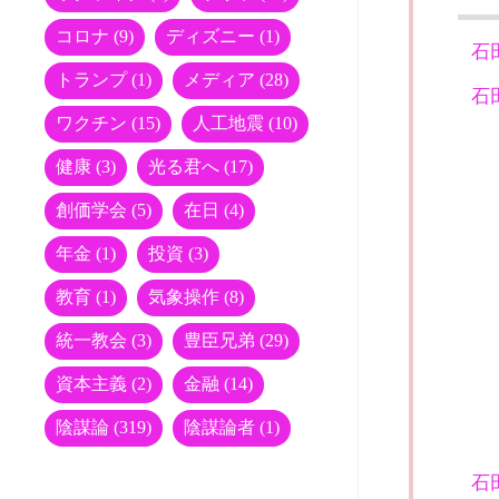
コロナ
(9)
ディズニー
(1)
石
トランプ
(1)
メディア
(28)
石
ワクチン
(15)
人工地震
(10)
健康
(3)
光る君へ
(17)
創価学会
(5)
在日
(4)
年金
(1)
投資
(3)
教育
(1)
気象操作
(8)
統一教会
(3)
豊臣兄弟
(29)
資本主義
(2)
金融
(14)
陰謀論
(319)
陰謀論者
(1)
石