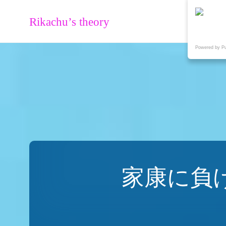
Rikachu’s theory
Powered by P
家康に負