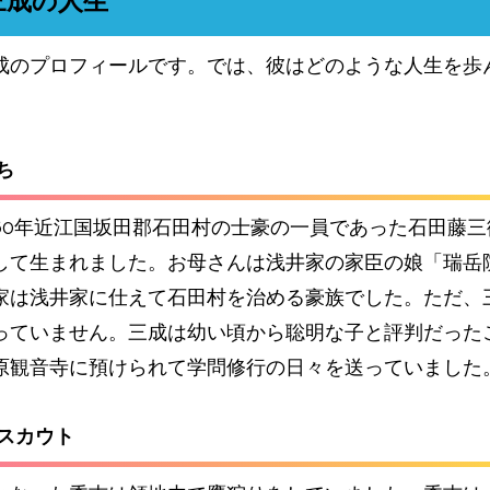
三成の人生
成のプロフィールです。では、彼はどのような人生を歩
ち
560年近江国坂田郡石田村の士豪の一員であった石田藤
して生まれました。お母さんは浅井家の家臣の娘「瑞岳
家は浅井家に仕えて石田村を治める豪族でした。ただ、
っていません。三成は
幼い頃から聡明な子と評判だった
原観音寺に預けられて学問修行の日々を送っていました
にスカウト