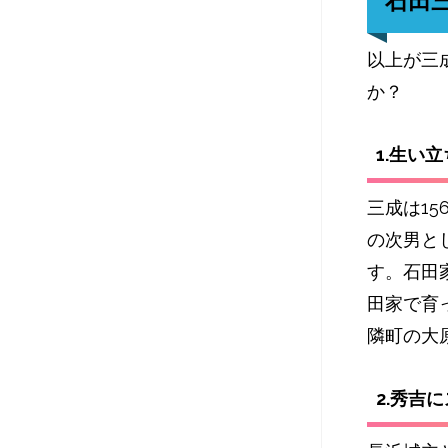
石田
以上が三
か？
1.生い立
三成は1
の次男と
す。
石田
田家で育
隣町の大
2.秀吉