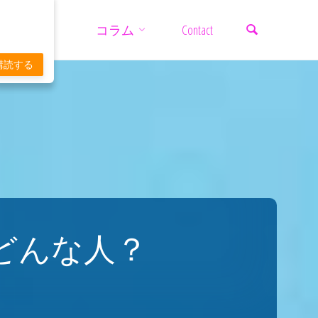
検索
コ
コラム
Contact
ン
購読する
テ
ン
ツ
どんな人？
へ
ス