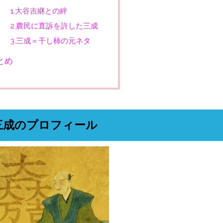
1.大谷吉継との絆
2.農民に直訴を許した三成
3.三成＝干し柿の元ネタ
とめ
三成のプロフィール