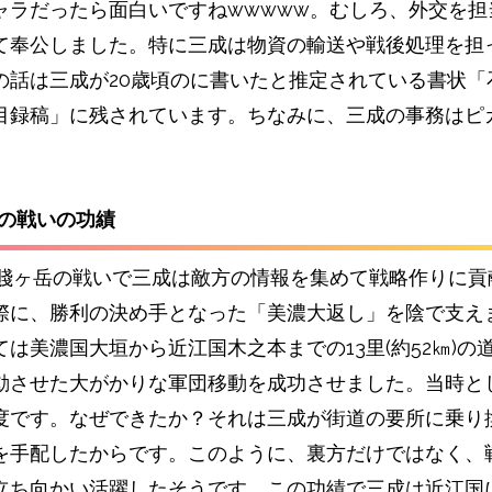
ャラだったら面白いですねwwwww。むしろ、
外交を担
て奉公しました。特に三成は物資の輸送や戦後処理を担
の話は三成が20歳頃のに書いたと推定されている書状「
目録稿」に残されています。ちなみに、
三成の事務はピ
岳の戦いの功績
年の賤ヶ岳の戦いで三成は敵方の情報を集めて戦略作りに貢
際に、勝利の決め手となった「美濃大返し」を陰で支え
は美濃国大垣から近江国木之本までの13里(約52㎞)の
動させた大がかりな軍団移動を成功させました。当時と
度です。なぜできたか？それは
三成が街道の要所に乗り
を手配したからです。このように、裏方だけではなく、
立ち向かい活躍したそうです。
この功績で
三成は近江国