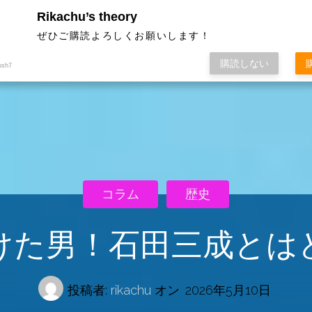
Rikachu’s theory
ぜひご購読よろしくお願いします！
購読しない
ush7
コラム
歴史
けた男！石田三成とは
投稿者:
rikachu
オン
2026年5月10日