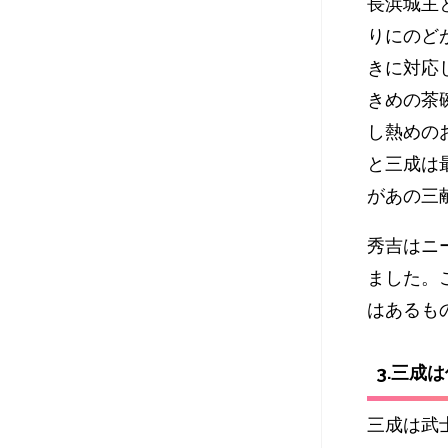
長浜城主
りにのど
きに対応
きめの茶
し熱めの
と三成は
があの三
秀吉はニ
ました。
はあるも
3.三成
三成は武