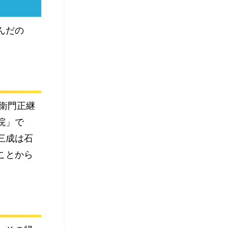
んだの
三衛門正継
院」で
三成は石
ことから
。