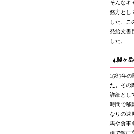
そんなキ
務方とし
した。
こ
発給文書
した。
4.賤ヶ
1583
た。その
詳細として
時間で移
なりの速
馬や食事
槍で敵に