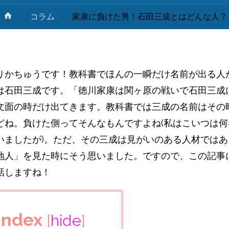
ホ
コラム
家康に負けた男！石田三成とはどんな人？
ー
ム
りかちゅうです！教科書でほんの一瞬だけ名前が出る人
は石田三成です。「徳川家康は関ヶ原の戦いで石田三成
文面の時だけ出てきます。教科書では三成の名前はその
どね。負けた側ってそんなもんですよね(私はこいつは何
いましたが)。ただ、その三成は見がいのある人材ではあ
地人」を見た時にそう思いました。ですので、この記事
話しますね！
index
[
hide
]