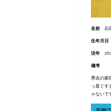
名前
石田
生年月日
没年
16
備考
秀吉の家
っ直ぐす
ゃないで