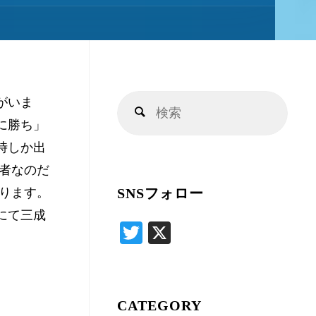
キ
ッ
がいま
検
プ
検
に勝ち」
索
索
時しか出
対
者なのだ
象:
ります。
SNSフォロー
にて三成
T
X
wi
tte
r
CATEGORY