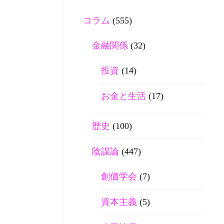
コラム
(555)
金融関係
(32)
投資
(14)
お金と生活
(17)
歴史
(100)
陰謀論
(447)
創価学会
(7)
資本主義
(5)