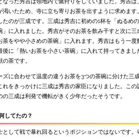
と
なった秀吉は領地内で鷹狩りをしていました。秀吉は
が渇いたため、寺に立ち寄りお茶を出すように求めます
したのが三成です。
三成は秀吉に初めの1杯を「ぬるめ
碗」に入れました。秀吉がそのお茶を飲み干すと次に三
お茶をやや小さめの茶碗」に入れます。秀吉はもう一度
最後に「熱いお茶を小さい茶碗」に入れて持ってきまし
献の茶です。
ーズに合わせて温度の違うお茶を3つの茶碗に分けた三
これをきっかけに三成は秀吉の家臣になりました。
この
のの三成は利発で機転がきく少年だったそうです。
は何してたの？
士として戦で暴れ回るというポジションではないです。