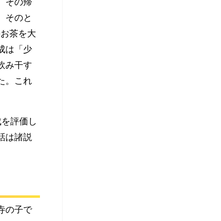
、その帰
。そのと
のお茶を大
成は「少
飲み干す
た。これ
成を評価し
話は諸説
寺の子で