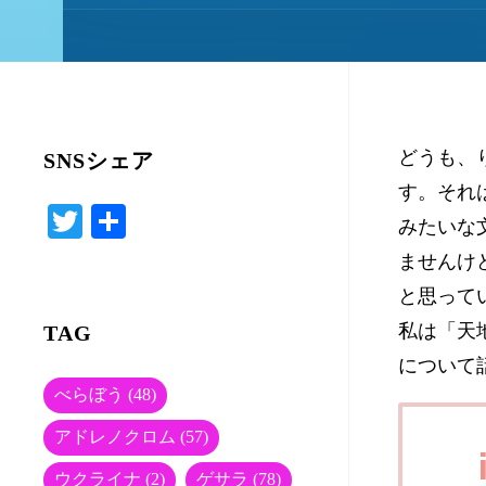
どうも、
SNSシェア
す。それ
T
共
みたいな
wi
有
ませんけ
tte
と思って
r
私は「天
TAG
について
べらぼう
(48)
アドレノクロム
(57)
ウクライナ
(2)
ゲサラ
(78)