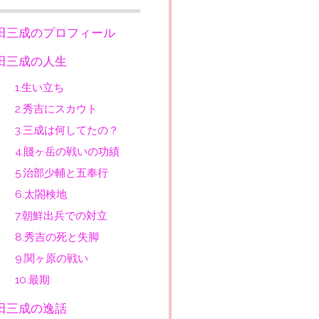
田三成のプロフィール
田三成の人生
1.生い立ち
2.秀吉にスカウト
3.三成は何してたの？
4.賤ヶ岳の戦いの功績
5.治部少輔と五奉行
6.太閤検地
7.朝鮮出兵での対立
8.秀吉の死と失脚
9.関ヶ原の戦い
10.最期
田三成の逸話