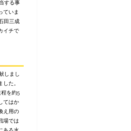
当する事
っていま
石田三成
カイチで
献しまし
ました。
道程を約5
してはか
換え用の
戦場では
にある水