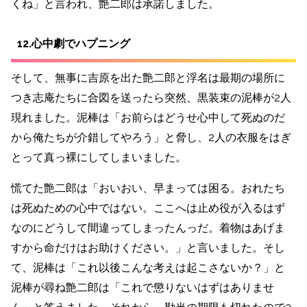
くね」と言われ、艶二郎は承諾しました。
12.心中劇でハプニング
そして、無事に吉原を出た艶二郎と浮名は最期の場所に
つき志庵たちに合図を送ったら突然、黒装束の泥棒が2人
現れました。泥棒は「お前らはどうせ心中して死ぬのだ
から俺たちが介錯してやろう」と脅し、2人の衣服をはぎ
とって真っ裸にしてしまいました。
慌てた艶二郎は「おいおい、早まっては困る。おれたち
は死ぬための心中ではない。ここへは止め役が入るはず
なのにどうして間違ってしまったんっだ。着物はあげま
すから命だけはお助けください。」と言いました。そし
て、泥棒は「これ以後こんな考えは起こさないか？」と
泥棒が尋ね艶二郎は「これで懲りないはずはありませ