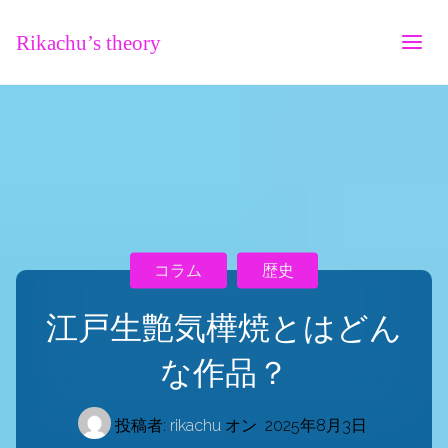
Rikachu’s theory
コラム
歴史
江戸生艶気樺焼とはどん
な作品？
投稿者:
rikachu
オン
2025年8月3日