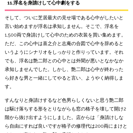
11.浮名を身請けして心中劇をする
そして、ついに芝居最大の見せ場である心中がしたいと
言い始めますが浮名は承知しません。
そこで、浮名を
1,500両で身請けして心中のための衣装を買い集めます。
ただ、この心中は喜之介と志庵の合図で心中を辞めると
いうようにシナリオをしっかりと作りっています。それ
でも、浮名は艶二郎との心中とは外聞が悪いとなかなか
承知しませんでした。しかし、艶二郎は心中が終わった
ら好きな男と一緒にしてやると言い、ようやく納得しま
す。
すんなりと身請けするなど色男らしくないと思う艶二郎
は駆け落ちする形をとりながらも窓の格子を壊して開け2
階から抜け出すようにしました。店からは「身請けしな
ら自由にすれば良いですが格子の修理代は200両にまけと