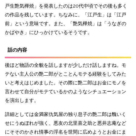
戸生艶気樺焼」を発表したのは20代中頃でその後も多く
の作品を残しています。ちなみに、「江戸生」は「江戸
前」という意味です。また、「艶気樺焼」は「うなぎの
かばやき」にひっかけているそうです。
話の内容
後ほど物語の全貌を話しますが少しだけ話しますね。モ
テない主人公の艶二郎がとことんモテる経験をしてみた
いと考えはじめました。その際に艶二郎はお金にモノを
言わせて自分がモテているかのようなシチュエーション
を演出します。
詳細としては金満家仇気屋の独り息子の艶二郎は醜いく
せにうぬぼれが強く、悪友の北里喜之助と悪井志庵など
にそそのかされ情事の浮名を世間に広めようとお金にま