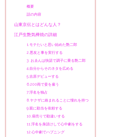
概要
話の内容
山東京伝とはどんな人？
江戸生艶気樺焼の詳細
1.モテたいと思い始めた艶二郎
2.悪友と事を実行する
3. おゑんは快諾で調子に乗る艶二郎
4.自分からそのネタを広める
5.吉原デビューする
6.200両で妾を雇う
7.浮名を独占
8.ヤクザに絡まれることに憧れを持つ
9.親に勘当を依頼する
10.扇売りで勘違いする
11.浮名を身請けして心中劇をする
12.心中劇でハプニング