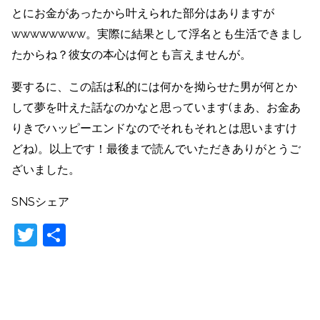
とにお金があったから叶えられた部分はありますが
wwwwwwww。実際に結果として浮名とも生活できまし
たからね？彼女の本心は何とも言えませんが。
要するに、この話は私的には何かを拗らせた男が何とか
して夢を叶えた話なのかなと思っています(まあ、お金あ
りきでハッピーエンドなのでそれもそれとは思いますけ
どね)。以上です！最後まで読んでいただきありがとうご
ざいました。
SNSシェア
T
共
w
有
itt
er