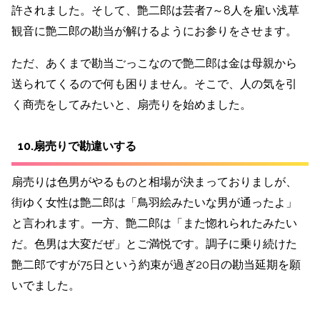
許されました。そして、艶二郎は芸者7～8人を雇い浅草
観音に艶二郎の勘当が解けるようにお参りをさせます。
ただ、あくまで勘当ごっこなので艶二郎は金は母親から
送られてくるので何も困りません。そこで、人の気を引
く商売をしてみたいと、扇売りを始めました。
10.扇売りで勘違いする
扇売りは色男がやるものと相場が決まっておりましが、
街ゆく女性は艶二郎は「鳥羽絵みたいな男が通ったよ」
と言われます。一方、艶二郎は「また惚れられたみたい
だ。色男は大変だぜ」とご満悦です。調子に乗り続けた
艶二郎ですが75日という約束が過ぎ20日の勘当延期を願
いでました。