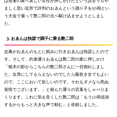
は役者の家へ美しい女性が押しかけたという話をうらや
ましく思い近所で評判のおゑんという踊り子を50両とい
う大金で雇って艶二郎の元へ駆け込ませようとしまし
た。
3. おゑんは快諾で調子に乗る艶二郎
志庵がおゑんのもとに頼みに行きおゑんは快諾したので
す。そして、約束通りおゑんは艶二郎の家に押しかけ
「植木の影からこちらの艶二郎さんに一目惚れしまし
た。女房にしてもらえないのでしたら飯炊き女でもよい
ので、ここにおいて欲しいのです。それもダメなら死ぬ
覚悟でございます。」と頼んだ通りの言葉をしゃべりま
くります。これに気を良くした艶二郎は「もう10両追加
するからもっと大きな声で頼む」と依頼しました。