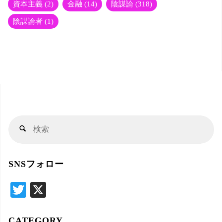
資本主義
(2)
金融
(14)
陰謀論
(318)
陰謀論者
(1)
検
検
索
索
対
SNSフォロー
象
T
X
wi
tte
CATEGORY