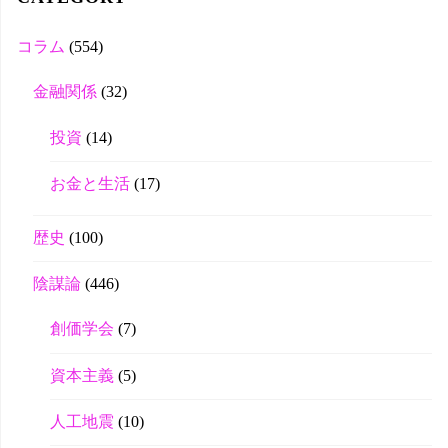
r
コラム
(554)
金融関係
(32)
投資
(14)
お金と生活
(17)
歴史
(100)
陰謀論
(446)
創価学会
(7)
資本主義
(5)
人工地震
(10)