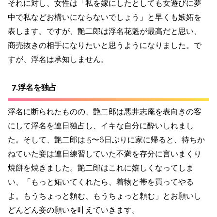
それに対し、女性は「私を嫁にしたとしても女遊びに夢
中で私などお構いにならないでしょう」と早くも嫉妬を
表します。ですが、艶二郎は浮名花魁が最高だと思い、
商売抜きの相手になりたいと思うようになりました。で
すが、浮名は承知しません。
7.浮名を独占
浮名に断られたものの、艶二郎は悪井志庵を表向きの客
にして浮名を連日独占し、イキな自分に酔いしれまし
た。そして、艶二郎は 5〜6日ぶりに家に帰ると、待ちか
ねていた妾は連日練習していた不満を存分に言いまくり
焼餅を焼きました。艶二郎はこれに嬉しくなってしま
い、「もっと妬いてくれたら、着物と帯を買ってやる
よ。もうちょっと頼む、もうちょっと頼む」とお願いし
どんどん妾の願いを叶えていきます。