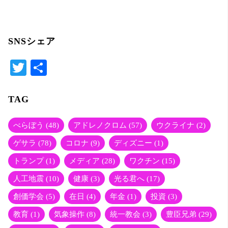
SNSシェア
T
共
wi
有
tte
TAG
r
べらぼう
(48)
アドレノクロム
(57)
ウクライナ
(2)
ゲサラ
(78)
コロナ
(9)
ディズニー
(1)
トランプ
(1)
メディア
(28)
ワクチン
(15)
人工地震
(10)
健康
(3)
光る君へ
(17)
創価学会
(5)
在日
(4)
年金
(1)
投資
(3)
教育
(1)
気象操作
(8)
統一教会
(3)
豊臣兄弟
(29)