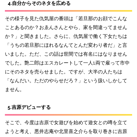
4.自分からそのネタを広める
その様子を見た仇気屋の番頭は「若旦那のお顔でこんな
ことあるのか？おゑんさんとやら、家を間違ってません
か？」と聞きました。さらに、仇気屋で働く下女たちは
「うちの若旦那にほれるなんてとんだ変わり者だ」と言
いました。ただ、この話は世間では有名にはなりません
でした。艶二郎はエスカレートして一人1両で雇って市中
にそのネタを売らせました。ですが、大半の人たちは
「なんだい。ただのやらせだろ？」という扱いしかして
ません。
5.吉原デビューする
そこで、今度は吉原で女遊びを始めて遊女との噂を立て
ようと考え、悪井志庵や北里喜之介らを取り巻きに吉原