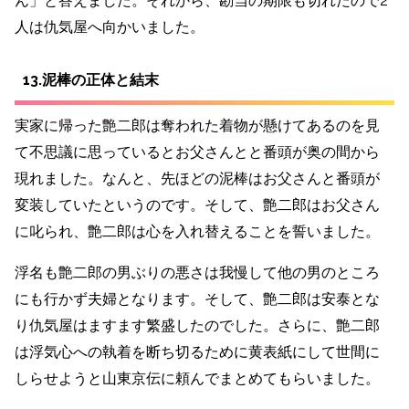
ん」と答えました。それから、勘当の期限も切れたので2
人は仇気屋へ向かいました。
13.泥棒の正体と結末
実家に帰った艶二郎は奪われた着物が懸けてあるのを見
て不思議に思っているとお父さんとと番頭が奥の間から
現れました。なんと、先ほどの泥棒はお父さんと番頭が
変装していたというのです。そして、艶二郎はお父さん
に叱られ、艶二郎は心を入れ替えることを誓いました。
浮名も艶二郎の男ぶりの悪さは我慢して他の男のところ
にも行かず夫婦となります。そして、艶二郎は安泰とな
り仇気屋はますます繁盛したのでした。さらに、艶二郎
は浮気心への執着を断ち切るために黄表紙にして世間に
しらせようと山東京伝に頼んでまとめてもらいました。