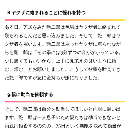
8.ヤクザに絡まれることに憧れを持つ
ある日、芝居をみた艶二郎は色男はヤクザ者に絡まれて
殴られるもんだと思い込みました。
そして、艶二郎はヤ
クザ者を雇います。艶二郎は雇ったヤクザに罵られなが
らも艶二郎は「その拳には3分ずつの金がかかっている。
少し痛くてもいいから、上手に見栄えの良いように頼
む、頼む」とお願いしました。こうして欲望を叶えてき
た艶二郎ですが急に金持ちが嫌になりました。
9.親に勘当を依頼する
そこで、艶二郎は自分を勘当してほしいと両親に願い出
ます。艶二郎は一人息子のため親たちは勘当できないと
両親は拒否するののの、75日という期限を決めて勘当が