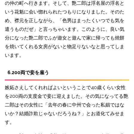
の仲の町へ行きます。そして、艶二郎は浮名屋の浮名と
いう花魁に会い惚れられたつもりになりました。そのた
め、襟元を正しながら、「色男はまったくいつでも気を
遣うものだぜ」と言っちゃいます。このように、良い気
分になった艶二郎でふが遊女と遊んで家に帰っても焼餅
を焼いてくれる女房がないと物足りないなと思ってしま
います。
6.200両で妾を雇う
嫉妬さえしてくれればよいということで40歳くらい女性
を200両の支度金で妾に迎えました。その気になってる艶
二郎はその女性に「去年の春に中州で会った私娼ではな
いか？結婚詐欺じゃないだろうね？」とお道化てみせま
す。