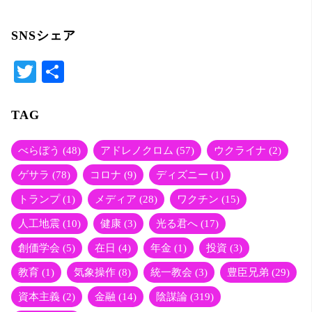
SNSシェア
T
共
wi
有
tte
TAG
r
べらぼう
(48)
アドレノクロム
(57)
ウクライナ
(2)
ゲサラ
(78)
コロナ
(9)
ディズニー
(1)
トランプ
(1)
メディア
(28)
ワクチン
(15)
人工地震
(10)
健康
(3)
光る君へ
(17)
創価学会
(5)
在日
(4)
年金
(1)
投資
(3)
教育
(1)
気象操作
(8)
統一教会
(3)
豊臣兄弟
(29)
資本主義
(2)
金融
(14)
陰謀論
(319)