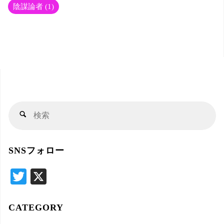
陰謀論者
(1)
検
検
索
索
対
SNSフォロー
象
T
X
wi
tte
CATEGORY