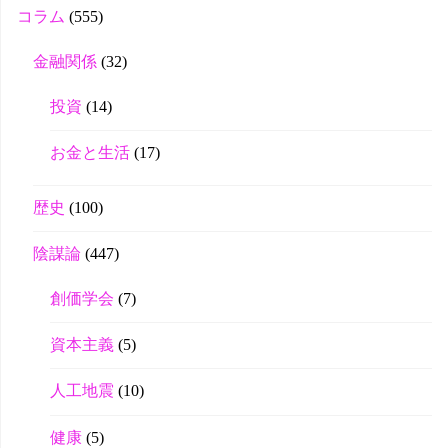
r
コラム
(555)
金融関係
(32)
投資
(14)
お金と生活
(17)
歴史
(100)
陰謀論
(447)
創価学会
(7)
資本主義
(5)
人工地震
(10)
健康
(5)