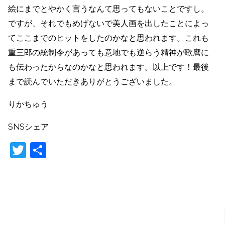
絵にまでとやかく言うなんて思ってもないことですし。
ですが、それでもめげないで美人画を出したことによっ
てここまでのヒットをしたのかなと思われます。これも
重三郎の統制令があっても意地でも逆らう精神が歌麿に
も伝わったからなのかなと思われます。以上です！最後
まで読んでいただきありがとうございました。
りかちゅう
SNSシェア
T
共
w
有
itt
er