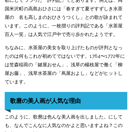
歌にしてつづった「評判記」でとあります。
例えば、両
国米沢町の高島おひさには「春すぎて夏ぞすずしき水茶
屋の 名も高しまのおひさうつくし」との歌が詠まれて
います。このように、一枚摺りの評判記である「水茶屋
百人一笑」は人気で江戸中で売り歩かれたようです。
ちなみに、水茶屋の美女を取り上げたものが評判となっ
たのは何もこれが初めてではないです。1764〜1772年に
は笠森稲荷の「鍵屋おせん」、浅草の楊枝屋で働く「柳
屋お藤」、浅草水茶屋の「蔦屋およし」などがヒットし
ています。
歌麿の美人画が人気な理由
このように、歌麿は色んな美人画を出しました。にして
も、なんでこんなに人気なのかよと思いますよね？この