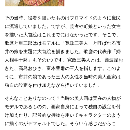
その当時、役者を描いたものはブロマイドのように庶民
に流通していました。ですが、芸者や町娘といった女性
を描いた大首絵はこれまでにはなかったです。そこで、
歌麿と重三郎ははモデルに
「寛政三美人」
と呼ばれる市
井の娘を主題に大首絵を描きました。
歌麿の代表作「
婦
人相学十躰」
もその1つです。
寛政三美人
とは、
難波屋お
きた、高島おひさ、富本豊雛
の三人を指します。
このよ
うに、市井の娘であった三人の女性を当時の美人画家は
独自の設定を付け加えながら描いていました。
そんなことありなのって？
当時の美人画は
実在の人物が
モデルであるものの、画家自身によって独自の設定を付
け加えたり、記号的な持物を用いてキャラクターのよう
に描くのがデフォルトでした。
そういう感じだからこ