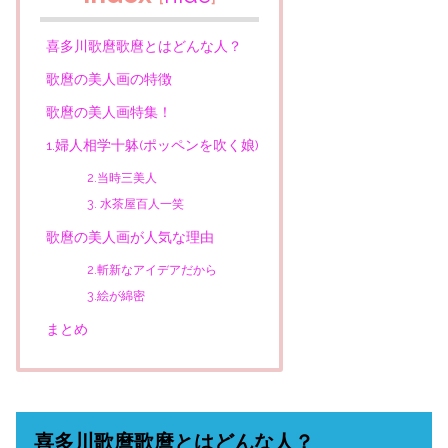
喜多川歌麿歌麿とはどんな人？
歌麿の美人画の特徴
歌麿の美人画特集！
1.婦人相学十躰(ポッペンを吹く娘)
2.当時三美人
3. 水茶屋百人一笑
歌麿の美人画が人気な理由
2.斬新なアイデアだから
3.絵が綿密
まとめ
喜多川歌麿歌麿とはどんな人？