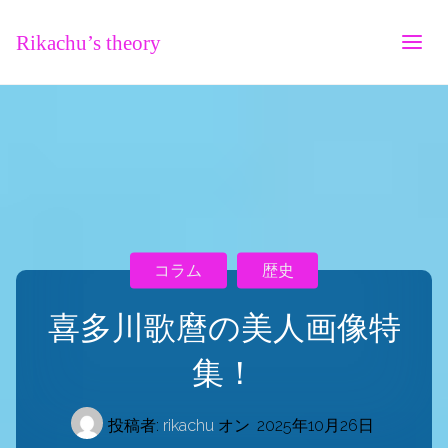
Rikachu’s theory
コラム
歴史
喜多川歌麿の美人画像特
集！
投稿者:
rikachu
オン
2025年10月26日