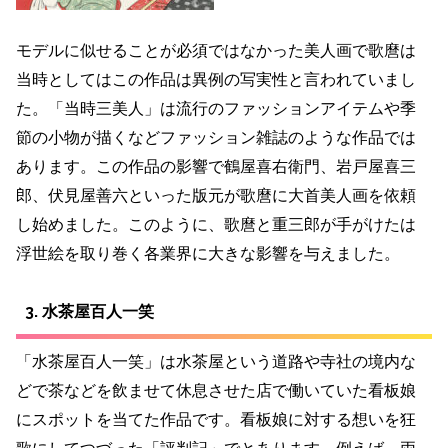
モデルに似せることが必須ではなかった美人画で歌麿は
当時としてはこの作品は異例の写実性と言われていまし
た。「当時三美人」は流行のファッションアイテムや季
節の小物が描くなどファッション雑誌のような作品では
あります。
この作品の影響で鶴屋喜右衛門、岩戸屋喜三
郎、伏見屋善六といった版元が歌麿に大首美人画を依頼
し始めました。このように、
歌麿と重三郎が手がけたは
浮世絵を取り巻く各業界に大きな影響を与えました。
3. 水茶屋百人一笑
「水茶屋百人一笑」は
水茶屋という道路や寺社の境内な
どで茶などを飲ませて休息させた店で働いていた看板娘
にスポットを当てた作品です。看板娘に対する想いを狂