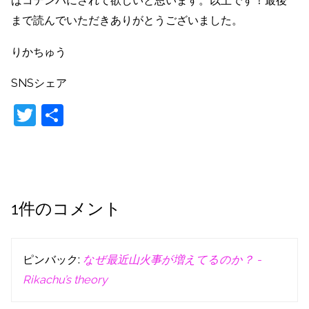
ばコテンパにされて欲しいと思います。以上です！最後
まで読んでいただきありがとうございました。
りかちゅう
SNSシェア
T
共
w
有
itt
er
1件のコメント
ピンバック:
なぜ最近山火事が増えてるのか？ -
Rikachu’s theory