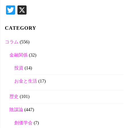
T
X
wi
tte
CATEGORY
r
コラム
(556)
金融関係
(32)
投資
(14)
お金と生活
(17)
歴史
(101)
陰謀論
(447)
創価学会
(7)