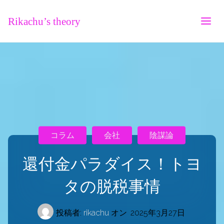
Rikachu’s theory
コラム
会社
陰謀論
還付金パラダイス！トヨ
タの脱税事情
投稿者:
rikachu
オン
2025年3月27日