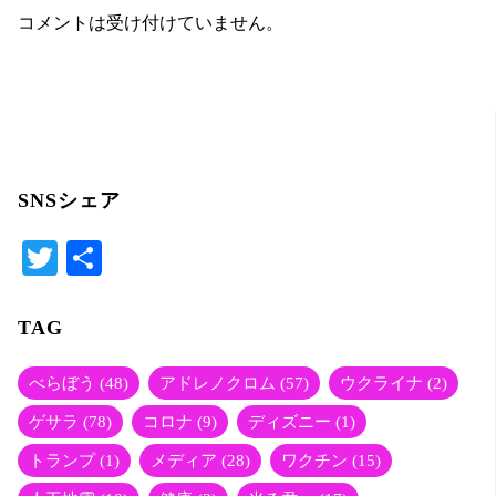
コメントは受け付けていません。
SNSシェア
T
共
wi
有
tte
TAG
r
べらぼう
(48)
アドレノクロム
(57)
ウクライナ
(2)
ゲサラ
(78)
コロナ
(9)
ディズニー
(1)
トランプ
(1)
メディア
(28)
ワクチン
(15)