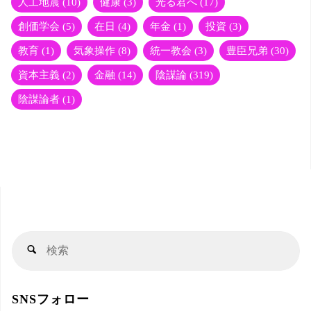
人工地震
(10)
健康
(3)
光る君へ
(17)
創価学会
(5)
在日
(4)
年金
(1)
投資
(3)
教育
(1)
気象操作
(8)
統一教会
(3)
豊臣兄弟
(30)
資本主義
(2)
金融
(14)
陰謀論
(319)
陰謀論者
(1)
検
検
索
索
対
SNSフォロー
象