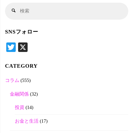
と
検
検
索
は？"
索
対
SNSフォロー
象
T
X
wi
tte
CATEGORY
r
コラム
(555)
金融関係
(32)
投資
(14)
お金と生活
(17)