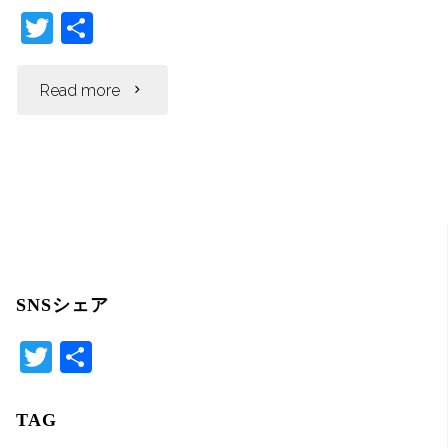
T
共
の
w
有
itt
お
"統
Read more
er
知
一
ら
教
せ"
会
と
SNSシェア
繋
T
共
が
wi
有
tte
TAG
っ