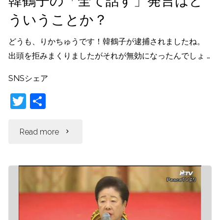
韓鶴子の「全て話す」発言はど
ういうことか？
どうも、りかちゅうです！韓鶴子が逮捕されましたね。
出頭を拒みまくりましたがそれが無効になったんでしょ …
SNSシェア
T
共
w
有
itt
"韓
Read more
er
鶴
子
の