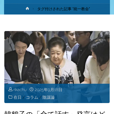
ホ
タグ付けされた記事 "統一教会"
ー
ム
rikachu
2025年9月18日
在日
/
コラム
/
陰謀論