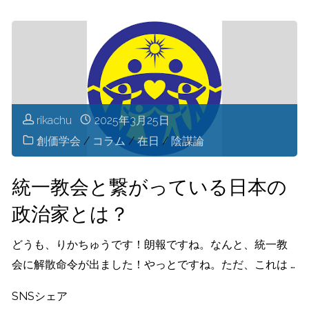
鶴
う
子
こ
逮
と
捕！
rikachu
2025年3月25日
か？"
統
創価学会
/
コラム
/
在日
/
陰謀論
一
統一教会と繋がっている日本の
教
政治家とは？
会
どうも、りかちゅうです！朗報ですね。なんと、統一教
会に解散命令が出ました！やっとですね。ただ、これは …
終
SNSシェア
了