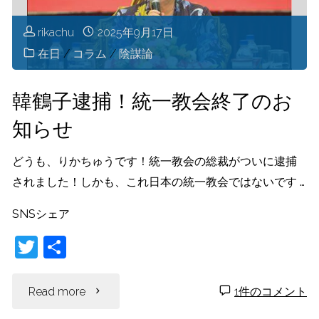
「全
rikachu
2025年9月17日
て
在日
/
コラム
/
陰謀論
話
韓鶴子逮捕！統一教会終了のお
す」
知らせ
発
どうも、りかちゅうです！統一教会の総裁がついに逮捕
言
されました！しかも、これ日本の統一教会ではないです …
は
SNSシェア
T
共
ど
w
有
う
itt
"韓
Read more
1件のコメント
er
い