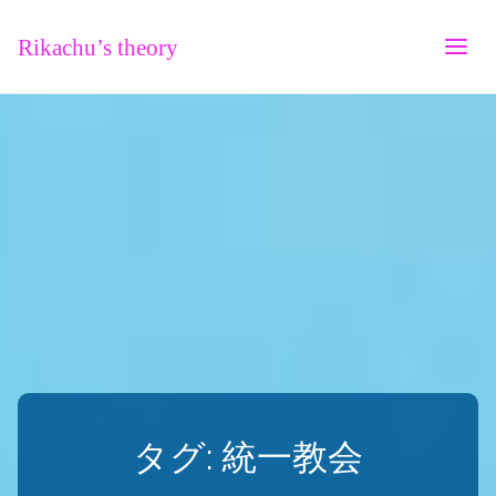
Rikachu’s theory
タグ:
統一教会