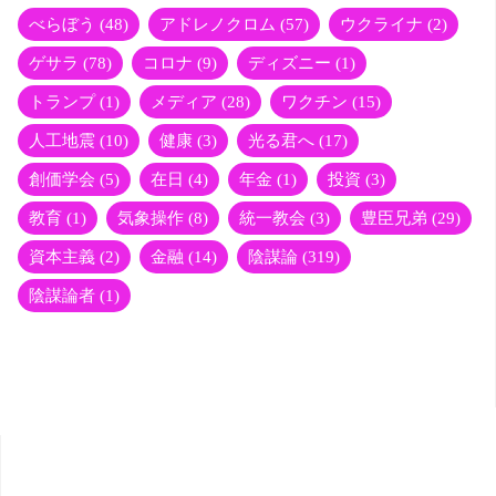
r
て
べらぼう
(48)
アドレノクロム
(57)
ウクライナ
(2)
ゲサラ
(78)
コロナ
(9)
ディズニー
(1)
い
トランプ
(1)
メディア
(28)
ワクチン
(15)
る
人工地震
(10)
健康
(3)
光る君へ
(17)
創価学会
(5)
在日
(4)
年金
(1)
投資
(3)
日
教育
(1)
気象操作
(8)
統一教会
(3)
豊臣兄弟
(29)
本
資本主義
(2)
金融
(14)
陰謀論
(319)
の
陰謀論者
(1)
政
治
家