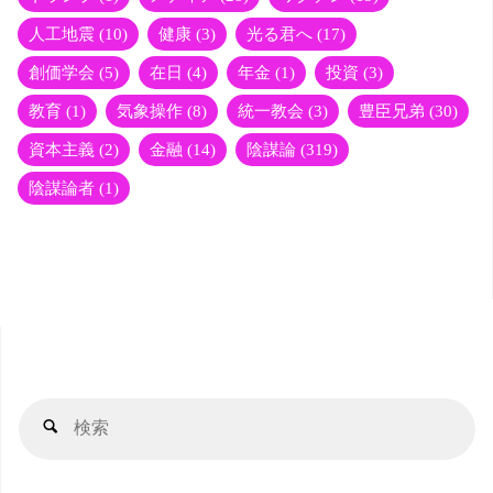
人工地震
(10)
健康
(3)
光る君へ
(17)
創価学会
(5)
在日
(4)
年金
(1)
投資
(3)
教育
(1)
気象操作
(8)
統一教会
(3)
豊臣兄弟
(30)
資本主義
(2)
金融
(14)
陰謀論
(319)
陰謀論者
(1)
検
検
索
索
対