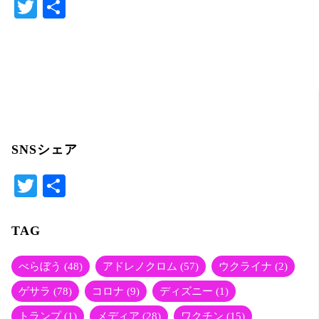
T
共
w
有
itt
er
SNSシェア
T
共
wi
有
tte
TAG
r
べらぼう
(48)
アドレノクロム
(57)
ウクライナ
(2)
ゲサラ
(78)
コロナ
(9)
ディズニー
(1)
トランプ
(1)
メディア
(28)
ワクチン
(15)