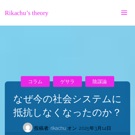
Rikachu’s theory
コラム
ゲサラ
陰謀論
なぜ今の社会システムに
抵抗しなくなったのか？
投稿者:
rikachu
オン
2025年3月14日