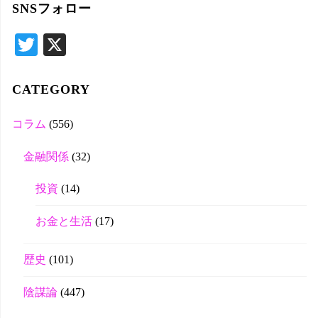
SNSフォロー
象
T
X
wi
tte
CATEGORY
r
コラム
(556)
金融関係
(32)
投資
(14)
お金と生活
(17)
歴史
(101)
陰謀論
(447)