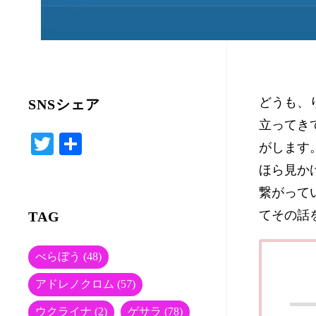
どうも、
SNSシェア
立ってき
T
共
がします
wi
有
ほら見か
tte
繋がって
r
てその話
TAG
べらぼう
(48)
アドレノクロム
(57)
ウクライナ
(2)
ゲサラ
(78)