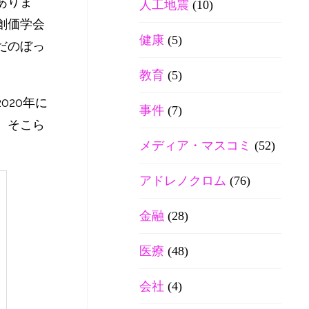
ありま
人工地震
(10)
創価学会
健康
(5)
だのぼっ
教育
(5)
020年に
事件
(7)
、そこら
メディア・マスコミ
(52)
アドレノクロム
(76)
金融
(28)
医療
(48)
会社
(4)