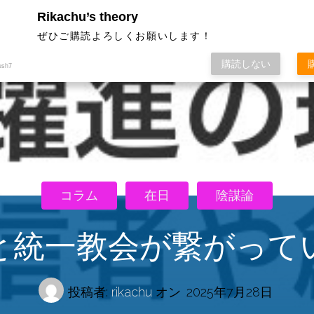
Rikachu’s theory
ぜひご購読よろしくお願いします！
購読しない
ush7
コラム
在日
陰謀論
と統一教会が繋がって
投稿者:
rikachu
オン
2025年7月28日