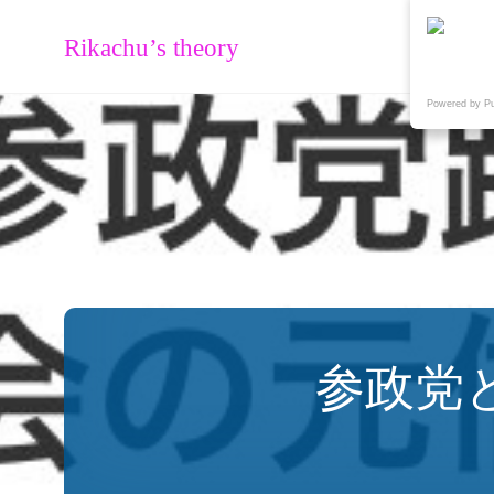
Rikachu’s theory
Powered by P
参政党