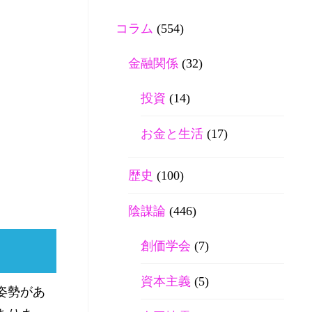
コラム
(554)
金融関係
(32)
投資
(14)
お金と生活
(17)
歴史
(100)
陰謀論
(446)
創価学会
(7)
資本主義
(5)
姿勢があ