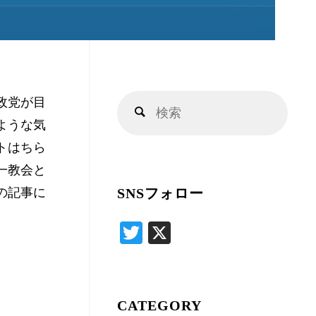
キ
ッ
政党が目
検
プ
検
ような気
索
索
トはちら
対
一教会と
象:
の記事に
SNSフォロー
T
X
wi
tte
r
CATEGORY