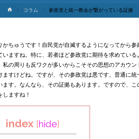
ホ
コラム
参政党と統一教会が繋がっている証拠
ー
ム
りかちゅうです！自民党が自滅するようになってから参
ていますね。特に、若者ほど参政党に期待を求めている
。私の周りも反ワクが多いからこそその思想のアカウン
けますけどね。ですが、その参政党は悪です。普通に統
います。なんなら、その証拠もあります。ですので、こ
をしますね！
index
[
hide
]