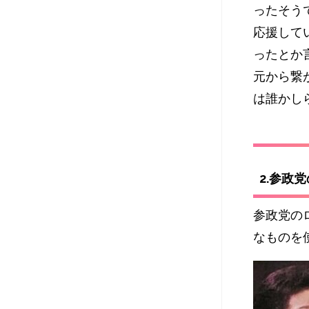
ったそう
応援して
ったとか
元から繋
は誰かし
2.参政
参政党の
なものを