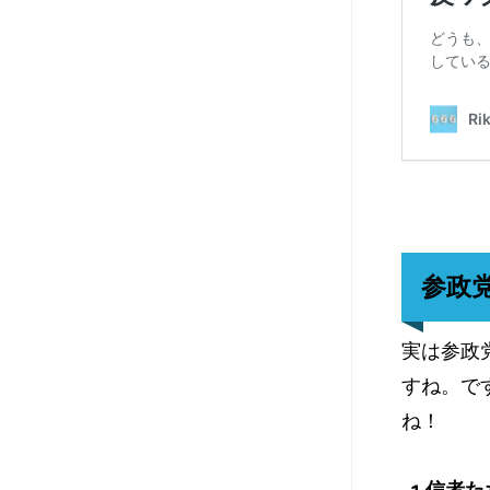
参政
実は参政
すね。で
ね！
1.信者