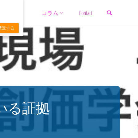
検索
コ
コラム
Contact
ン
購読する
テ
ン
ツ
いる証拠
へ
ス