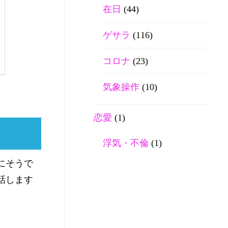
在日
(44)
ゲサラ
(116)
コロナ
(23)
気象操作
(10)
恋愛
(1)
浮気・不倫
(1)
にそうで
話します