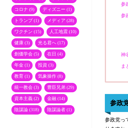
参
コロナ
(9)
ディズニー
(1)
参
トランプ
(1)
メディア
(28)
ワクチン
(15)
人工地震
(10)
健康
(3)
光る君へ
(17)
創価学会
(5)
在日
(4)
神
年金
(1)
投資
(3)
ま
教育
(1)
気象操作
(8)
統一教会
(3)
豊臣兄弟
(29)
資本主義
(2)
金融
(14)
参政
陰謀論
(318)
陰謀論者
(1)
参政党っ