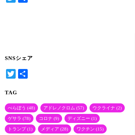
w
有
itt
er
SNSシェア
T
共
wi
有
tte
TAG
r
べらぼう
(48)
アドレノクロム
(57)
ウクライナ
(2)
ゲサラ
(78)
コロナ
(9)
ディズニー
(1)
トランプ
(1)
メディア
(28)
ワクチン
(15)