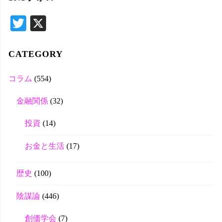
T
X
wi
tte
CATEGORY
r
コラム
(554)
金融関係
(32)
投資
(14)
お金と生活
(17)
歴史
(100)
陰謀論
(446)
創価学会
(7)