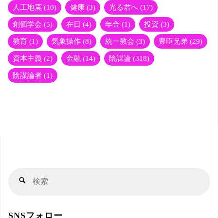
人工地震
(10)
健康
(3)
光る君へ
(17)
創価学会
(5)
在日
(4)
年金
(1)
投資
(3)
教育
(1)
気象操作
(8)
統一教会
(3)
豊臣兄弟
(29)
資本主義
(2)
金融
(14)
陰謀論
(318)
陰謀論者
(1)
検
検
索
索
対
SNSフォロー
象