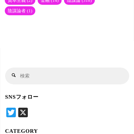
資本主義
(2)
金融
(14)
陰謀論
(318)
陰謀論者
(1)
検
検
索
索
対
SNSフォロー
象
T
X
wi
tte
CATEGORY