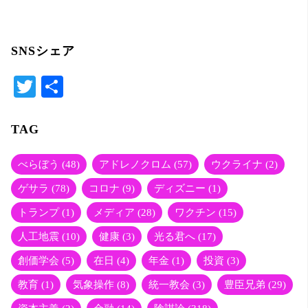
SNSシェア
T
共
wi
有
tte
TAG
r
べらぼう
(48)
アドレノクロム
(57)
ウクライナ
(2)
ゲサラ
(78)
コロナ
(9)
ディズニー
(1)
トランプ
(1)
メディア
(28)
ワクチン
(15)
人工地震
(10)
健康
(3)
光る君へ
(17)
創価学会
(5)
在日
(4)
年金
(1)
投資
(3)
教育
(1)
気象操作
(8)
統一教会
(3)
豊臣兄弟
(29)