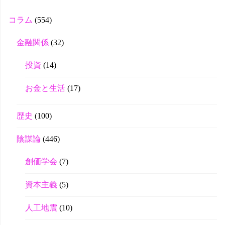
r
コラム
(554)
金融関係
(32)
投資
(14)
お金と生活
(17)
歴史
(100)
陰謀論
(446)
創価学会
(7)
資本主義
(5)
人工地震
(10)