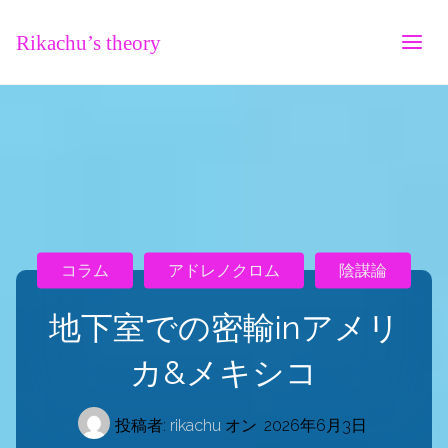
Rikachu’s theory
コラム
アドレノクロム
陰謀論
地下室での密輸inアメリ
カ&メキシコ
投稿者:
rikachu
オン
2026年6月3日