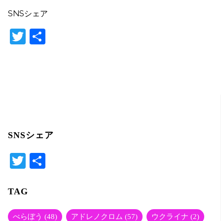
SNSシェア
T
共
w
有
itt
er
SNSシェア
T
共
wi
有
tte
TAG
r
べらぼう
(48)
アドレノクロム
(57)
ウクライナ
(2)