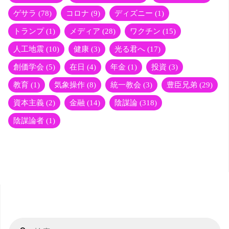
ゲサラ
(78)
コロナ
(9)
ディズニー
(1)
トランプ
(1)
メディア
(28)
ワクチン
(15)
人工地震
(10)
健康
(3)
光る君へ
(17)
創価学会
(5)
在日
(4)
年金
(1)
投資
(3)
教育
(1)
気象操作
(8)
統一教会
(3)
豊臣兄弟
(29)
資本主義
(2)
金融
(14)
陰謀論
(318)
陰謀論者
(1)
検