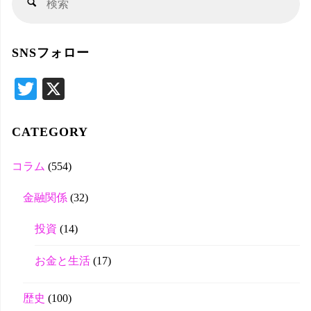
検
索
索
対
SNSフォロー
象
T
X
wi
tte
CATEGORY
r
コラム
(554)
金融関係
(32)
投資
(14)
お金と生活
(17)
歴史
(100)