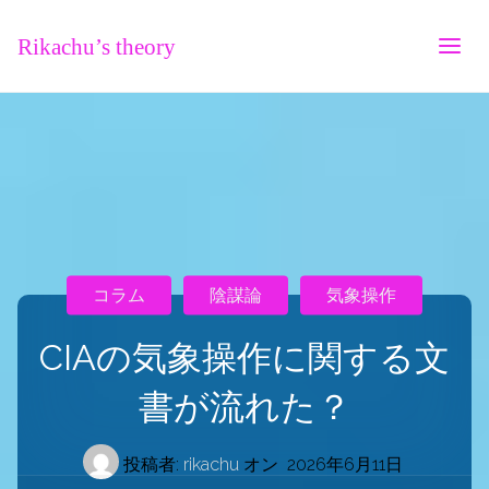
Rikachu’s theory
コラム
陰謀論
気象操作
CIAの気象操作に関する文
書が流れた？
投稿者:
rikachu
オン
2026年6月11日