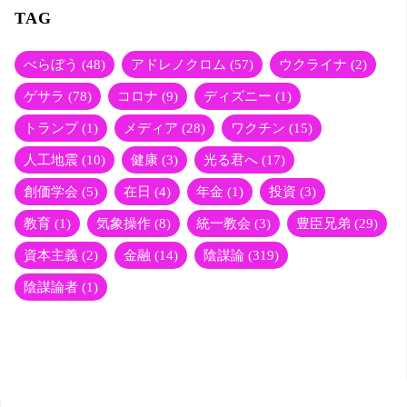
tte
TAG
r
べらぼう
(48)
アドレノクロム
(57)
ウクライナ
(2)
ゲサラ
(78)
コロナ
(9)
ディズニー
(1)
トランプ
(1)
メディア
(28)
ワクチン
(15)
人工地震
(10)
健康
(3)
光る君へ
(17)
創価学会
(5)
在日
(4)
年金
(1)
投資
(3)
教育
(1)
気象操作
(8)
統一教会
(3)
豊臣兄弟
(29)
資本主義
(2)
金融
(14)
陰謀論
(319)
陰謀論者
(1)