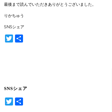
最後まで読んでいただきありがとうございました。
りかちゅう
SNSシェア
T
共
w
有
itt
er
SNSシェア
T
共
wi
有