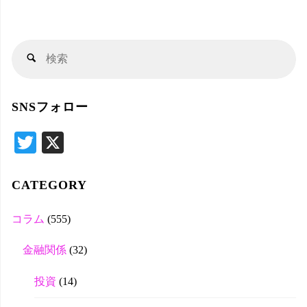
検
検
索
索
対
SNSフォロー
象
T
X
wi
tte
CATEGORY
r
コラム
(555)
金融関係
(32)
投資
(14)