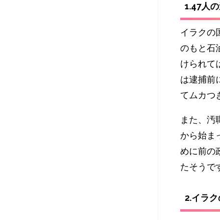
1.47人
イラクの
のもと石
けられて
は逮捕前
てムカつ
また、汚
から始ま
めに前の
たそうで
2.イラ