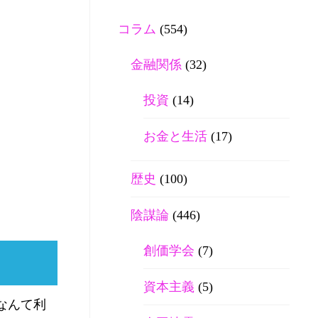
コラム
(554)
金融関係
(32)
投資
(14)
お金と生活
(17)
歴史
(100)
陰謀論
(446)
創価学会
(7)
資本主義
(5)
なんて利