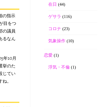
在日
(44)
相の指示
ゲサラ
(116)
が目をつ
コロナ
(23)
部の議員
あるなん
気象操作
(10)
恋愛
(1)
5年10月
選挙のた
浮気・不倫
(1)
投じてい
すね。