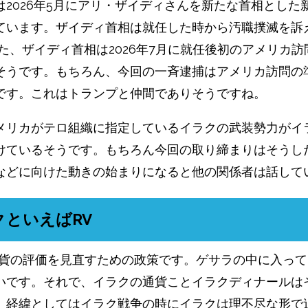
は2026年5月にアリ・ザイディさんを新たな首相とした
ています。ザイディ首相は就任した時から汚職撲滅を訴
また、ザイディ首相は2026年7月に就任後初のアメリカ訪
そうです。もちろん、今回の一斉逮捕はアメリカ訪問の
です。これはトランプと仲間でありそうですね。
メリカがテロ組織に指定しているイラクの武装勢力がイ
けているそうです。もちろん今回の取り締まりはそうし
などに向けた動きの始まりになると他の関係者は話して
クといえばRV
通貨の評価を見直すための政策です。ゲサラの中に入っ
いです。それで、イラクの通貨ことイラクディナールは
。経緯としてはイラク戦争の時にイラクは理不尽な形で