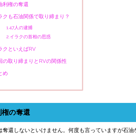
油利権の奪還
ラクも石油関係で取り締まり？
1.47人の逮捕
2.イラクの首相の思惑
ラクといえばRV
回の取り締まりとRVの関係性
とめ
利権の奪還
は奪還しないといけません。何度も言っていますが石油