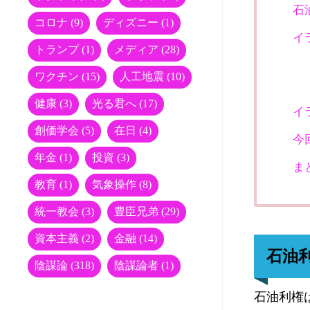
石
コロナ
(9)
ディズニー
(1)
イ
トランプ
(1)
メディア
(28)
ワクチン
(15)
人工地震
(10)
健康
(3)
光る君へ
(17)
イ
創価学会
(5)
在日
(4)
今
年金
(1)
投資
(3)
ま
教育
(1)
気象操作
(8)
統一教会
(3)
豊臣兄弟
(29)
資本主義
(2)
金融
(14)
石油
陰謀論
(318)
陰謀論者
(1)
石油利権