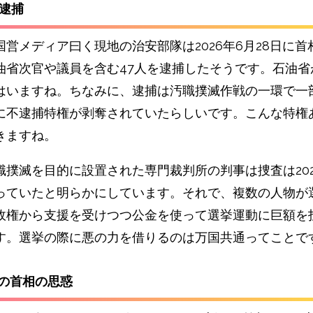
の逮捕
国営メディア曰く現地の治安部隊は2026年6月28日に首
油省次官や議員を含む47人を逮捕したそうです。石油省
はいますね。ちなみに、逮捕は汚職撲滅作戦の一環で一
に不逮捕特権が剥奪されていたらしいです。こんな特権
きますね。
職撲滅を目的に設置された専門裁判所の判事は捜査は202
っていたと明らかにしています。それで、複数の人物が
政権から支援を受けつつ公金を使って選挙運動に巨額を
す。選挙の際に悪の力を借りるのは万国共通ってことで
クの首相の思惑