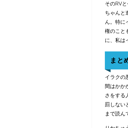
そのRV
ちゃんと
ん。特に
権のこと
に、私は
まと
イラクの
間はかか
さをする
罰しない
まで読ん
りかちゅ