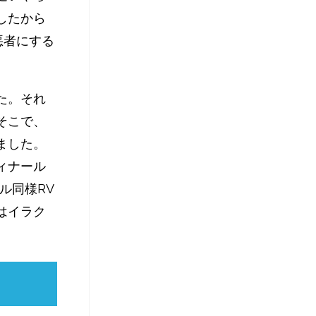
したから
悪者にする
た。それ
そこで、
ました。
ィナール
ル同様RV
はイラク