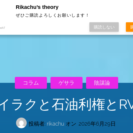
Rikachu’s theory
ぜひご購読よろしくお願いします！
購読しない
ush7
コラム
ゲサラ
陰謀論
イラクと石油利権とR
投稿者:
rikachu
オン
2026年6月29日