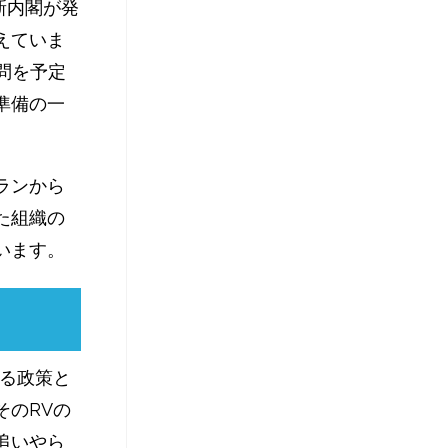
新内閣が発
えていま
問を予定
準備の一
ランから
た組織の
います。
てる政策と
そのRVの
追いやら