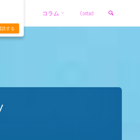
検索
コ
コラム
Contact
ン
購読する
テ
ン
ツ
V
へ
ス