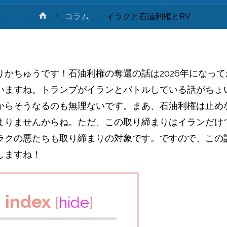
ホ
コラム
イラクと石油利権とRV
ー
ム
りかちゅうです！石油利権の奪還の話は2026年になっ
いますね。トランプがイランとバトルしている話がちょ
からそうなるのも無理ないです。まあ、石油利権は止め
まりませんからね。ただ、この取り締まりはイランだけ
ラクの悪たちも取り締まりの対象です。ですので、この
しますね！
index
[
hide
]