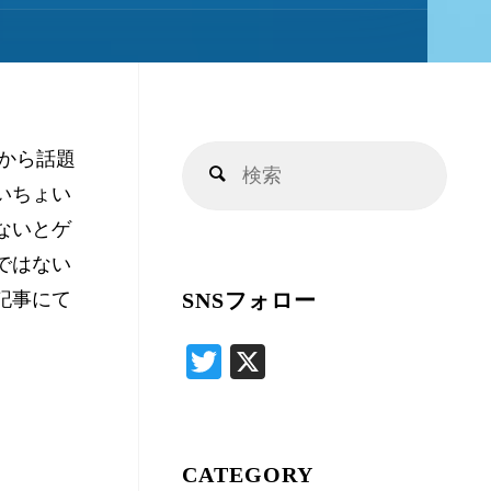
キ
ッ
てから話題
検
プ
検
いちょい
索
索
ないとゲ
対
ではない
象:
記事にて
SNSフォロー
T
X
wi
tte
r
CATEGORY