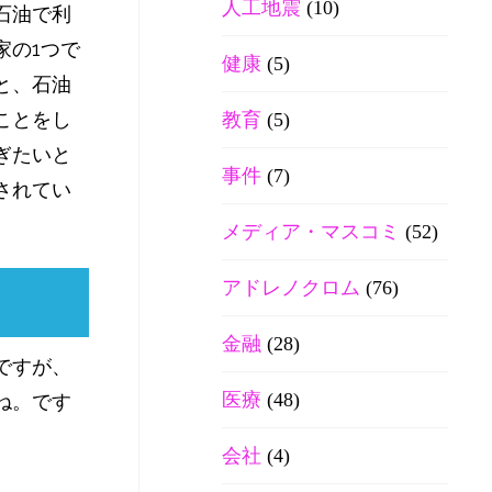
人工地震
(10)
石油で利
家の1つで
健康
(5)
と、石油
ことをし
教育
(5)
ぎたいと
事件
(7)
されてい
メディア・マスコミ
(52)
アドレノクロム
(76)
金融
(28)
ですが、
医療
(48)
ね。です
会社
(4)