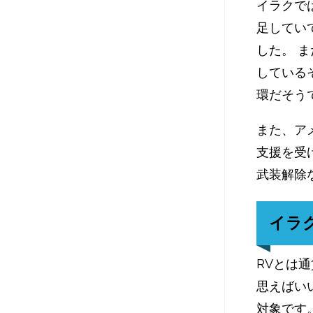
イラクで
足してい
した。 
している
環だそう
また、ア
支援を受
武装解除
イラ
RVとは
思えばい
対象です