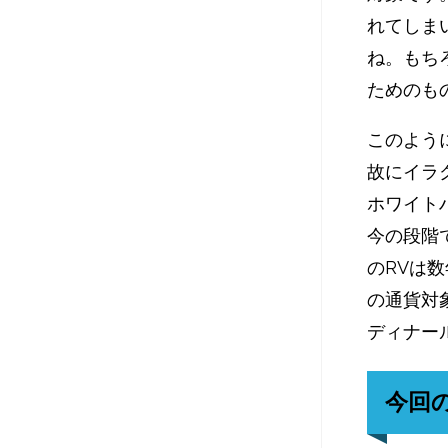
れてしま
ね。もち
ためのも
このよう
故にイラ
ホワイト
今の段階
のRVは
の通貨対
ディナー
今回