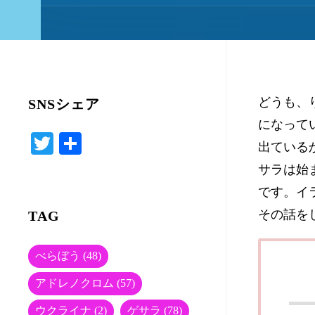
どうも、
SNSシェア
になって
T
共
出ている
wi
有
サラは始
tte
です。イ
r
その話を
TAG
べらぼう
(48)
アドレノクロム
(57)
ウクライナ
(2)
ゲサラ
(78)