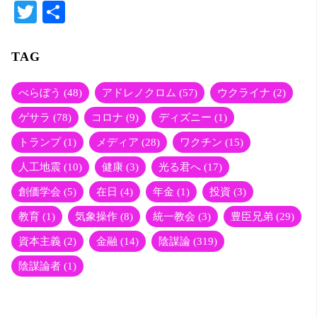
T
共
wi
有
tte
TAG
r
べらぼう
(48)
アドレノクロム
(57)
ウクライナ
(2)
ゲサラ
(78)
コロナ
(9)
ディズニー
(1)
トランプ
(1)
メディア
(28)
ワクチン
(15)
人工地震
(10)
健康
(3)
光る君へ
(17)
創価学会
(5)
在日
(4)
年金
(1)
投資
(3)
教育
(1)
気象操作
(8)
統一教会
(3)
豊臣兄弟
(29)
資本主義
(2)
金融
(14)
陰謀論
(319)
陰謀論者
(1)