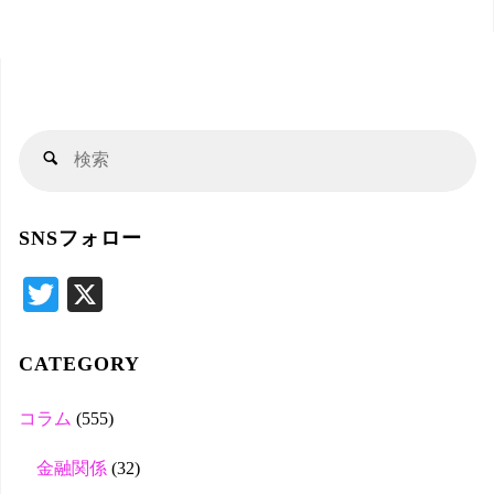
検
検
索
索
対
SNSフォロー
象
T
X
wi
tte
CATEGORY
r
コラム
(555)
金融関係
(32)