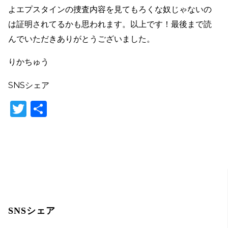
よエプスタインの捜査内容を見てもろくな奴じゃないの
は証明されてるかも思われます。以上です！最後まで読
んでいただきありがとうございました。
りかちゅう
SNSシェア
T
共
w
有
itt
er
SNSシェア