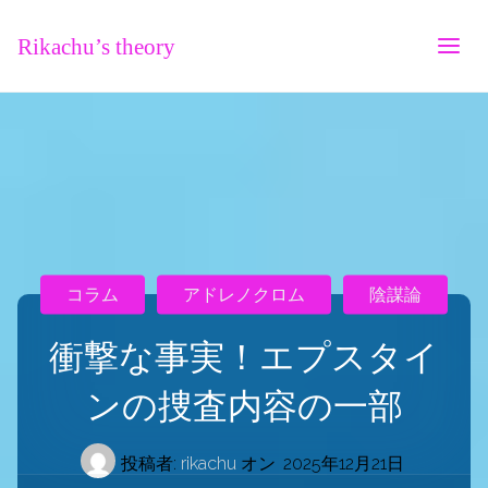
Rikachu’s theory
コラム
アドレノクロム
陰謀論
衝撃な事実！エプスタイ
ンの捜査内容の一部
投稿者:
rikachu
オン
2025年12月21日