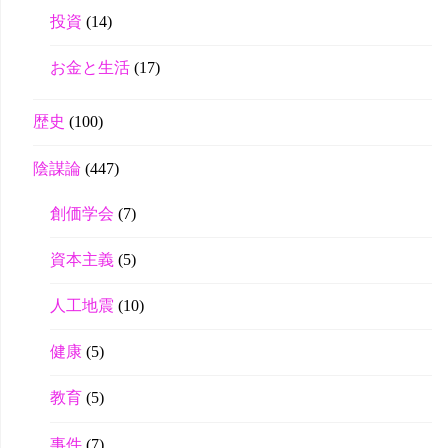
投資
(14)
お金と生活
(17)
歴史
(100)
陰謀論
(447)
創価学会
(7)
資本主義
(5)
人工地震
(10)
健康
(5)
教育
(5)
事件
(7)