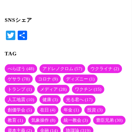
SNSシェア
T
共
wi
有
tte
TAG
r
べらぼう
(48)
アドレノクロム
(57)
ウクライナ
(2)
ゲサラ
(78)
コロナ
(9)
ディズニー
(1)
トランプ
(1)
メディア
(28)
ワクチン
(15)
人工地震
(10)
健康
(3)
光る君へ
(17)
創価学会
(5)
在日
(4)
年金
(1)
投資
(3)
教育
(1)
気象操作
(8)
統一教会
(3)
豊臣兄弟
(30)
資本主義
(2)
金融
(14)
陰謀論
(319)