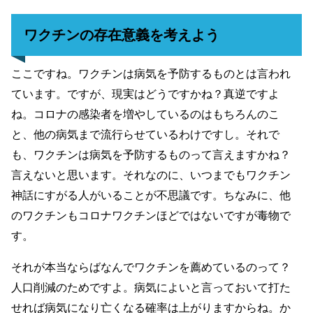
ワクチンの存在意義を考えよう
ここですね。ワクチンは病気を予防するものとは言われ
ています。ですが、現実はどうですかね？真逆ですよ
ね。コロナの感染者を増やしているのはもちろんのこ
と、他の病気まで流行らせているわけですし。それで
も、ワクチンは病気を予防するものって言えますかね？
言えないと思います。それなのに、いつまでもワクチン
神話にすがる人がいることが不思議です。ちなみに、他
のワクチンもコロナワクチンほどではないですが毒物で
す。
それが本当ならばなんでワクチンを薦めているのって？
人口削減のためですよ。病気によいと言っておいて打た
せれば病気になり亡くなる確率は上がりますからね。か