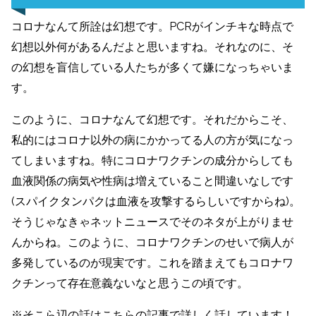
コロナなんて所詮は幻想です。PCRがインチキな時点で
幻想以外何があるんだよと思いますね。それなのに、そ
の幻想を盲信している人たちが多くて嫌になっちゃいま
す。
このように、コロナなんて幻想です。それだからこそ、
私的にはコロナ以外の病にかかってる人の方が気になっ
てしまいますね。特にコロナワクチンの成分からしても
血液関係の病気や性病は増えていること間違いなしです
(スパイクタンパクは血液を攻撃するらしいですからね)。
そうじゃなきゃネットニュースでそのネタが上がりませ
んからね。このように、コロナワクチンのせいで病人が
多発しているのが現実です。これを踏まえてもコロナワ
クチンって存在意義ないなと思うこの頃です。
※そこら辺の話はこちらの記事で詳しく話しています！