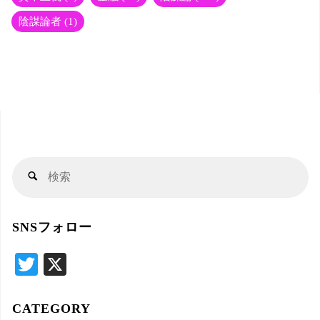
陰謀論者
(1)
検
検
索
索
対
SNSフォロー
象
T
X
wi
tte
CATEGORY