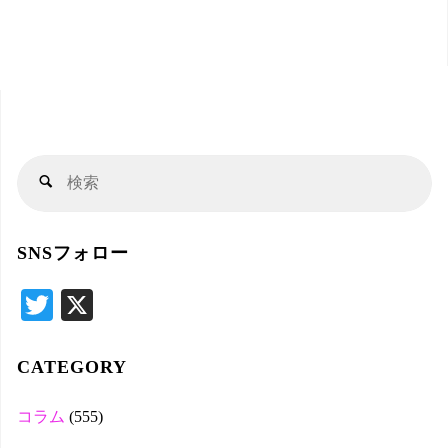
検
検
索
索
対
SNSフォロー
象
T
X
wi
tte
CATEGORY
r
コラム
(555)