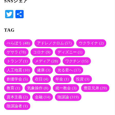
SNSシェア
T
共
wi
有
tte
TAG
r
べらぼう
(48)
アドレノクロム
(57)
ウクライナ
(2)
ゲサラ
(78)
コロナ
(9)
ディズニー
(1)
トランプ
(1)
メディア
(28)
ワクチン
(15)
人工地震
(10)
健康
(3)
光る君へ
(17)
創価学会
(5)
在日
(4)
年金
(1)
投資
(3)
教育
(1)
気象操作
(8)
統一教会
(3)
豊臣兄弟
(29)
資本主義
(2)
金融
(14)
陰謀論
(319)
陰謀論者
(1)