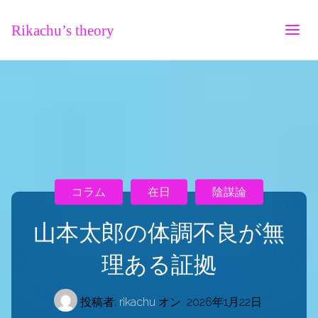
Rikachu’s theory
コラム
在日
陰謀論
山本太郎の体調不良が無
理ある証拠
投稿者:
rikachu
オン
2026年1月22日