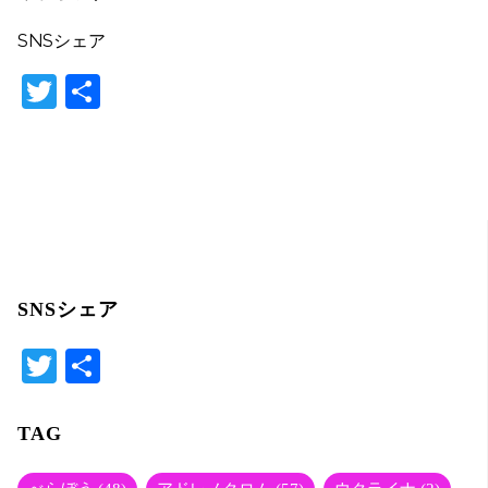
SNSシェア
T
共
w
有
itt
er
SNSシェア
T
共
wi
有
tte
TAG
r