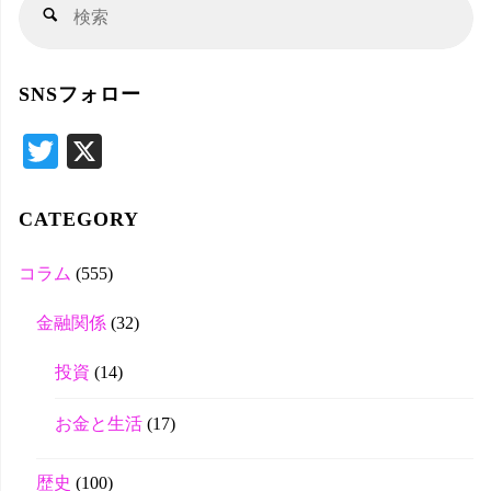
検
検
索
索
対
SNSフォロー
象
T
X
wi
tte
CATEGORY
r
コラム
(555)
金融関係
(32)
投資
(14)
お金と生活
(17)
歴史
(100)