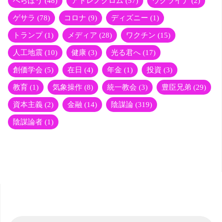
べらぼう
(48)
アドレノクロム
(57)
ウクライナ
(2)
ゲサラ
(78)
コロナ
(9)
ディズニー
(1)
トランプ
(1)
メディア
(28)
ワクチン
(15)
人工地震
(10)
健康
(3)
光る君へ
(17)
創価学会
(5)
在日
(4)
年金
(1)
投資
(3)
教育
(1)
気象操作
(8)
統一教会
(3)
豊臣兄弟
(29)
資本主義
(2)
金融
(14)
陰謀論
(319)
陰謀論者
(1)