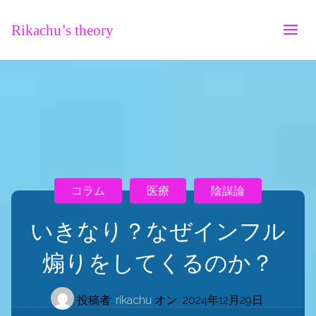
Rikachu’s theory
コラム
医療
陰謀論
いきなり？なぜインフル
煽りをしてくるのか？
投稿者:
rikachu
オン
2024年12月29日