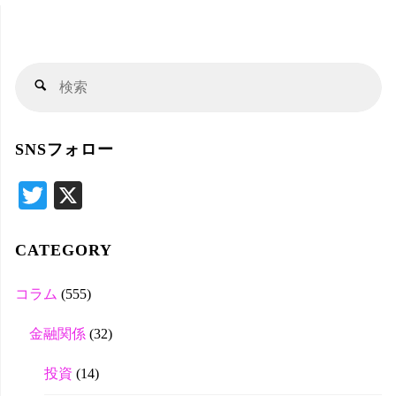
検
検
索
索
対
SNSフォロー
象
T
X
wi
tte
CATEGORY
r
コラム
(555)
金融関係
(32)
投資
(14)