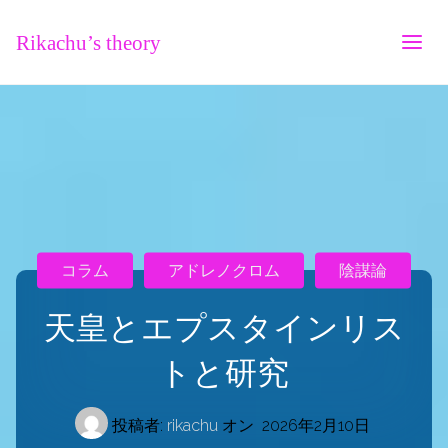
Rikachu’s theory
コラム
アドレノクロム
陰謀論
天皇とエプスタインリス
トと研究
投稿者:
rikachu
オン
2026年2月10日