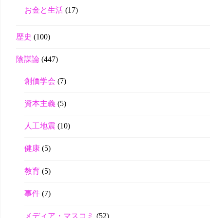
お金と生活
(17)
歴史
(100)
陰謀論
(447)
創価学会
(7)
資本主義
(5)
人工地震
(10)
健康
(5)
教育
(5)
事件
(7)
メディア・マスコミ
(52)