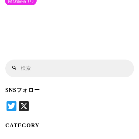
陰謀論者
(1)
行
事
情"
検
検
索
索
対
SNSフォロー
象
T
X
wi
tte
CATEGORY
r