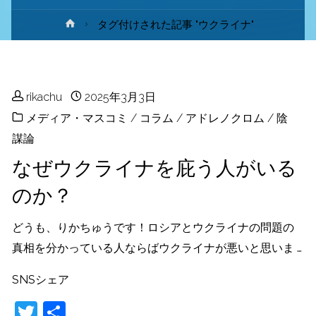
ホ
タグ付けされた記事 "ウクライナ"
ー
ム
rikachu
2025年3月3日
メディア・マスコミ
/
コラム
/
アドレノクロム
/
陰
謀論
なぜウクライナを庇う人がいる
のか？
どうも、りかちゅうです！ロシアとウクライナの問題の
真相を分かっている人ならばウクライナが悪いと思いま …
SNSシェア
T
共