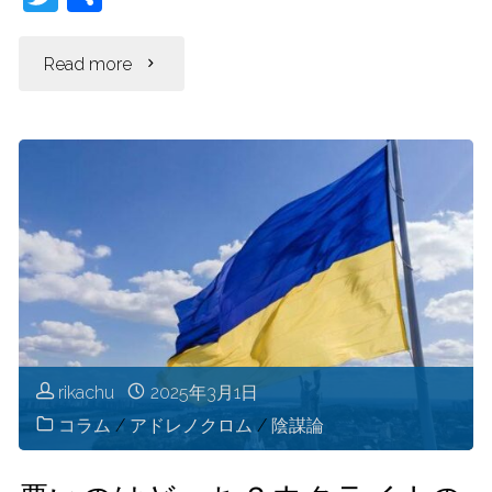
w
有
itt
"な
Read more
er
ぜ
ウ
ク
ラ
イ
ナ
rikachu
2025年3月1日
コラム
/
アドレノクロム
/
陰謀論
を
庇