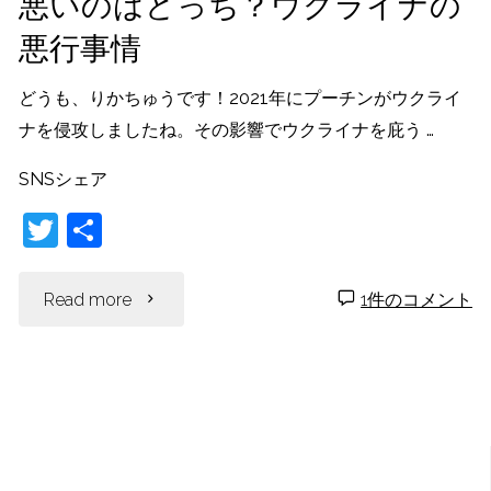
悪いのはどっち？ウクライナの
悪行事情
う
人
どうも、りかちゅうです！2021年にプーチンがウクライ
ナを侵攻しましたね。その影響でウクライナを庇う …
が
SNSシェア
い
T
共
る
w
有
itt
"悪
Read more
1件のコメント
の
er
い
か？"
の
は