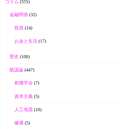
コラム
(555)
金融関係
(32)
投資
(14)
お金と生活
(17)
歴史
(100)
陰謀論
(447)
創価学会
(7)
資本主義
(5)
人工地震
(10)
健康
(5)