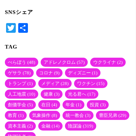
ど
SNSシェア
っ
T
共
ち？
wi
有
tte
TAG
ウ
r
ク
べらぼう
(48)
アドレノクロム
(57)
ウクライナ
(2)
ゲサラ
(78)
コロナ
(9)
ディズニー
(1)
ラ
トランプ
(1)
メディア
(28)
ワクチン
(15)
イ
人工地震
(10)
健康
(3)
光る君へ
(17)
創価学会
(5)
在日
(4)
年金
(1)
投資
(3)
ナ
教育
(1)
気象操作
(8)
統一教会
(3)
豊臣兄弟
(29)
の
資本主義
(2)
金融
(14)
陰謀論
(319)
悪