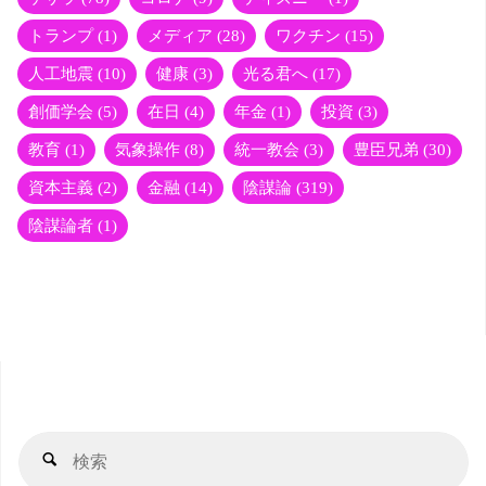
トランプ
(1)
メディア
(28)
ワクチン
(15)
人工地震
(10)
健康
(3)
光る君へ
(17)
創価学会
(5)
在日
(4)
年金
(1)
投資
(3)
教育
(1)
気象操作
(8)
統一教会
(3)
豊臣兄弟
(30)
資本主義
(2)
金融
(14)
陰謀論
(319)
陰謀論者
(1)
検
検
索