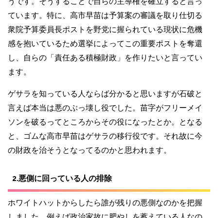
うです。そうすることで自らの主導権を確立すると言っ
ています。特に、高市早苗は予算案の審議を取り仕切る
衆院予算委員長ポストを野党に握られている現状に危機
感を抱いているため選挙によってこの重要ポストを奪還
し、自らの「責任ある積極財政」を作りたいと言ってい
ます。
ゲサラを知っている人ならば分かると思いますが石破と
言えば本当は悪のぶっ壊し役でした。苗字がフリーメイ
ソンを破るってところからその役になったとか。となる
と、ゴムな高市早苗はゲサラの移行役です。それ故に今
の財政を治そうとなってるのかと思われます。
2.悪側に回っている人の排除
ホワイトハットからしたら誰が残りの悪側なのかを把握
しました。例えば政治家故に肥やしを蓄えている人なの