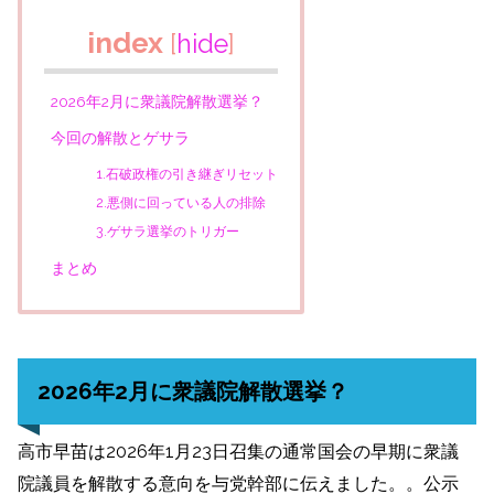
index
[
hide
]
2026年2月に衆議院解散選挙？
今回の解散とゲサラ
1.石破政権の引き継ぎリセット
2.悪側に回っている人の排除
3.ゲサラ選挙のトリガー
まとめ
2026年2月に衆議院解散選挙？
高市早苗は2026年1月23日召集の通常国会の早期に衆議
院議員を解散する意向を与党幹部に伝えました。。公示