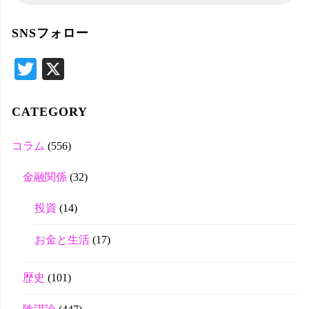
索
対
SNSフォロー
象
T
X
wi
tte
CATEGORY
r
コラム
(556)
金融関係
(32)
投資
(14)
お金と生活
(17)
歴史
(101)