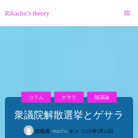
Rikachu’s theory
コラム
ゲサラ
陰謀論
衆議院解散選挙とゲサラ
投稿者:
rikachu
オン
2026年1月14日