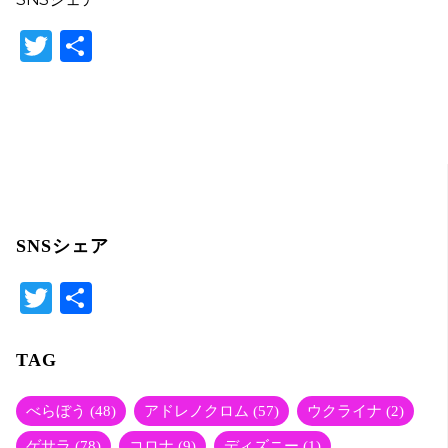
T
共
w
有
itt
er
SNSシェア
T
共
wi
有
tte
TAG
r
べらぼう
(48)
アドレノクロム
(57)
ウクライナ
(2)
ゲサラ
(78)
コロナ
(9)
ディズニー
(1)