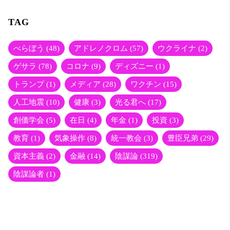
wi
有
tte
TAG
r
べらぼう
(48)
アドレノクロム
(57)
ウクライナ
(2)
ゲサラ
(78)
コロナ
(9)
ディズニー
(1)
トランプ
(1)
メディア
(28)
ワクチン
(15)
人工地震
(10)
健康
(3)
光る君へ
(17)
創価学会
(5)
在日
(4)
年金
(1)
投資
(3)
教育
(1)
気象操作
(8)
統一教会
(3)
豊臣兄弟
(29)
資本主義
(2)
金融
(14)
陰謀論
(319)
陰謀論者
(1)