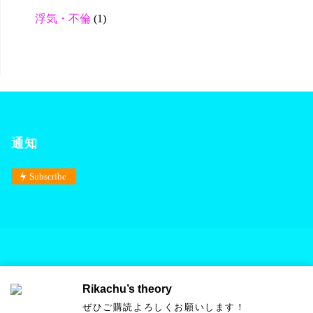
浮気・不倫
(1)
通知
Subscribe
Rikachu’s theory
Powered by
Anima
&
WordPress.
ぜひご購読よろしくお願いします！