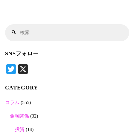
検
検
索
索
対
SNSフォロー
象
T
X
wi
tte
CATEGORY
r
コラム
(555)
金融関係
(32)
投資
(14)