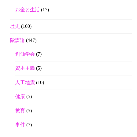
お金と生活
(17)
歴史
(100)
陰謀論
(447)
創価学会
(7)
資本主義
(5)
人工地震
(10)
健康
(5)
教育
(5)
事件
(7)