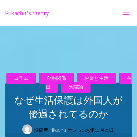
Rikachu’s theory
コラム
金融関係
お金と生活
在
日
陰謀論
なぜ生活保護は外国人が
優遇されてるのか
投稿者:
rikachu
オン
2025年10月21日