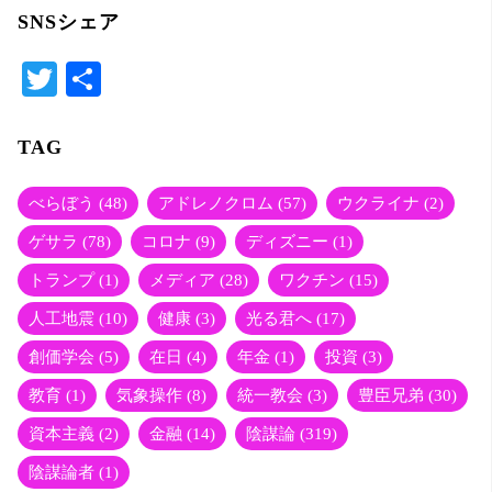
SNSシェア
T
共
wi
有
tte
TAG
r
べらぼう
(48)
アドレノクロム
(57)
ウクライナ
(2)
ゲサラ
(78)
コロナ
(9)
ディズニー
(1)
トランプ
(1)
メディア
(28)
ワクチン
(15)
人工地震
(10)
健康
(3)
光る君へ
(17)
創価学会
(5)
在日
(4)
年金
(1)
投資
(3)
教育
(1)
気象操作
(8)
統一教会
(3)
豊臣兄弟
(30)
資本主義
(2)
金融
(14)
陰謀論
(319)
陰謀論者
(1)