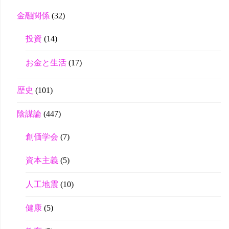
金融関係
(32)
投資
(14)
お金と生活
(17)
歴史
(101)
陰謀論
(447)
創価学会
(7)
資本主義
(5)
人工地震
(10)
健康
(5)