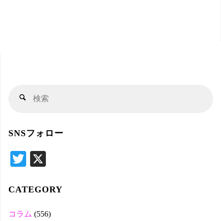
検
検
索
索
対
SNSフォロー
象
T
X
wi
tte
CATEGORY
r
コラム
(556)