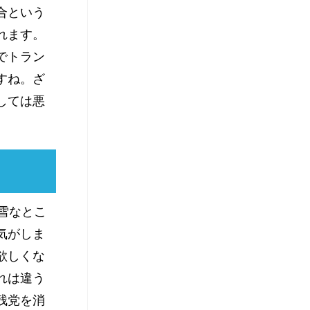
合という
れます。
でトラン
すね。ざ
しては悪
雪なとこ
気がしま
欲しくな
れは違う
残党を消