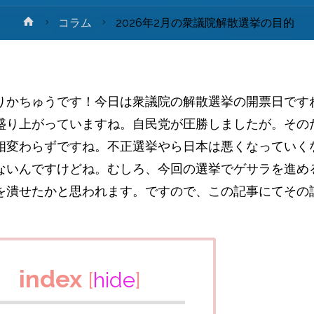
ホ
コラム
2026年2月の衆議院解散選挙の目的
ー
ム
りかちゅうです！今日は衆議院の解散選挙の開票日ですね
盛り上がっていますね。自民党が圧勝しましたが。その
相変わらずですね。不正選挙やら日本は悪くなっていく
ないんですけどね。むしろ、今回の選挙でゲサラを進め
を潰せたかと思われます。ですので、この記事にてその
index
[
hide
]