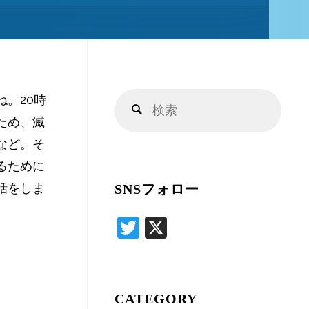
キ
ッ
。20時
検
プ
検
ため、滅
索
索
など。そ
対
るために
象:
話をしま
SNSフォロー
T
X
wi
tte
r
CATEGORY