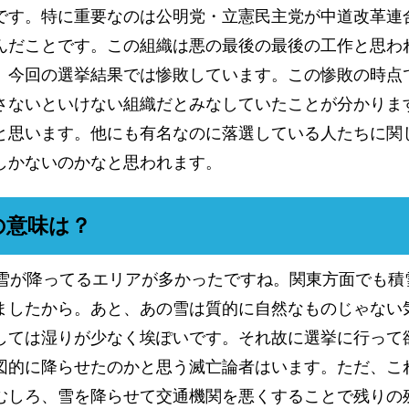
です。特に重要なのは公明党・立憲民主党が中道改革連
んだことです。この組織は悪の最後の最後の工作と思わ
、今回の選挙結果では惨敗しています。この惨敗の時点
さないといけない組織だとみなしていたことが分かりま
と思います。他にも有名なのに落選している人たちに関
しかないのかなと思われます。
の意味は？
は雪が降ってるエリアが多かったですね。関東方面でも積
ましたから。あと、あの雪は質的に自然なものじゃない
しては湿りが少なく埃ぽいです。それ故に選挙に行って
図的に降らせたのかと思う滅亡論者はいます。ただ、こ
むしろ、雪を降らせて交通機関を悪くすることで残りの