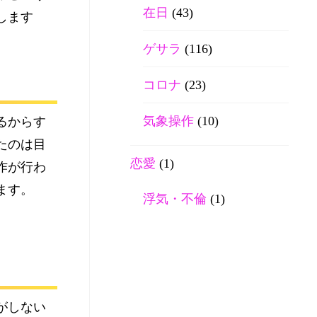
在日
(43)
します
ゲサラ
(116)
コロナ
(23)
気象操作
(10)
るからす
たのは目
恋愛
(1)
作が行わ
ます。
浮気・不倫
(1)
がしない