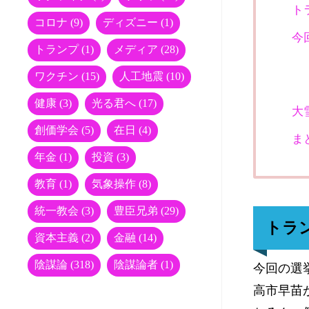
ト
コロナ
(9)
ディズニー
(1)
今
トランプ
(1)
メディア
(28)
ワクチン
(15)
人工地震
(10)
健康
(3)
光る君へ
(17)
大
創価学会
(5)
在日
(4)
ま
年金
(1)
投資
(3)
教育
(1)
気象操作
(8)
統一教会
(3)
豊臣兄弟
(29)
トラ
資本主義
(2)
金融
(14)
陰謀論
(318)
陰謀論者
(1)
今回の選
高市早苗