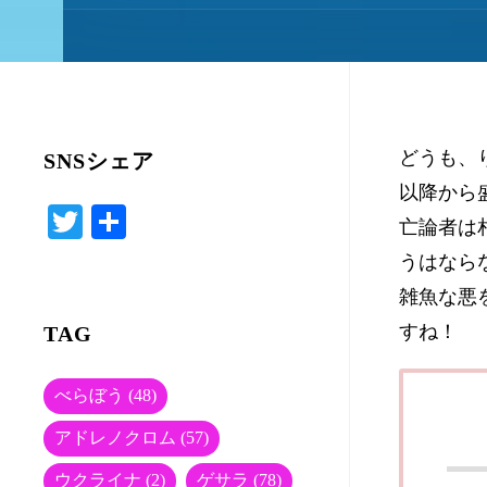
どうも、
SNSシェア
以降から
T
共
亡論者は
wi
有
うはなら
tte
雑魚な悪
r
すね！
TAG
べらぼう
(48)
アドレノクロム
(57)
ウクライナ
(2)
ゲサラ
(78)