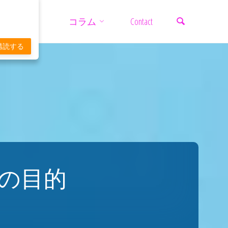
検索
コ
コラム
Contact
ン
購読する
テ
ン
ツ
挙の目的
へ
ス