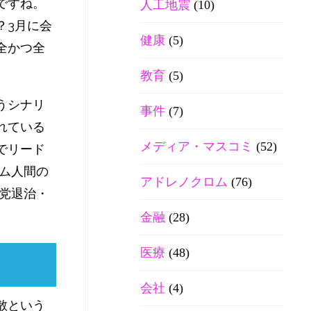
ですね。
人工地震
(10)
？3月に会
健康
(5)
全かつ全
教育
(5)
うシナリ
事件
(7)
れている
メディア・マスコミ
(52)
でリード
ム人間の
アドレノクロム
(76)
党退治・
金融
(28)
医療
(48)
会社
(4)
散という