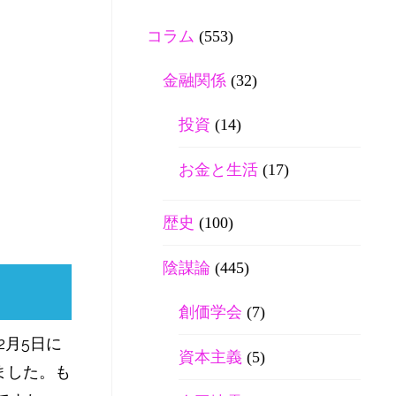
コラム
(553)
金融関係
(32)
投資
(14)
お金と生活
(17)
歴史
(100)
陰謀論
(445)
創価学会
(7)
2月5日に
資本主義
(5)
ました。も