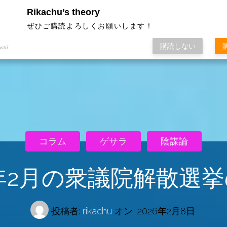
Rikachu’s theory
ぜひご購読よろしくお願いします！
購読しない
ush7
コラム
ゲサラ
陰謀論
6年2月の衆議院解散選
投稿者:
rikachu
オン
2026年2月8日