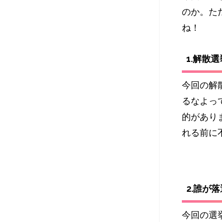
のか。た
ね！
1.解散
今回の解
るなよっ
的があり
れる前に
2.誰が
今回の選