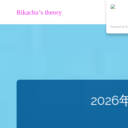
Rikachu’s theory
Powered by P
202