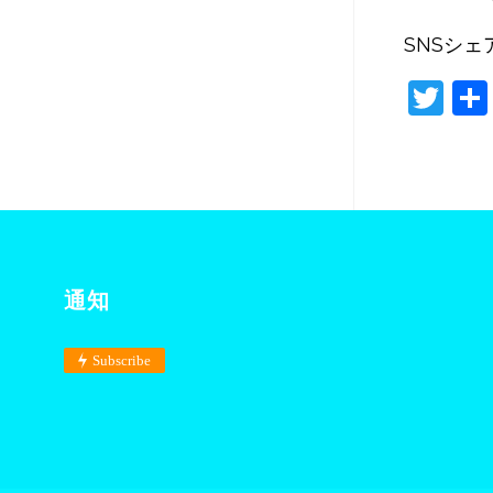
SNSシェ
T
w
itt
er
通知
Subscribe