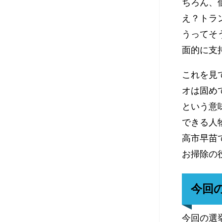
ちろん、
え？トラ
うってそ
面的に支
これを見
オは固め
という意
できる人
高市早苗
お掃除の
今回
今回の選