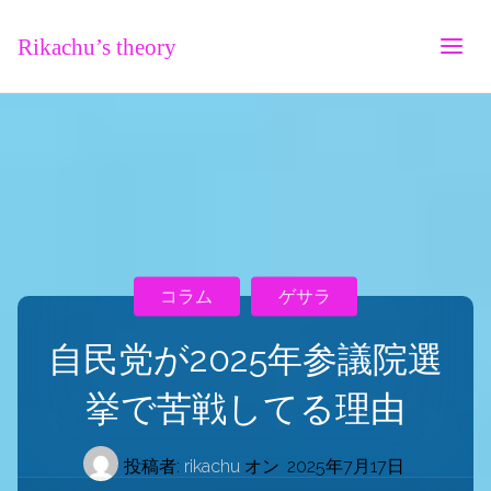
Rikachu’s theory
コラム
ゲサラ
自民党が2025年参議院選
挙で苦戦してる理由
投稿者:
rikachu
オン
2025年7月17日