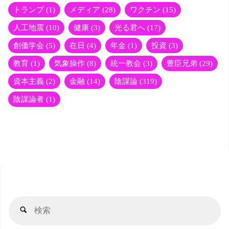
トランプ
(1)
メディア
(28)
ワクチン
(15)
人工地震
(10)
健康
(3)
光る君へ
(17)
創価学会
(5)
在日
(4)
年金
(1)
投資
(3)
教育
(1)
気象操作
(8)
統一教会
(3)
豊臣兄弟
(29)
資本主義
(2)
金融
(14)
陰謀論
(319)
陰謀論者
(1)
検
検
索
索