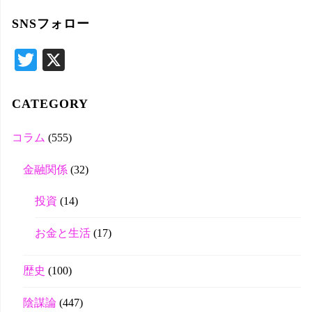
対
SNSフォロー
象
T
X
wi
tte
CATEGORY
r
コラム
(555)
金融関係
(32)
投資
(14)
お金と生活
(17)
歴史
(100)
陰謀論
(447)