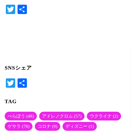
T
共
w
有
itt
er
SNSシェア
T
共
wi
有
tte
TAG
r
べらぼう
(48)
アドレノクロム
(57)
ウクライナ
(2)
ゲサラ
(78)
コロナ
(9)
ディズニー
(1)