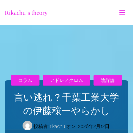
Rikachu’s theory
コラム
アドレノクロム
陰謀論
言い逃れ？千葉工業大学
の伊藤穰一やらかし
投稿者:
rikachu
オン
2026年2月12日