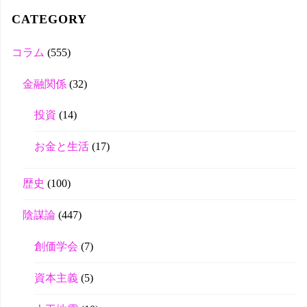
tte
CATEGORY
r
コラム
(555)
金融関係
(32)
投資
(14)
お金と生活
(17)
歴史
(100)
陰謀論
(447)
創価学会
(7)
資本主義
(5)