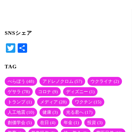
er
SNSシェア
T
共
wi
有
tte
TAG
r
べらぼう
(48)
アドレノクロム
(57)
ウクライナ
(2)
ゲサラ
(78)
コロナ
(9)
ディズニー
(1)
トランプ
(1)
メディア
(28)
ワクチン
(15)
人工地震
(10)
健康
(3)
光る君へ
(17)
創価学会
(5)
在日
(4)
年金
(1)
投資
(3)