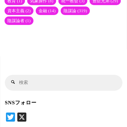
教育
(1)
気象操作
(8)
統一教会
(3)
豊臣兄弟
(29)
資本主義
(2)
金融
(14)
陰謀論
(319)
陰謀論者
(1)
検
検
索
索
対
SNSフォロー
象
T
X
wi