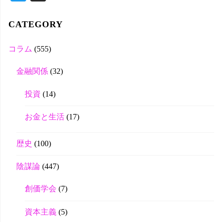
wi
tte
CATEGORY
r
コラム
(555)
金融関係
(32)
投資
(14)
お金と生活
(17)
歴史
(100)
陰謀論
(447)
創価学会
(7)
資本主義
(5)