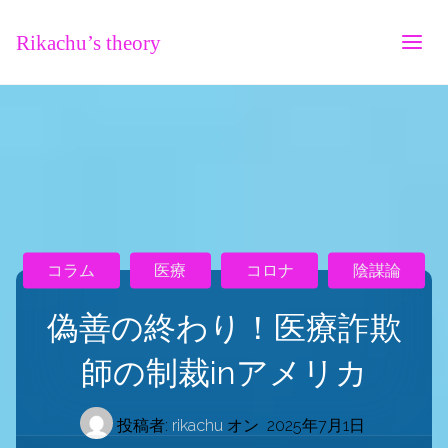
Rikachu’s theory
コラム
医療
コロナ
陰謀論
偽善の終わり！医療詐欺
師の制裁inアメリカ
投稿者:
rikachu
オン
2025年7月1日