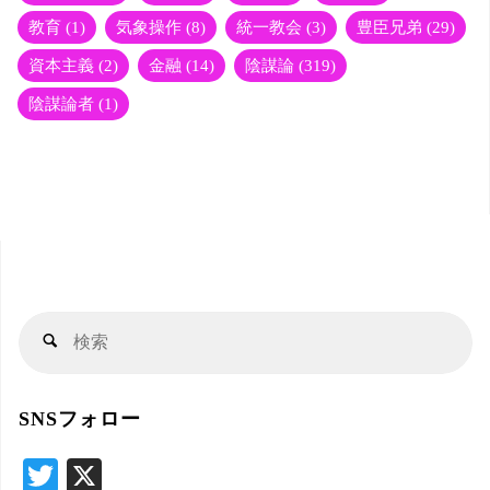
教育
(1)
気象操作
(8)
統一教会
(3)
豊臣兄弟
(29)
資本主義
(2)
金融
(14)
陰謀論
(319)
陰謀論者
(1)
検
検
索
索
対
SNSフォロー
象
T
X