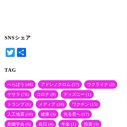
er
SNSシェア
T
共
wi
有
tte
TAG
r
べらぼう
(48)
アドレノクロム
(57)
ウクライナ
(2)
ゲサラ
(78)
コロナ
(9)
ディズニー
(1)
トランプ
(1)
メディア
(28)
ワクチン
(15)
人工地震
(10)
健康
(3)
光る君へ
(17)
創価学会
(5)
在日
(4)
年金
(1)
投資
(3)