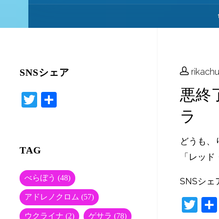
rikach
SNSシェア
悪終
T
共
wi
有
ラ
tte
どうも、
r
TAG
「レッド
べらぼう
(48)
SNSシェ
アドレノクロム
(57)
T
ウクライナ
(2)
ゲサラ
(78)