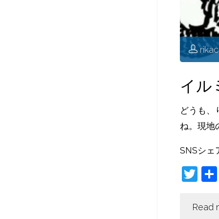
rika
イル
どうも、
ね。現地
SNSシェ
T
w
itt
Read 