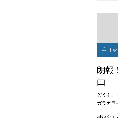
er
rika
朗報
由
どうも、
ガラガラ
SNSシェ