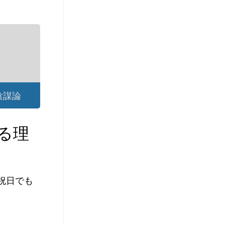
陰謀論
る理
祝日でも