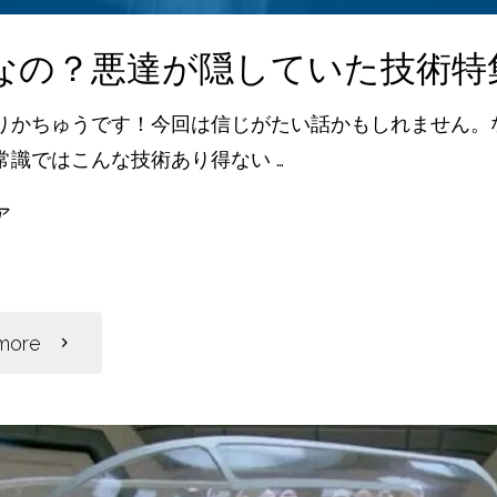
政
なの？悪達が隠していた技術特
府
りかちゅうです！今回は信じがたい話かもしれません。
機
常識ではこんな技術あり得ない …
関
ア
共
閉
有
鎖
"現
more
と
実
ゲ
な