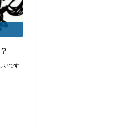
？
しいです