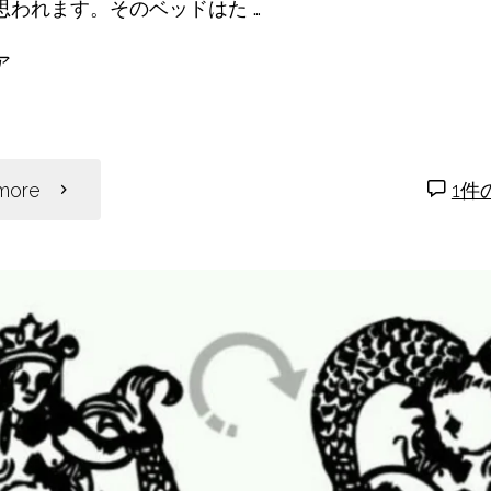
た
思われます。そのベッドはた …
ア
技
共
術
有
特
"病
more
1件
集！"
気
も
怪
我
も