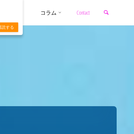
検索
コ
コラム
Contact
ン
購読する
テ
ン
ツ
へ
ス