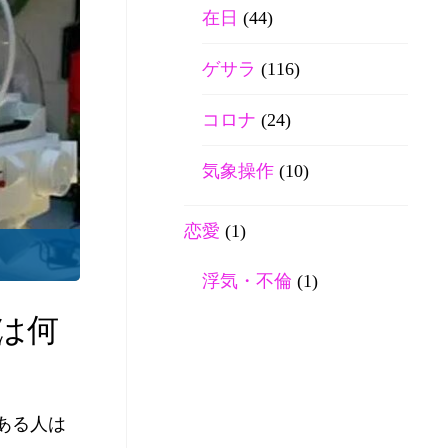
在日
(44)
ゲサラ
(116)
コロナ
(24)
気象操作
(10)
恋愛
(1)
浮気・不倫
(1)
は何
ある人は