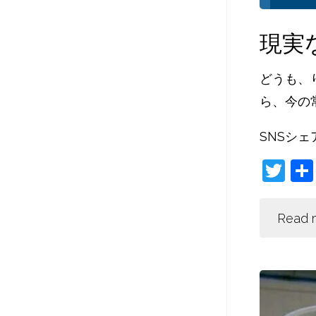
現実
どうも、
ら、今の
SNSシェ
T
w
itt
Read 
er