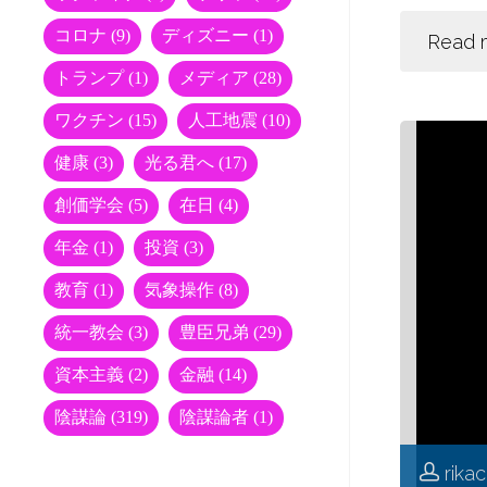
w
itt
コロナ
(9)
ディズニー
(1)
Read 
er
トランプ
(1)
メディア
(28)
ワクチン
(15)
人工地震
(10)
健康
(3)
光る君へ
(17)
創価学会
(5)
在日
(4)
年金
(1)
投資
(3)
教育
(1)
気象操作
(8)
統一教会
(3)
豊臣兄弟
(29)
資本主義
(2)
金融
(14)
陰謀論
(319)
陰謀論者
(1)
rika