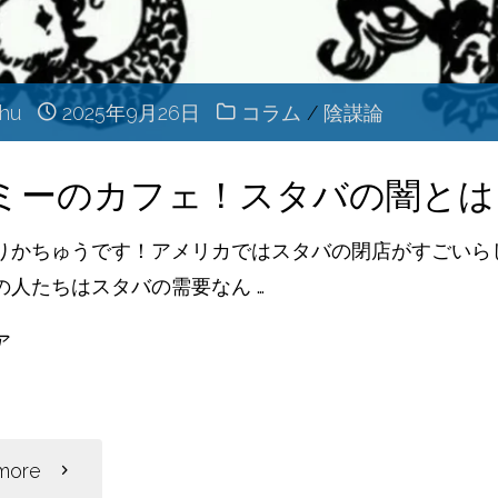
治
せ
chu
2025年9月26日
コラム
/
陰謀論
る！
ミーのカフェ！スタバの闇とは
メ
りかちゅうです！アメリカではスタバの閉店がすごいら
の人たちはスタバの需要なん …
ド
ア
ベ
共
ッ
有
"イ
more
ド