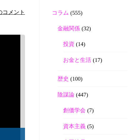
のコメント
コラム
(555)
金融関係
(32)
投資
(14)
お金と生活
(17)
歴史
(100)
陰謀論
(447)
創価学会
(7)
資本主義
(5)