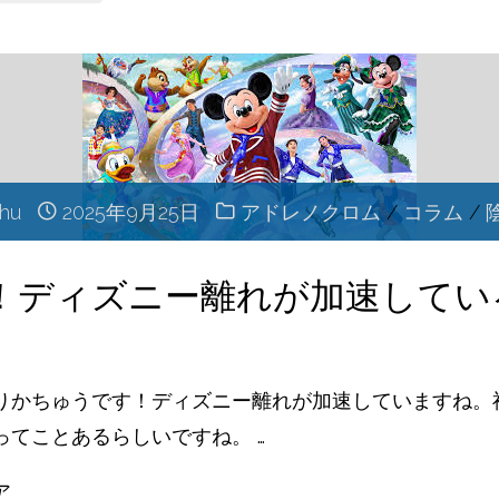
ル
と
ミ
は
ー
何
の
chu
2025年9月25日
アドレノクロム
/
コラム
/
か？"
カ
！ディズニー離れが加速してい
フ
ェ！
りかちゅうです！ディズニー離れが加速していますね。
ってことあるらしいですね。 …
ス
ア