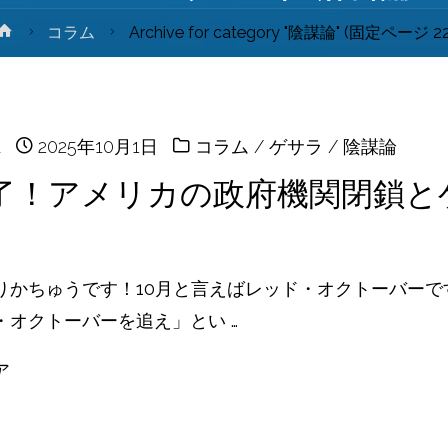
ホ
コラム
Archive for category "陰謀論"
(固定ページ 22
ー
ム
u
2025年10月1日
コラム
/
ゲサラ
/
陰謀論
了！アメリカの政府機関閉鎖と
りかちゅうです！10月と言えばレッド・オクトーバーで
・オクトーバーを追え」とい …
ア
共