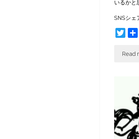
いるかと
SNSシェ
T
w
itt
Read 
er