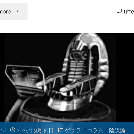
有
"悪
more
1件
終
了！
ア
メ
リ
カ
の
chu
2025年9月30日
ゲサラ
/
コラム
/
陰謀論