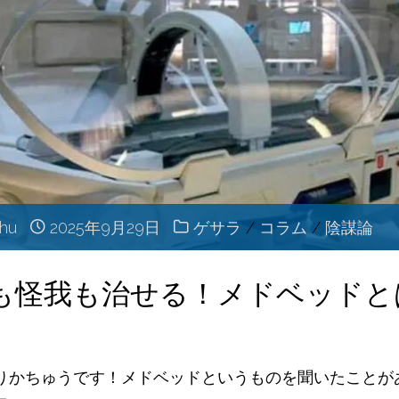
サ
の？
ラ"
悪
達
が
隠
chu
2025年9月29日
ゲサラ
/
コラム
/
陰謀論
し
も怪我も治せる！メドベッドと
て
い
りかちゅうです！メドベッドというものを聞いたことが