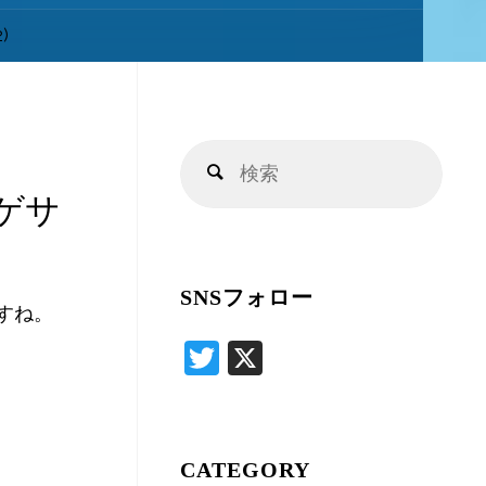
キ
)
ッ
検
プ
検
索
索
ゲサ
対
象:
SNSフォロー
すね。
T
X
wi
tte
r
CATEGORY